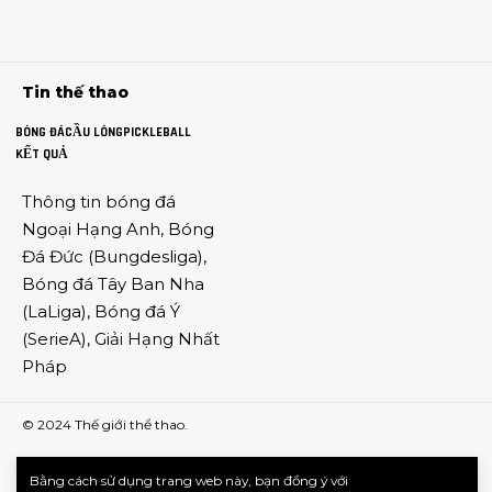
Tin thế thao
BÓNG ĐÁ
CẦU LÔNG
PICKLEBALL
KẾT QUẢ
Thông tin
bóng đá
Ngoại Hạng Anh
,
Bóng
Đá Đức
(
Bungdesliga
),
Bóng đá Tây Ban Nha
(
LaLiga
),
Bóng đá Ý
(
SerieA
),
Giải Hạng Nhất
Pháp
© 2024
Thế giới thể thao
.
Bằng cách sử dụng trang web này, bạn đồng ý với