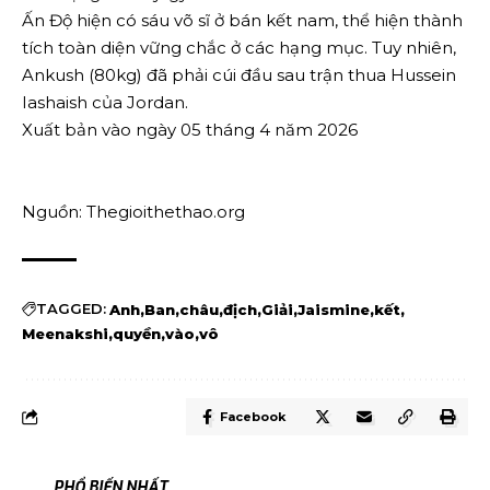
Ấn Độ hiện có sáu võ sĩ ở bán kết nam, thể hiện thành
tích toàn diện vững chắc ở các hạng mục. Tuy nhiên,
Ankush (80kg) đã phải cúi đầu sau trận thua Hussein
Iashaish của Jordan.
Xuất bản vào ngày 05 tháng 4 năm 2026
Nguồn: Thegioithethao.org
TAGGED:
Anh
Ban
châu
địch
Giải
Jaismine
kết
Meenakshi
quyền
vào
vô
Facebook
PHỔ BIẾN NHẤT