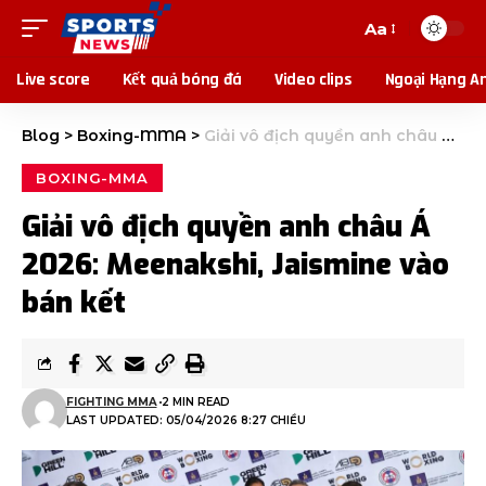
Aa
Live score
Kết quả bóng đá
Video clips
Ngoại Hạng A
Blog
>
Boxing-MMA
>
Giải vô địch quyền anh châu Á 2026: Meenakshi, Jaismine vào bán kết
BOXING-MMA
Giải vô địch quyền anh châu Á
2026: Meenakshi, Jaismine vào
bán kết
FIGHTING MMA
2 MIN READ
LAST UPDATED: 05/04/2026 8:27 CHIỀU