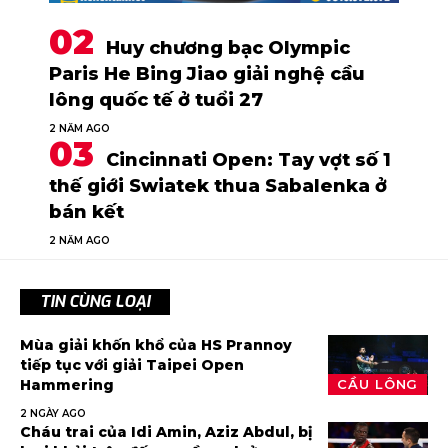
Huy chương bạc Olympic
Paris He Bing Jiao giải nghệ cầu
lông quốc tế ở tuổi 27
2 NĂM AGO
Cincinnati Open: Tay vợt số 1
thế giới Swiatek thua Sabalenka ở
bán kết
2 NĂM AGO
TIN CÙNG LOẠI
Mùa giải khốn khổ của HS Prannoy
tiếp tục với giải Taipei Open
Hammering
CẦU LÔNG
2 NGÀY AGO
Cháu trai của Idi Amin, Aziz Abdul, bị