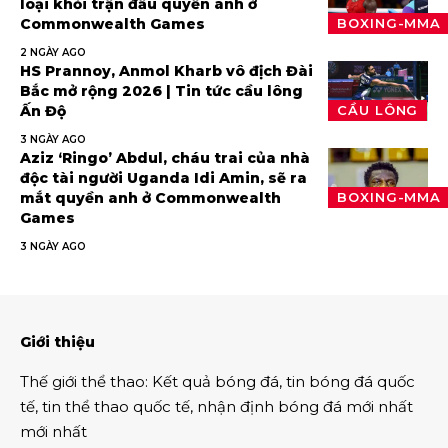
loại khỏi trận đấu quyền anh ở
Commonwealth Games
BOXING-MMA
2 NGÀY AGO
HS Prannoy, Anmol Kharb vô địch Đài
Bắc mở rộng 2026 | Tin tức cầu lông
Ấn Độ
CẦU LÔNG
3 NGÀY AGO
Aziz ‘Ringo’ Abdul, cháu trai của nhà
độc tài người Uganda Idi Amin, sẽ ra
mắt quyền anh ở Commonwealth
BOXING-MMA
Games
3 NGÀY AGO
Giới thiệu
Thế giới thể thao
:
Kết quả bóng đá
,
tin bóng đá quốc
tế
,
tin thể thao
quốc tế,
nhận định bóng đá
mới nhất
mới nhất