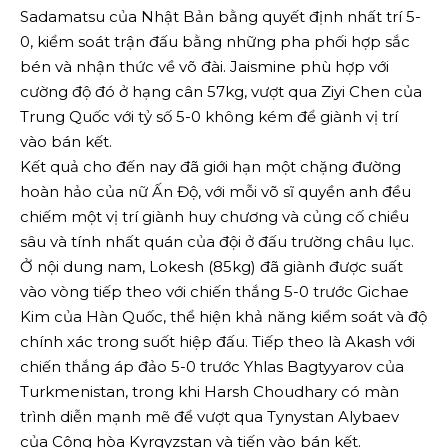
Sadamatsu của Nhật Bản bằng quyết định nhất trí 5-
0, kiểm soát trận đấu bằng những pha phối hợp sắc
bén và nhận thức về võ đài. Jaismine phù hợp với
cường độ đó ở hạng cân 57kg, vượt qua Ziyi Chen của
Trung Quốc với tỷ số 5-0 không kém để giành vị trí
vào bán kết.
Kết quả cho đến nay đã giới hạn một chặng đường
hoàn hảo của nữ Ấn Độ, với mỗi võ sĩ quyền anh đều
chiếm một vị trí giành huy chương và củng cố chiều
sâu và tính nhất quán của đội ở đấu trường châu lục.
Ở nội dung nam, Lokesh (85kg) đã giành được suất
vào vòng tiếp theo với chiến thắng 5-0 trước Gichae
Kim của Hàn Quốc, thể hiện khả năng kiểm soát và độ
chính xác trong suốt hiệp đấu. Tiếp theo là Akash với
chiến thắng áp đảo 5-0 trước Yhlas Bagtyyarov của
Turkmenistan, trong khi Harsh Choudhary có màn
trình diễn mạnh mẽ để vượt qua Tynystan Alybaev
của Cộng hòa Kyrgyzstan và tiến vào bán kết.