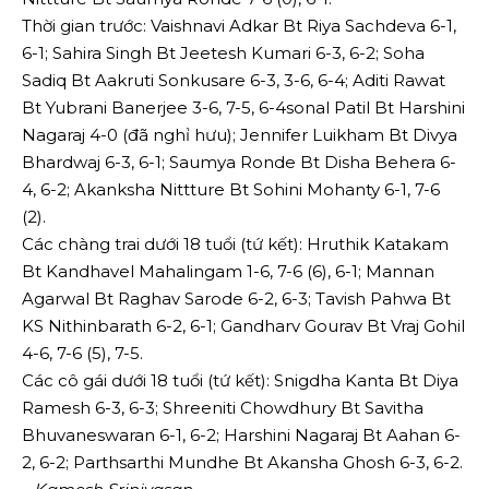
Thời gian trước: Vaishnavi Adkar Bt Riya Sachdeva 6-1,
6-1; Sahira Singh Bt Jeetesh Kumari 6-3, 6-2; Soha
Sadiq Bt Aakruti Sonkusare 6-3, 3-6, 6-4; Aditi Rawat
Bt Yubrani Banerjee 3-6, 7-5, 6-4sonal Patil Bt Harshini
Nagaraj 4-0 (đã nghỉ hưu); Jennifer Luikham Bt Divya
Bhardwaj 6-3, 6-1; Saumya Ronde Bt Disha Behera 6-
4, 6-2; Akanksha Nittture Bt Sohini Mohanty 6-1, 7-6
(2).
Các chàng trai dưới 18 tuổi (tứ kết): Hruthik Katakam
Bt Kandhavel Mahalingam 1-6, 7-6 (6), 6-1; Mannan
Agarwal Bt Raghav Sarode 6-2, 6-3; Tavish Pahwa Bt
KS Nithinbarath 6-2, 6-1; Gandharv Gourav Bt Vraj Gohil
4-6, 7-6 (5), 7-5.
Các cô gái dưới 18 tuổi (tứ kết): Snigdha Kanta Bt Diya
Ramesh 6-3, 6-3; Shreeniti Chowdhury Bt Savitha
Bhuvaneswaran 6-1, 6-2; Harshini Nagaraj Bt Aahan 6-
2, 6-2; Parthsarthi Mundhe Bt Akansha Ghosh 6-3, 6-2.