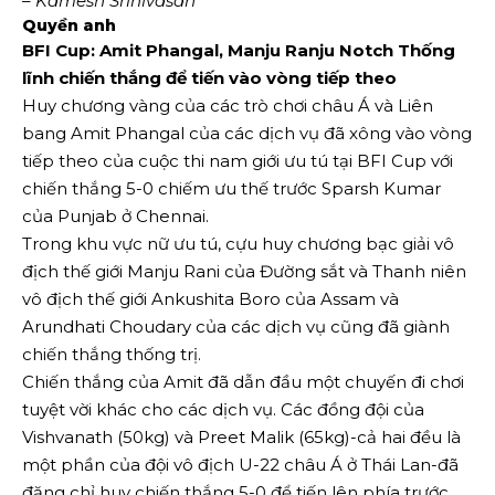
– Kamesh Srinivasan
Quyền anh
BFI Cup: Amit Phangal, Manju Ranju Notch Thống
lĩnh chiến thắng để tiến vào vòng tiếp theo
Huy chương vàng của các trò chơi châu Á và Liên
bang Amit Phangal của các dịch vụ đã xông vào vòng
tiếp theo của cuộc thi nam giới ưu tú tại BFI Cup với
chiến thắng 5-0 chiếm ưu thế trước Sparsh Kumar
của Punjab ở Chennai.
Trong khu vực nữ ưu tú, cựu huy chương bạc giải vô
địch thế giới Manju Rani của Đường sắt và Thanh niên
vô địch thế giới Ankushita Boro của Assam và
Arundhati Choudary của các dịch vụ cũng đã giành
chiến thắng thống trị.
Chiến thắng của Amit đã dẫn đầu một chuyến đi chơi
tuyệt vời khác cho các dịch vụ. Các đồng đội của
Vishvanath (50kg) và Preet Malik (65kg)-cả hai đều là
một phần của đội vô địch U-22 châu Á ở Thái Lan-đã
đăng chỉ huy chiến thắng 5-0 để tiến lên phía trước.