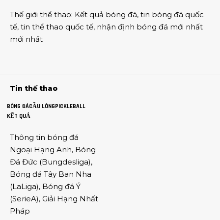
Thế giới thể thao
:
Kết quả bóng đá
,
tin bóng đá quốc
tế
,
tin thể thao
quốc tế,
nhận định bóng đá
mới nhất
mới nhất
Tin thế thao
BÓNG ĐÁ
CẦU LÔNG
PICKLEBALL
KẾT QUẢ
Thông tin
bóng đá
Ngoại Hạng Anh
,
Bóng
Đá Đức
(
Bungdesliga
),
Bóng đá Tây Ban Nha
(
LaLiga
),
Bóng đá Ý
(
SerieA
),
Giải Hạng Nhất
Pháp