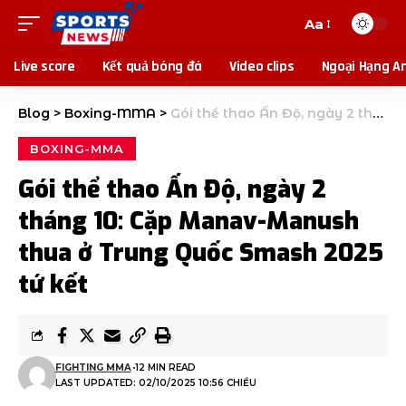
Aa
Live score
Kết quả bóng đá
Video clips
Ngoại Hạng A
Blog
>
Boxing-MMA
>
Gói thể thao Ấn Độ, ngày 2 tháng 10: Cặp Manav-Manush thua ở Trung Quốc Smash 2025 tứ kết
BOXING-MMA
Gói thể thao Ấn Độ, ngày 2
tháng 10: Cặp Manav-Manush
thua ở Trung Quốc Smash 2025
tứ kết
FIGHTING MMA
12 MIN READ
LAST UPDATED: 02/10/2025 10:56 CHIỀU