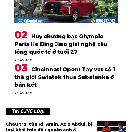
Huy chương bạc Olympic
Paris He Bing Jiao giải nghệ cầu
lông quốc tế ở tuổi 27
2 NĂM AGO
Cincinnati Open: Tay vợt số 1
thế giới Swiatek thua Sabalenka ở
bán kết
2 NĂM AGO
TIN CÙNG LOẠI
Cháu trai của Idi Amin, Aziz Abdul, bị
loại khỏi trận đấu quyền anh ở