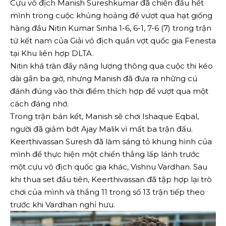
Cựu vô địch Manish Sureshkumar đã chiến đấu hết
mình trong cuộc khủng hoảng để vượt qua hạt giống
hàng đầu Nitin Kumar Sinha 1-6, 6-1, 7-6 (7) trong trận
tứ kết nam của Giải vô địch quần vợt quốc gia Fenesta
tại Khu liên hợp DLTA.
Nitin khá tràn đầy năng lượng thông qua cuộc thi kéo
dài gần ba giờ, nhưng Manish đã đưa ra những cú
đánh đúng vào thời điểm thích hợp để vượt qua một
cách đáng nhớ.
Trong trận bán kết, Manish sẽ chơi Ishaque Eqbal,
người đã giảm bớt Ajay Malik vì mất ba trận đấu.
Keerthivassan Suresh đã làm sáng tỏ khung hình của
mình để thực hiện một chiến thắng lấp lánh trước
một cựu vô địch quốc gia khác, Vishnu Vardhan. Sau
khi thua set đầu tiên, Keerthivassan đã tập hợp lại trò
chơi của mình và thắng 11 trong số 13 trận tiếp theo
trước khi Vardhan nghỉ hưu.