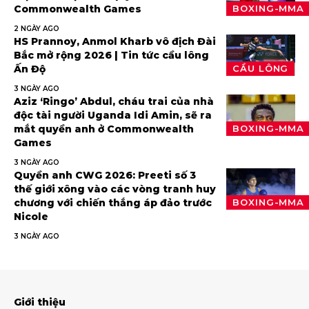
Commonwealth Games
BOXING-MMA
2 NGÀY AGO
HS Prannoy, Anmol Kharb vô địch Đài
Bắc mở rộng 2026 | Tin tức cầu lông
Ấn Độ
CẦU LÔNG
3 NGÀY AGO
Aziz ‘Ringo’ Abdul, cháu trai của nhà
độc tài người Uganda Idi Amin, sẽ ra
mắt quyền anh ở Commonwealth
BOXING-MMA
Games
3 NGÀY AGO
Quyền anh CWG 2026: Preeti số 3
thế giới xông vào các vòng tranh huy
chương với chiến thắng áp đảo trước
BOXING-MMA
Nicole
3 NGÀY AGO
Giới thiệu