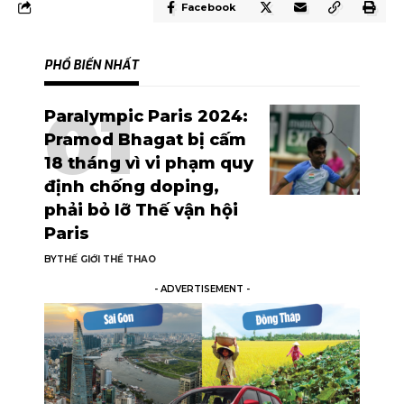
Facebook
PHỔ BIẾN NHẤT
Paralympic Paris 2024:
Pramod Bhagat bị cấm
18 tháng vì vi phạm quy
định chống doping,
phải bỏ lỡ Thế vận hội
Paris
BY
THẾ GIỚI THỂ THAO
- ADVERTISEMENT -