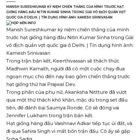
MANISH SURESHKUMAR KỶ NIỆM CHIẾN THẮNG CỦA MÌNH TRƯỚC HẠT
GIỐNG HÀNG ĐẦU NITIN KUMAR SINHA TRONG GIẢI VÔ ĐỊCH QUẦN VỢT
QUỐC GIA Ở DELHI. | TÍN DỤNG HÌNH ẢNH: KAMESH SRINIVASAN
Manish Sureshkumar kỷ niệm chiến thắng của mình
trước hạt giống hàng đầu Nitin Kumar Sinha trong Giải
vô địch quần vợt quốc gia ở Delhi. | Tín dụng hình ảnh:
Kamesh Srinivasan
Trong trận bán kết, Keerthivassan sẽ thách thức
Madhwin Kamath, người đã có một cuộc chạy đua
ngoạn mục cho đến nay bao gồm chiến thắng trước
hạt giống thứ hai Prajwal Dev.
Trong phần của phụ nữ, Akanksha Nittture đã vượt
qua một thử thách khó khăn, mặc dù trong set đầu
tiên, để đánh bại Saumya Ronde. Cô sẽ đóng vai
Jennifer Luikham trong trận bán kết.
Hạt giống hàng đầu Vaishnavi Adkar tiếp tục ủi đất, và
đi qua Sahira Singh vì mất bốn trận đấu. Cô ấy sẽ gặp
Soha Sadiq.