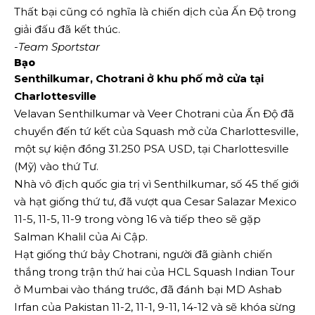
Thất bại cũng có nghĩa là chiến dịch của Ấn Độ trong
giải đấu đã kết thúc.
-Team Sportstar
Bạo
Senthilkumar, Chotrani ở khu phố mở cửa tại
Charlottesville
Velavan Senthilkumar và Veer Chotrani của Ấn Độ đã
chuyển đến tứ kết của Squash mở cửa Charlottesville,
một sự kiện đồng 31.250 PSA USD, tại Charlottesville
(Mỹ) vào thứ Tư.
Nhà vô địch quốc gia trị vì Senthilkumar, số 45 thế giới
và hạt giống thứ tư, đã vượt qua Cesar Salazar Mexico
11-5, 11-5, 11-9 trong vòng 16 và tiếp theo sẽ gặp
Salman Khalil của Ai Cập.
Hạt giống thứ bảy Chotrani, người đã giành chiến
thắng trong trận thứ hai của HCL Squash Indian Tour
ở Mumbai vào tháng trước, đã đánh bại MD Ashab
Irfan của Pakistan 11-2, 11-1, 9-11, 14-12 và sẽ khóa sừng