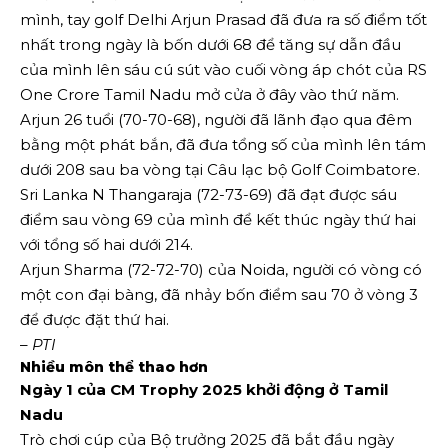
mình, tay golf Delhi Arjun Prasad đã đưa ra số điểm tốt
nhất trong ngày là bốn dưới 68 để tăng sự dẫn đầu
của mình lên sáu cú sút vào cuối vòng áp chót của RS
One Crore Tamil Nadu mở cửa ở đây vào thứ năm.
Arjun 26 tuổi (70-70-68), người đã lãnh đạo qua đêm
bằng một phát bắn, đã đưa tổng số của mình lên tám
dưới 208 sau ba vòng tại Câu lạc bộ Golf Coimbatore.
Sri Lanka N Thangaraja (72-73-69) đã đạt được sáu
điểm sau vòng 69 của mình để kết thúc ngày thứ hai
với tổng số hai dưới 214.
Arjun Sharma (72-72-70) của Noida, người có vòng có
một con đại bàng, đã nhảy bốn điểm sau 70 ở vòng 3
để được đặt thứ hai.
–
PTI
Nhiều môn thể thao hơn
Ngày 1 của CM Trophy 2025 khởi động ở Tamil
Nadu
Trò chơi cúp của Bộ trưởng 2025 đã bắt đầu ngày