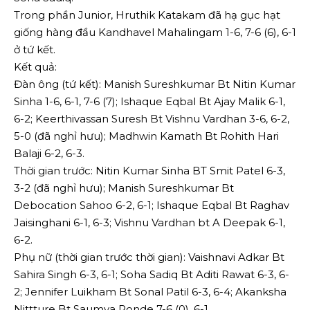
Trong phần Junior, Hruthik Katakam đã hạ gục hạt
giống hàng đầu Kandhavel Mahalingam 1-6, 7-6 (6), 6-1
ở tứ kết.
Kết quả:
Đàn ông (tứ kết): Manish Sureshkumar Bt Nitin Kumar
Sinha 1-6, 6-1, 7-6 (7); Ishaque Eqbal Bt Ajay Malik 6-1,
6-2; Keerthivassan Suresh Bt Vishnu Vardhan 3-6, 6-2,
5-0 (đã nghỉ hưu); Madhwin Kamath Bt Rohith Hari
Balaji 6-2, 6-3.
Thời gian trước: Nitin Kumar Sinha BT Smit Patel 6-3,
3-2 (đã nghỉ hưu); Manish Sureshkumar Bt
Debocation Sahoo 6-2, 6-1; Ishaque Eqbal Bt Raghav
Jaisinghani 6-1, 6-3; Vishnu Vardhan bt A Deepak 6-1,
6-2.
Phụ nữ (thời gian trước thời gian): Vaishnavi Adkar Bt
Sahira Singh 6-3, 6-1; Soha Sadiq Bt Aditi Rawat 6-3, 6-
2; Jennifer Luikham Bt Sonal Patil 6-3, 6-4; Akanksha
Nittture Bt Saumya Ronde 7-6 (0), 6-1.