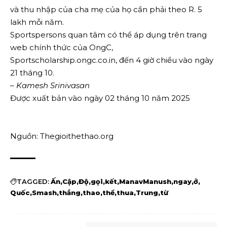
và thu nhập của cha mẹ của họ cần phải theo R. 5
lakh mỗi năm.
Sportspersons quan tâm có thể áp dụng trên trang
web chính thức của OngC,
Sportscholarship.ongc.co.in, đến 4 giờ chiều vào ngày
21 tháng 10.
– Kamesh Srinivasan
Được xuất bản vào ngày 02 tháng 10 năm 2025
Nguồn: Thegioithethao.org
TAGGED:
Ấn
Cập
Độ
gọi
kết
ManavManush
ngay
ở
Quốc
Smash
thắng
thao
thể
thua
Trung
từ