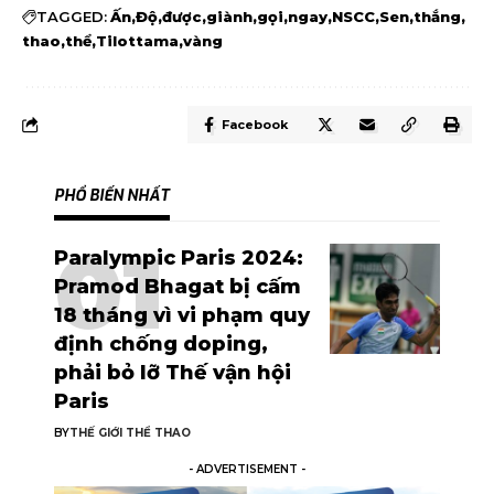
TAGGED:
Ấn
Độ
được
giành
gọi
ngay
NSCC
Sen
thắng
thao
thể
Tilottama
vàng
Facebook
PHỔ BIẾN NHẤT
Paralympic Paris 2024:
Pramod Bhagat bị cấm
18 tháng vì vi phạm quy
định chống doping,
phải bỏ lỡ Thế vận hội
Paris
BY
THẾ GIỚI THỂ THAO
- ADVERTISEMENT -