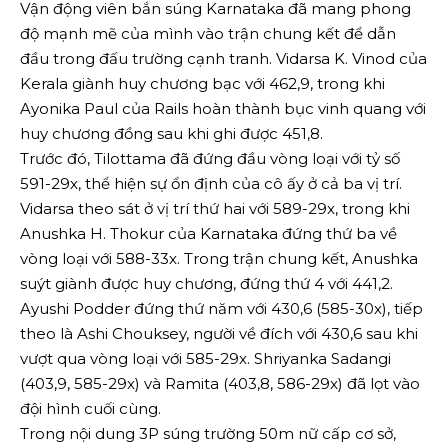
Vận động viên bắn súng Karnataka đã mang phong
độ mạnh mẽ của mình vào trận chung kết để dẫn
đầu trong đấu trường cạnh tranh. Vidarsa K. Vinod của
Kerala giành huy chương bạc với 462,9, trong khi
Ayonika Paul của Rails hoàn thành bục vinh quang với
huy chương đồng sau khi ghi được 451,8.
Trước đó, Tilottama đã đứng đầu vòng loại với tỷ số
591-29x, thể hiện sự ổn định của cô ấy ở cả ba vị trí.
Vidarsa theo sát ở vị trí thứ hai với 589-29x, trong khi
Anushka H. Thokur của Karnataka đứng thứ ba về
vòng loại với 588-33x. Trong trận chung kết, Anushka
suýt giành được huy chương, đứng thứ 4 với 441,2.
Ayushi Podder đứng thứ năm với 430,6 (585-30x), tiếp
theo là Ashi Chouksey, người về đích với 430,6 sau khi
vượt qua vòng loại với 585-29x. Shriyanka Sadangi
(403,9, 585-29x) và Ramita (403,8, 586-29x) đã lọt vào
đội hình cuối cùng.
Trong nội dung 3P súng trường 50m nữ cấp cơ sở,