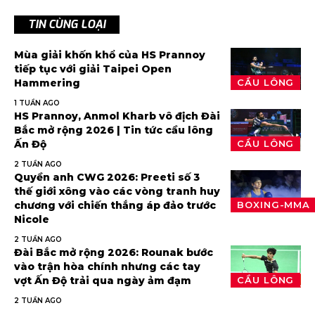
TIN CÙNG LOẠI
Mùa giải khốn khổ của HS Prannoy
tiếp tục với giải Taipei Open
Hammering
CẦU LÔNG
1 TUẦN AGO
HS Prannoy, Anmol Kharb vô địch Đài
Bắc mở rộng 2026 | Tin tức cầu lông
Ấn Độ
CẦU LÔNG
2 TUẦN AGO
Quyền anh CWG 2026: Preeti số 3
thế giới xông vào các vòng tranh huy
chương với chiến thắng áp đảo trước
BOXING-MMA
Nicole
2 TUẦN AGO
Đài Bắc mở rộng 2026: Rounak bước
vào trận hòa chính nhưng các tay
vợt Ấn Độ trải qua ngày ảm đạm
CẦU LÔNG
2 TUẦN AGO