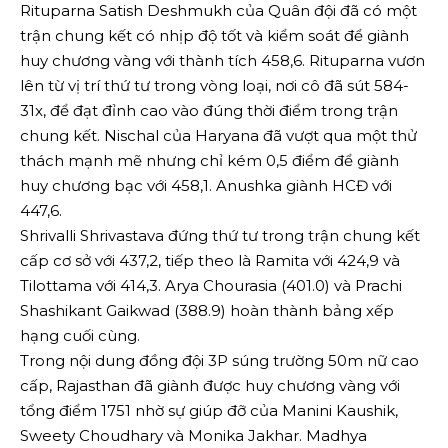
Rituparna Satish Deshmukh của Quân đội đã có một
trận chung kết có nhịp độ tốt và kiểm soát để giành
huy chương vàng với thành tích 458,6. Rituparna vươn
lên từ vị trí thứ tư trong vòng loại, nơi cô đã sút 584-
31x, để đạt đỉnh cao vào đúng thời điểm trong trận
chung kết. Nischal của Haryana đã vượt qua một thử
thách mạnh mẽ nhưng chỉ kém 0,5 điểm để giành
huy chương bạc với 458,1. Anushka giành HCĐ với
447,6.
Shrivalli Shrivastava đứng thứ tư trong trận chung kết
cấp cơ sở với 437,2, tiếp theo là Ramita với 424,9 và
Tilottama với 414,3. Arya Chourasia (401.0) và Prachi
Shashikant Gaikwad (388.9) hoàn thành bảng xếp
hạng cuối cùng.
Trong nội dung đồng đội 3P súng trường 50m nữ cao
cấp, Rajasthan đã giành được huy chương vàng với
tổng điểm 1751 nhờ sự giúp đỡ của Manini Kaushik,
Sweety Choudhary và Monika Jakhar. Madhya