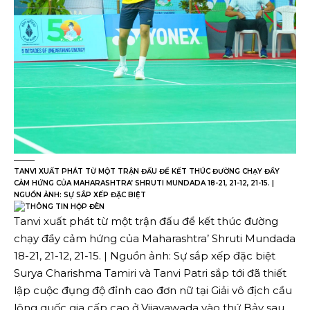
TANVI XUẤT PHÁT TỪ MỘT TRẬN ĐẤU ĐỂ KẾT THÚC ĐƯỜNG CHẠY ĐẦY
CẢM HỨNG CỦA MAHARASHTRA’ SHRUTI MUNDADA 18-21, 21-12, 21-15. |
NGUỒN ẢNH: SỰ SẮP XẾP ĐẶC BIỆT
Tanvi xuất phát từ một trận đấu để kết thúc đường
chạy đầy cảm hứng của Maharashtra’ Shruti Mundada
18-21, 21-12, 21-15. | Nguồn ảnh: Sự sắp xếp đặc biệt
Surya Charishma Tamiri và Tanvi Patri sắp tới đã thiết
lập cuộc đụng độ đỉnh cao đơn nữ tại Giải vô địch cầu
lông quốc gia cấp cao ở Vijayawada vào thứ Bảy sau