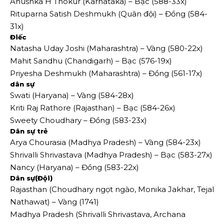
Anushka H Thokur (Karnataka) – Bạc (588-33x)
Rituparna Satish Deshmukh (Quân đội) – Đồng (584-
31x)
Điếc
Natasha Uday Joshi (Maharashtra) – Vàng (580-22x)
Mahit Sandhu (Chandigarh) – Bạc (576-19x)
Priyesha Deshmukh (Maharashtra) – Đồng (561-17x)
dân sự
Swati (Haryana) – Vàng (584-28x)
Kriti Raj Rathore (Rajasthan) – Bạc (584-26x)
Sweety Choudhary – Đồng (583-23x)
Dân sự trẻ
Arya Chourasia (Madhya Pradesh) – Vàng (584-23x)
Shrivalli Shrivastava (Madhya Pradesh) – Bạc (583-27x)
Nancy (Haryana) – Đồng (583-22x)
Dân sự(Đội)
Rajasthan (Choudhary ngọt ngào, Monika Jakhar, Tejal
Nathawat) – Vàng (1741)
Madhya Pradesh (Shrivalli Shrivastava, Archana