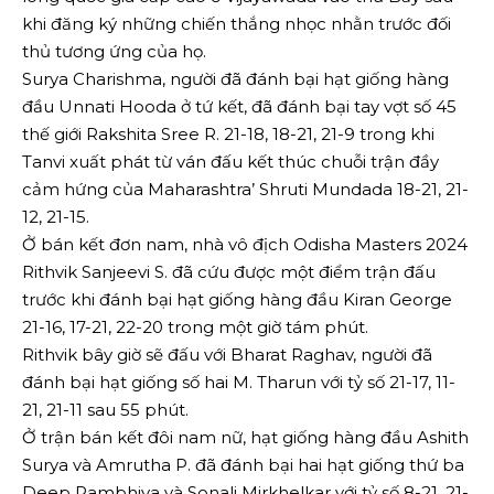
khi đăng ký những chiến thắng nhọc nhằn trước đối
thủ tương ứng của họ.
Surya Charishma, người đã đánh bại hạt giống hàng
đầu Unnati Hooda ở tứ kết, đã đánh bại tay vợt số 45
thế giới Rakshita Sree R. 21-18, 18-21, 21-9 trong khi
Tanvi xuất phát từ ván đấu kết thúc chuỗi trận đầy
cảm hứng của Maharashtra’ Shruti Mundada 18-21, 21-
12, 21-15.
Ở bán kết đơn nam, nhà vô địch Odisha Masters 2024
Rithvik Sanjeevi S. đã cứu được một điểm trận đấu
trước khi đánh bại hạt giống hàng đầu Kiran George
21-16, 17-21, 22-20 trong một giờ tám phút.
Rithvik bây giờ sẽ đấu với Bharat Raghav, người đã
đánh bại hạt giống số hai M. Tharun với tỷ số 21-17, 11-
21, 21-11 sau 55 phút.
Ở trận bán kết đôi nam nữ, hạt giống hàng đầu Ashith
Surya và Amrutha P. đã đánh bại hai hạt giống thứ ba
Deep Rambhiya và Sonali Mirkhelkar với tỷ số 8-21, 21-