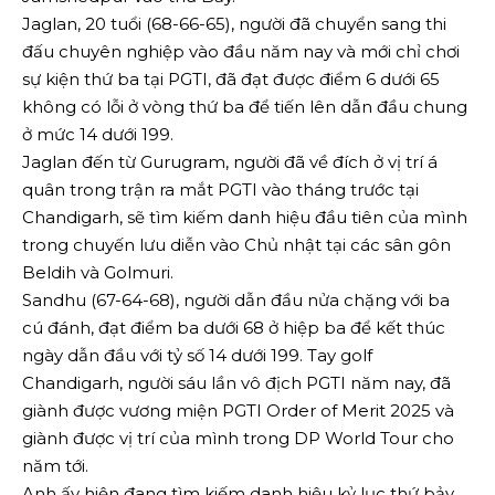
Jaglan, 20 tuổi (68-66-65), người đã chuyển sang thi
đấu chuyên nghiệp vào đầu năm nay và mới chỉ chơi
sự kiện thứ ba tại PGTI, đã đạt được điểm 6 dưới 65
không có lỗi ở vòng thứ ba để tiến lên dẫn đầu chung
ở mức 14 dưới 199.
Jaglan đến từ Gurugram, người đã về đích ở vị trí á
quân trong trận ra mắt PGTI vào tháng trước tại
Chandigarh, sẽ tìm kiếm danh hiệu đầu tiên của mình
trong chuyến lưu diễn vào Chủ nhật tại các sân gôn
Beldih và Golmuri.
Sandhu (67-64-68), người dẫn đầu nửa chặng với ba
cú đánh, đạt điểm ba dưới 68 ở hiệp ba để kết thúc
ngày dẫn đầu với tỷ số 14 dưới 199. Tay golf
Chandigarh, người sáu lần vô địch PGTI năm nay, đã
giành được vương miện PGTI Order of Merit 2025 và
giành được vị trí của mình trong DP World Tour cho
năm tới.
Anh ấy hiện đang tìm kiếm danh hiệu kỷ lục thứ bảy