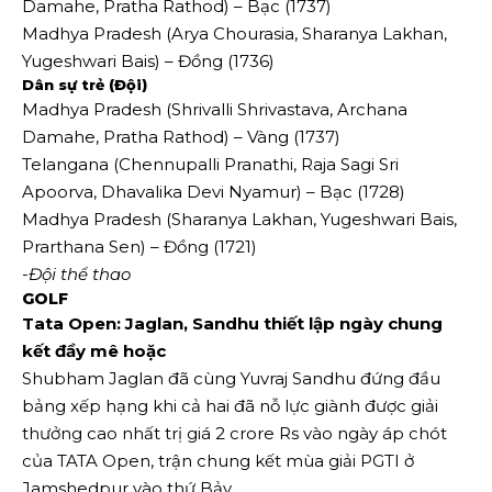
Damahe, Pratha Rathod) – Bạc (1737)
Madhya Pradesh (Arya Chourasia, Sharanya Lakhan,
Yugeshwari Bais) – Đồng (1736)
Dân sự trẻ (Đội)
Madhya Pradesh (Shrivalli Shrivastava, Archana
Damahe, Pratha Rathod) – Vàng (1737)
Telangana (Chennupalli Pranathi, Raja Sagi Sri
Apoorva, Dhavalika Devi Nyamur) – Bạc (1728)
Madhya Pradesh (Sharanya Lakhan, Yugeshwari Bais,
Prarthana Sen) – Đồng (1721)
-Đội thể thao
GOLF
Tata Open: Jaglan, Sandhu thiết lập ngày chung
kết đầy mê hoặc
Shubham Jaglan đã cùng Yuvraj Sandhu đứng đầu
bảng xếp hạng khi cả hai đã nỗ lực giành được giải
thưởng cao nhất trị giá 2 crore Rs vào ngày áp chót
của TATA Open, trận chung kết mùa giải PGTI ở
Jamshedpur vào thứ Bảy.