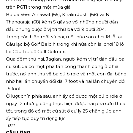
trên PGTI trong một mùa giải.
Bộ ba Veer Ahlawat (65), Khalin Joshi (68) và N
Thangaraja (68) kém 5 gậy so với những người dẫn
đầu chung cuộc ở vị trí thứ ba với 9 dưới 204.
Trong các hiệp một và hai, một nửa sân chơi 18 lỗ tại
Câu lạc bộ Golf Beldih trong khi nửa còn lại chơi 18 lỗ
tại Câu lạc bộ Golf Golmuri.
Qua đêm thứ hai, Jaglan, người kém vị trí dẫn đầu ba
cú sút, đã có một pha tấn công thành công ở phía
trước, nơi anh thu về ba cú birdie và một con đại bàng
nhờ hai lần chuyển đổi dài 7 foot và hai lần chuyển đổi
15 foot.
Ở lượt chín phía sau, anh ấy có được một cú birdie ở
ngày 12 nhưng cũng thực hiện được hai pha cứu thua
tốt, trong đó có một cú sút ở cự ly 25 chân giúp anh
ấy tiếp tục duy trì động lực.
-PTI
CẦU LÔNG