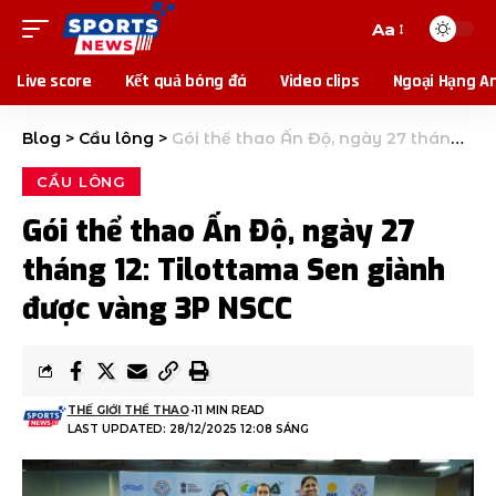
Aa
Live score
Kết quả bóng đá
Video clips
Ngoại Hạng A
Blog
>
Cầu lông
>
Gói thể thao Ấn Độ, ngày 27 tháng 12: Tilottama Sen giành được vàng 3P NSCC
CẦU LÔNG
Gói thể thao Ấn Độ, ngày 27
tháng 12: Tilottama Sen giành
được vàng 3P NSCC
THẾ GIỚI THỂ THAO
11 MIN READ
LAST UPDATED: 28/12/2025 12:08 SÁNG