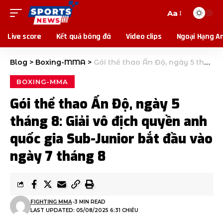
Aa
Live score
Kết quả bóng đá
Video clips
Ngoại Hạng A
Blog
>
Boxing-MMA
>
Gói thể thao Ấn Độ, ngày 5 tháng 8: Giải vô địch quyền anh quốc gia Sub-Junior bắt đầu vào ngày 7 tháng 8
BOXING-MMA
Gói thể thao Ấn Độ, ngày 5
tháng 8: Giải vô địch quyền anh
quốc gia Sub-Junior bắt đầu vào
ngày 7 tháng 8
FIGHTING MMA
3 MIN READ
LAST UPDATED: 05/08/2025 6:31 CHIỀU