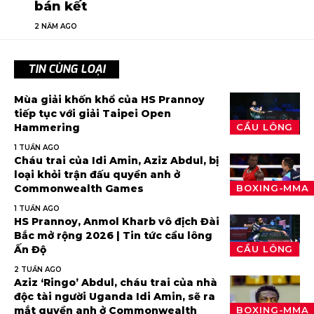
bán kết
2 NĂM AGO
TIN CÙNG LOẠI
Mùa giải khốn khổ của HS Prannoy
tiếp tục với giải Taipei Open
Hammering
CẦU LÔNG
1 TUẦN AGO
Cháu trai của Idi Amin, Aziz Abdul, bị
loại khỏi trận đấu quyền anh ở
Commonwealth Games
BOXING-MMA
1 TUẦN AGO
HS Prannoy, Anmol Kharb vô địch Đài
Bắc mở rộng 2026 | Tin tức cầu lông
Ấn Độ
CẦU LÔNG
2 TUẦN AGO
Aziz ‘Ringo’ Abdul, cháu trai của nhà
độc tài người Uganda Idi Amin, sẽ ra
mắt quyền anh ở Commonwealth
BOXING-MMA