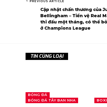
PREVIOUS ARTICLE
Cập nhật chấn thương của J
Bellingham – Tiền vệ Real M
thi đấu một tháng, có thể bỏ
ở Champions League
TIN CÙNG LOẠI
BÓNG ĐÁ
BÓNG ĐÁ TÂY BAN NHA
BOX