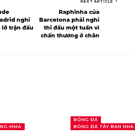
NEXT ARTICLE
ude
Raphinha của
adrid nghỉ
Barcelona phải nghỉ
 lỡ trận đấu
thi đấu một tuần vì
chấn thương ở chân
BÓNG ĐÁ
ING-MMA
BÓNG ĐÁ TÂY BAN NHA