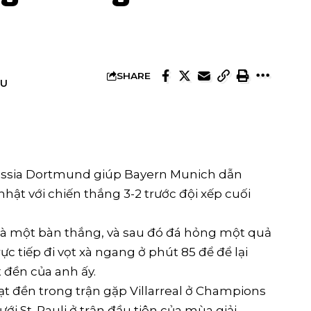
SHARE
ỀU
russia Dortmund giúp Bayern Munich dẫn
hật với chiến thắng 3-2 trước đội xếp cuối
 là một bàn thắng, và sau đó đá hỏng một quả
c tiếp đi vọt xà ngang ở phút 85 để để lại
 đền của anh ấy.
t đền trong trận gặp Villarreal ở Champions
i St. Pauli ở trận đầu tiên của mùa giải