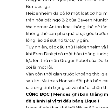
Bundesliga.
Heidenheim đã bỏ lỡ một loạt cơ hội 
trận hòa bất ngờ 2-2 của Bayern Munic
Waldemar Anton khai thông thế bế tắc
không thể cản phá quả phạt góc trước 
lỏng lẻo để sút nó từ cự ly gần.
Tuy nhiên, các cầu thủ Heidenheim và 
khi Eren Dinkçi có một bàn thắng tương 
lực lên thủ môn Gregor Kobel của Dort
coi là một lỗi.
Vẫn còn thời gian trước khoảng thời g
sau khi Mathias Honsak đột phá bên cá
ra trong tình trạng có vẻ như bị chấn 
CŨNG ĐỌC | Mendes ghi bàn thắng mu
để giành lại vị trí đầu bảng Ligue 1
Mane được thay thế bởi Niklas Süle tr