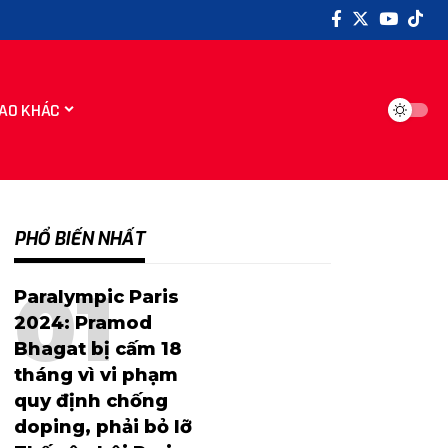
AO KHÁC
PHỔ BIẾN NHẤT
Paralympic Paris
2024: Pramod
Bhagat bị cấm 18
tháng vì vi phạm
quy định chống
doping, phải bỏ lỡ