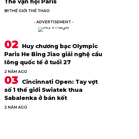
Thế vận hội Paris
BY
THẾ GIỚI THỂ THAO
- ADVERTISEMENT -
Huy chương bạc Olympic
Paris He Bing Jiao giải nghệ cầu
lông quốc tế ở tuổi 27
2 NĂM AGO
Cincinnati Open: Tay vợt
số 1 thế giới Swiatek thua
Sabalenka ở bán kết
2 NĂM AGO