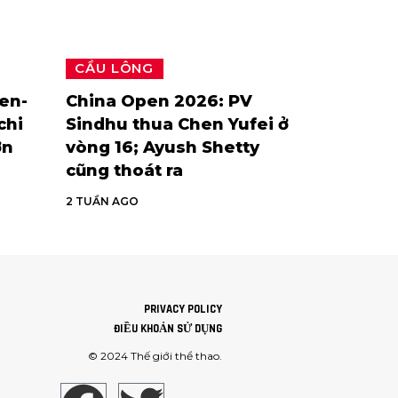
CẦU LÔNG
en-
China Open 2026: PV
chi
Sindhu thua Chen Yufei ở
ơn
vòng 16; Ayush Shetty
cũng thoát ra
2 TUẦN AGO
PRIVACY POLICY
ĐIỀU KHOẢN SỬ DỤNG
© 2024
Thế giới thể thao
.