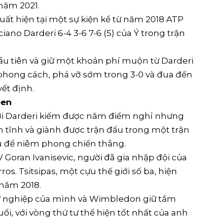
 năm 2021.
xuất hiện tại một sự kiện kể từ năm 2018 ATP
ciano Darderi 6-4 3-6 7-6 (5) của Ý trong trận
 đầu tiên và giữ một khoản phí muộn từ Darderi
o phong cách, phá vỡ sớm trong 3-0 và đua đến
ết định.
een
với Darderi kiếm được năm điểm nghỉ nhưng
h tĩnh và giành được trận đấu trong một trận
u để niêm phong chiến thắng.
V Goran Ivanisevic, người đã gia nhập đội của
ros. Tsitsipas, một cựu thế giới số ba, hiện
 năm 2018.
sự nghiệp của mình và Wimbledon giữ tầm
uổi, với vòng thứ tư thể hiện tốt nhất của anh