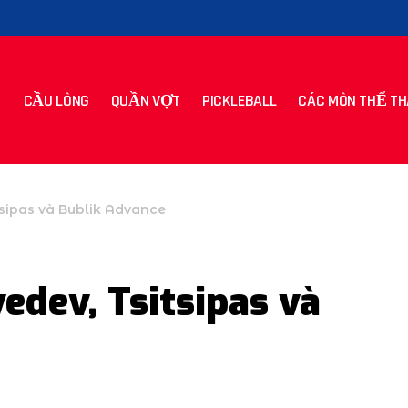
CẦU LÔNG
QUẦN VỢT
PICKLEBALL
CÁC MÔN THỂ TH
sipas và Bublik Advance
edev, Tsitsipas và