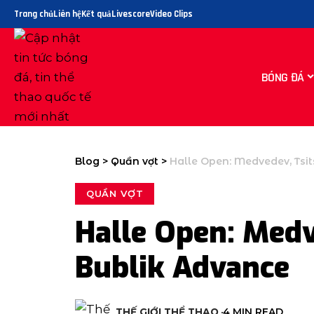
Trang chủ
Liên hệ
Kết quả
Livescore
Video Clips
BÓNG ĐÁ
Blog
>
Quần vợt
>
Halle Open: Medvedev, Tsit
QUẦN VỢT
Halle Open: Medv
Bublik Advance
THẾ GIỚI THỂ THAO
4 MIN READ