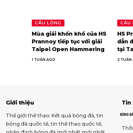
CẦU LÔNG
CẦU
Mùa giải khốn khổ của HS
HS P
Prannoy tiếp tục với giải
dẫn đ
Taipei Open Hammering
tại T
1 TUẦN AGO
2 TUẦN
Giới thiệu
Tin
BÓNG Đ
Thế giới thể thao
:
Kết quả bóng đá
,
tin
bóng đá quốc tế
,
tin thể thao
quốc tế,
Thô
nhận định bóng đá
mới nhất mới nhất