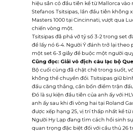
hiệu sân cỏ đầu tiên kể từ Mallorca vào
Stefanos Tsitsipas, lần đầu tiên không 
Masters 1000 tại Cincinnati, vượt qua Lu
chiến vòng một.
Tsitsipas đã phá vỡ tỷ số 3-2 trong set
để lấy nó 6-4. Người Ý đánh trở lại the
một set 6-3 giây để buộc một người quy
Cũng đọc: Giải vô địch câu lạc bộ Qu
Bộ cuối cùng đã chặt chẽ trong suốt, 
không thể chuyển đổi. Tsitsipas giữ bìn
đấu căng thẳng, cần bốn điểm trận đấ
Đó là sự kiện đầu tiên của anh ấy với HL
anh ấy sau khi đi vòng hai tại Roland Gar
được xếp hạng 25, vị trí thấp nhất kể từ
Người Hy Lạp đang tìm cách hồi sinh 
quan trọng đặc biệt đối với cầu thủ 26 t