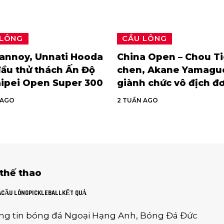
 LÔNG
CẦU LÔNG
rannoy, Unnati Hooda
China Open – Chou Ti
ầu thử thách Ấn Độ
chen, Akane Yamagu
aipei Open Super 300
giành chức vô địch đ
 AGO
2 TUẦN AGO
 thế thao
Á
CẦU LÔNG
PICKLEBALL
KẾT QUẢ
ng tin
bóng đá Ngoại Hạng Anh
,
Bóng Đá Đức