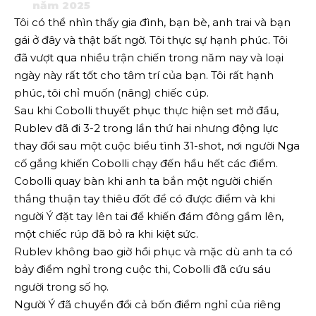
năm 2025
Tôi có thể nhìn thấy gia đình, bạn bè, anh trai và bạn
gái ở đây và thật bất ngờ. Tôi thực sự hạnh phúc. Tôi
đã vượt qua nhiều trận chiến trong năm nay và loại
ngày này rất tốt cho tâm trí của bạn. Tôi rất hạnh
phúc, tôi chỉ muốn (nâng) chiếc cúp.
Sau khi Cobolli thuyết phục thực hiện set mở đầu,
Rublev đã đi 3-2 trong lần thứ hai nhưng động lực
thay đổi sau một cuộc biểu tình 31-shot, nơi người Nga
cố gắng khiến Cobolli chạy đến hầu hết các điểm.
Cobolli quay bàn khi anh ta bắn một người chiến
thắng thuận tay thiêu đốt để có được điểm và khi
người Ý đặt tay lên tai để khiến đám đông gầm lên,
một chiếc rúp đã bỏ ra khi kiệt sức.
Rublev không bao giờ hồi phục và mặc dù anh ta có
bảy điểm nghỉ trong cuộc thi, Cobolli đã cứu sáu
người trong số họ.
Người Ý đã chuyển đổi cả bốn điểm nghỉ của riêng