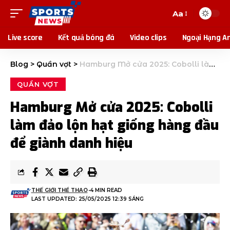
Aa
Live score
Kết quả bóng đá
Video clips
Ngoại Hạng A
Blog
>
Quần vợt
>
Hamburg Mở cửa 2025: Cobolli làm đảo lộn hạt giống hàng đầu để giành danh hiệu
QUẦN VỢT
Hamburg Mở cửa 2025: Cobolli
làm đảo lộn hạt giống hàng đầu
để giành danh hiệu
THẾ GIỚI THỂ THAO
4 MIN READ
LAST UPDATED: 25/05/2025 12:39 SÁNG