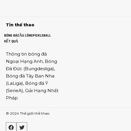
Tin thế thao
BÓNG ĐÁ
CẦU LÔNG
PICKLEBALL
KẾT QUẢ
Thông tin
bóng đá
Ngoại Hạng Anh
,
Bóng
Đá Đức
(
Bungdesliga
),
Bóng đá Tây Ban Nha
(
LaLiga
),
Bóng đá Ý
(
SerieA
),
Giải Hạng Nhất
Pháp
© 2024
Thế giới thể thao
.