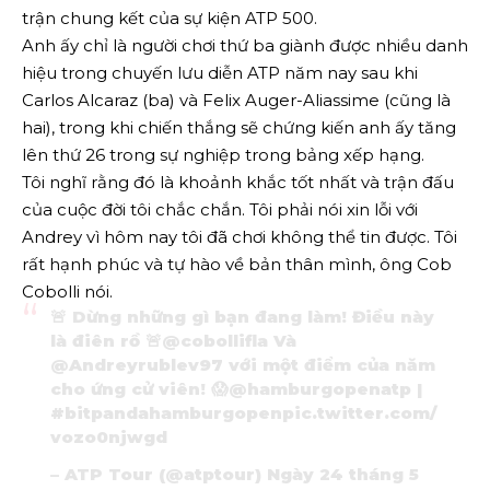
trận chung kết của sự kiện ATP 500.
Anh ấy chỉ là người chơi thứ ba giành được nhiều danh
hiệu trong chuyến lưu diễn ATP năm nay sau khi
Carlos Alcaraz (ba) và Felix Auger-Aliassime (cũng là
hai), trong khi chiến thắng sẽ chứng kiến ​​anh ấy tăng
lên thứ 26 trong sự nghiệp trong bảng xếp hạng.
Tôi nghĩ rằng đó là khoảnh khắc tốt nhất và trận đấu
của cuộc đời tôi chắc chắn. Tôi phải nói xin lỗi với
Andrey vì hôm nay tôi đã chơi không thể tin được. Tôi
rất hạnh phúc và tự hào về bản thân mình, ông Cob
Cobolli nói.
🚨 Dừng những gì bạn đang làm! Điều này
là điên rồ 🚨
@cobollifla
Và
@Andreyrublev97
với một điểm của năm
cho ứng cử viên! 😱
@hamburgopenatp
|
#bitpandahamburgopen
pic.twitter.com/
vozo0njwgd
– ATP Tour (@atptour)
Ngày 24 tháng 5