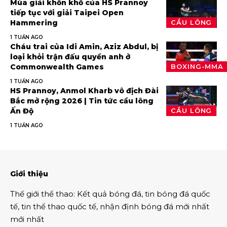
Mùa giải khốn khổ của HS Prannoy
tiếp tục với giải Taipei Open
Hammering
CẦU LÔNG
1 TUẦN AGO
Cháu trai của Idi Amin, Aziz Abdul, bị
loại khỏi trận đấu quyền anh ở
Commonwealth Games
BOXING-MMA
1 TUẦN AGO
HS Prannoy, Anmol Kharb vô địch Đài
Bắc mở rộng 2026 | Tin tức cầu lông
Ấn Độ
CẦU LÔNG
1 TUẦN AGO
Giới thiệu
Thế giới thể thao
:
Kết quả bóng đá
,
tin bóng đá quốc
tế
,
tin thể thao
quốc tế,
nhận định bóng đá
mới nhất
mới nhất