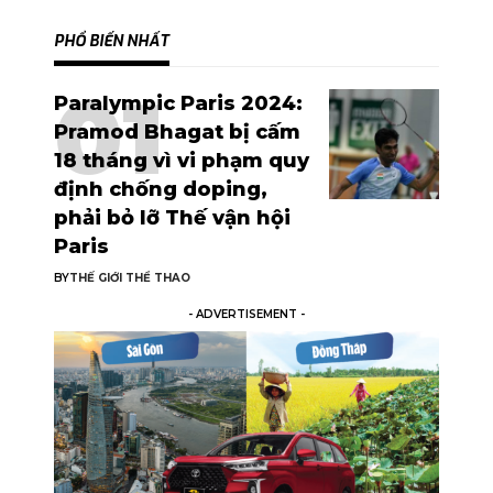
PHỔ BIẾN NHẤT
Paralympic Paris 2024:
Pramod Bhagat bị cấm
18 tháng vì vi phạm quy
định chống doping,
phải bỏ lỡ Thế vận hội
Paris
BY
THẾ GIỚI THỂ THAO
- ADVERTISEMENT -