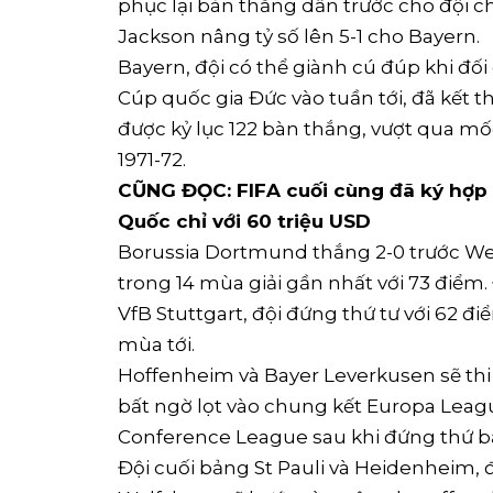
phục lại bàn thắng dẫn trước cho đội ch
Jackson nâng tỷ số lên 5-1 cho Bayern.
Bayern, đội có thể giành cú đúp khi đối
Cúp quốc gia Đức vào tuần tới, đã kết t
được kỷ lục 122 bàn thắng, vượt qua mố
1971-72.
CŨNG ĐỌC: FIFA cuối cùng đã ký hợp
Quốc chỉ với 60 triệu USD
Borussia Dortmund thắng 2-0 trước Werd
trong 14 mùa giải gần nhất với 73 điểm. 
VfB Stuttgart, đội đứng thứ tư với 62
mùa tới.
Hoffenheim và Bayer Leverkusen sẽ thi 
bất ngờ lọt vào chung kết Europa Lea
Conference League sau khi đứng thứ bảy
Đội cuối bảng St Pauli và Heidenheim, 