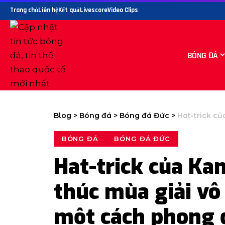
Trang chủ
Liên hệ
Kết quả
Livescore
Video Clips
BÓNG ĐÁ
Blog
>
Bóng đá
>
Bóng đá Đức
>
Hat-trick của Kan
BÓNG ĐÁ
BÓNG ĐÁ ĐỨC
Hat-trick của Ka
thúc mùa giải vô
một cách phong 