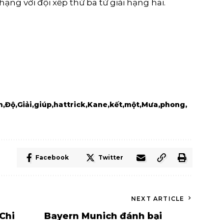
hạng với đội xếp thứ ba từ giải hạng hai.
6
h
Độ
Giải
giúp
hattrick
Kane
kết
một
Mưa
phong
Facebook
Twitter
NEXT ARTICLE
Chi
Bayern Munich đánh bại