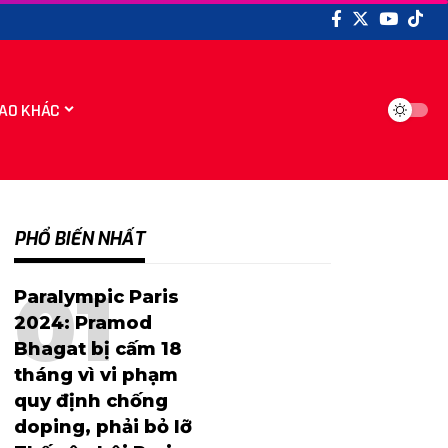
AO KHÁC
PHỔ BIẾN NHẤT
Paralympic Paris
2024: Pramod
Bhagat bị cấm 18
tháng vì vi phạm
quy định chống
doping, phải bỏ lỡ