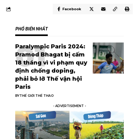
Facebook
PHỔ BIẾN NHẤT
Paralympic Paris 2024:
Pramod Bhagat bị cấm
18 tháng vì vi phạm quy
định chống doping,
phải bỏ lỡ Thế vận hội
Paris
BY
THẾ GIỚI THỂ THAO
- ADVERTISEMENT -