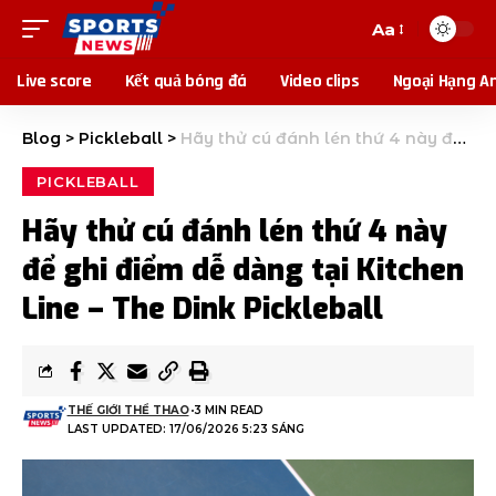
Aa
Live score
Kết quả bóng đá
Video clips
Ngoại Hạng A
Blog
>
Pickleball
>
Hãy thử cú đánh lén thứ 4 này để ghi điểm dễ dàng tại Kitchen Line – The Dink Pickleball
PICKLEBALL
Hãy thử cú đánh lén thứ 4 này
để ghi điểm dễ dàng tại Kitchen
Line – The Dink Pickleball
THẾ GIỚI THỂ THAO
3 MIN READ
LAST UPDATED: 17/06/2026 5:23 SÁNG