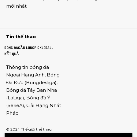
mới nhất
Tin thế thao
BÓNG ĐÁ
CẦU LÔNG
PICKLEBALL
KẾT QUẢ
Thông tin
bóng đá
Ngoại Hạng Anh
,
Bóng
Đá Đức
(
Bungdesliga
),
Bóng đá Tây Ban Nha
(
LaLiga
),
Bóng đá Ý
(
SerieA
),
Giải Hạng Nhất
Pháp
© 2024
Thế giới thể thao
.