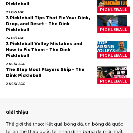
Pickleball
PICKLEBALL
23 GIỜ AGO
3 Pickleball Tips That Fix Your Dink,
Drop, and Reset – The Dink
Pickleball
PICKLEBALL
24 GIỜ AGO
3 Pickleball Volley Mistakes and
How to Fix Them – The Dink
Pickleball
PICKLEBALL
2 NGÀY AGO
The Step Most Players Skip – The
Dink Pickleball
PICKLEBALL
2 NGÀY AGO
Giới thiệu
Thế giới thể thao
:
Kết quả bóng đá
,
tin bóng đá quốc
tế
,
tin thể thao
quốc tế,
nhận định bóng đá
mới nhất