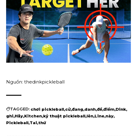
Nguồn: thedinkpickleball
TAGGED:
chơi pickleball
cử
đang
danh
để
điểm
Dink
ghi
Hãy
Kitchen
kỷ thuật pickleball
lên
Line
này
Pickleball
Tai
thứ