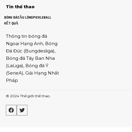
Tin thế thao
BÓNG ĐÁ
CẦU LÔNG
PICKLEBALL
KẾT QUẢ
Thông tin
bóng đá
Ngoại Hạng Anh
,
Bóng
Đá Đức
(
Bungdesliga
),
Bóng đá Tây Ban Nha
(
LaLiga
),
Bóng đá Ý
(
SerieA
),
Giải Hạng Nhất
Pháp
© 2024
Thế giới thể thao
.