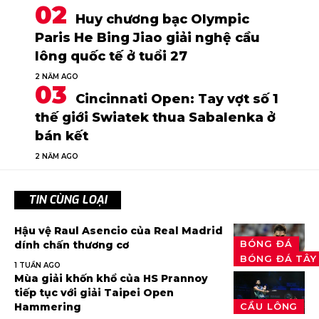
Huy chương bạc Olympic
Paris He Bing Jiao giải nghệ cầu
lông quốc tế ở tuổi 27
2 NĂM AGO
Cincinnati Open: Tay vợt số 1
thế giới Swiatek thua Sabalenka ở
bán kết
2 NĂM AGO
TIN CÙNG LOẠI
Hậu vệ Raul Asencio của Real Madrid
BÓNG ĐÁ
dính chấn thương cơ
BÓNG ĐÁ TÂY
1 TUẦN AGO
Mùa giải khốn khổ của HS Prannoy
tiếp tục với giải Taipei Open
Hammering
CẦU LÔNG