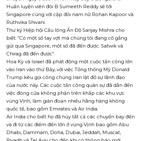
Huấn luyện viên đôi B Sumeeth Reddy sẽ tới
Singapore cùng với cặp đôi nam nữ Rohan Kapoor và
Ruthvika Shivani.
Thư ký Hiệp hội Cầu lông Ấn Độ Sanjay Mishra cho
biết: “Có một số tay vợt mà chúng tôi đang cố gắng
gửi qua Singapore, một số đã đến được. Satwik và
Chirag đã đến được”.
Hoa Kỳ và Israel đã phát động một cuộc tấn công lớn
vào Iran vào thứ Bảy, với việc Tổng thống Mỹ Donald
Trump kêu gọi công chúng Iran lật đổ sự lãnh đạo
của nước này. Các cuộc tấn công quân sự đã dẫn đến
việc đóng cửa không phận trên khắp các khu vực
vùng Vịnh, làm gián đoạn nhiều hãng hàng không
quốc tế, bao gồm Emirates và Air India.
Air India cho biết họ đã hủy tất cả các chuyến bay đến
và đi từ các điểm đến lớn ở vùng Vịnh bao gồm Abu
Dhabi, Dammam, Doha, Dubai, Jeddah, Muscat,
Riyadh và Tel Aviv cho đến khi có thông báo mới.