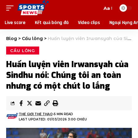
Aa
Live score
Kết quả bóng đá
Video clips
Ngoại Hạng A
Blog
>
Cầu lông
>
Huấn luyện viên Irwansyah của Sindhu nói: Chúng tôi an toàn nhưng có một chút lo lắng
CẦU LÔNG
Huấn luyện viên Irwansyah của
Sindhu nói: Chúng tôi an toàn
nhưng có một chút lo lắng
THẾ GIỚI THỂ THAO
5 MIN READ
LAST UPDATED: 01/03/2026 3:00 CHIỀU