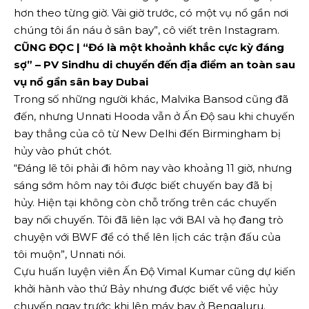
hơn theo từng giờ. Vài giờ trước, có một vụ nổ gần nơi
chúng tôi ẩn náu ở sân bay”, cô viết trên Instagram.
CŨNG ĐỌC | “Đó là một khoảnh khắc cực kỳ đáng
sợ” – PV Sindhu di chuyển đến địa điểm an toàn sau
vụ nổ gần sân bay Dubai
Trong số những người khác, Malvika Bansod cũng đã
đến, nhưng Unnati Hooda vẫn ở Ấn Độ sau khi chuyến
bay thẳng của cô từ New Delhi đến Birmingham bị
hủy vào phút chót.
“Đáng lẽ tôi phải đi hôm nay vào khoảng 11 giờ, nhưng
sáng sớm hôm nay tôi được biết chuyến bay đã bị
hủy. Hiện tại không còn chỗ trống trên các chuyến
bay nối chuyến. Tôi đã liên lạc với BAI và họ đang trò
chuyện với BWF để có thể lên lịch các trận đấu của
tôi muộn”, Unnati nói.
Cựu huấn luyện viên Ấn Độ Vimal Kumar cũng dự kiến
​​​​khởi hành vào thứ Bảy nhưng được biết về việc hủy
chuyến ngay trước khi lên máy bay ở Bengaluru.