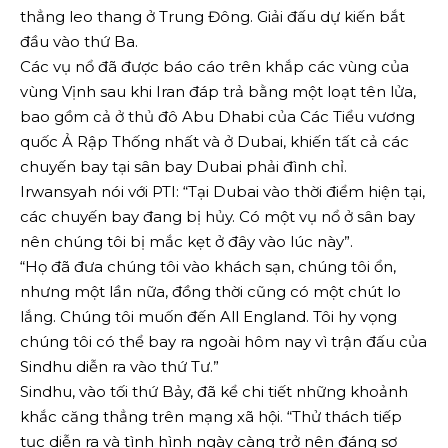
thẳng leo thang ở Trung Đông. Giải đấu dự kiến ​​bắt
đầu vào thứ Ba.
Các vụ nổ đã được báo cáo trên khắp các vùng của
vùng Vịnh sau khi Iran đáp trả bằng một loạt tên lửa,
bao gồm cả ở thủ đô Abu Dhabi của Các Tiểu vương
quốc Ả Rập Thống nhất và ở Dubai, khiến tất cả các
chuyến bay tại sân bay Dubai phải đình chỉ.
Irwansyah nói với PTI: “Tại Dubai vào thời điểm hiện tại,
các chuyến bay đang bị hủy. Có một vụ nổ ở sân bay
nên chúng tôi bị mắc kẹt ở đây vào lúc này”.
“Họ đã đưa chúng tôi vào khách sạn, chúng tôi ổn,
nhưng một lần nữa, đồng thời cũng có một chút lo
lắng. Chúng tôi muốn đến All England. Tôi hy vọng
chúng tôi có thể bay ra ngoài hôm nay vì trận đấu của
Sindhu diễn ra vào thứ Tư.”
Sindhu, vào tối thứ Bảy, đã kể chi tiết những khoảnh
khắc căng thẳng trên mạng xã hội. “Thử thách tiếp
tục diễn ra và tình hình ngày càng trở nên đáng sợ