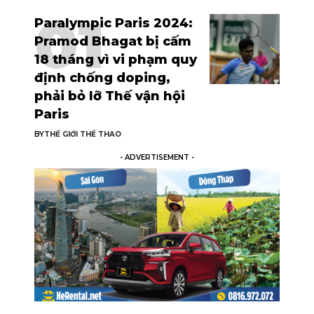
Paralympic Paris 2024:
Pramod Bhagat bị cấm
18 tháng vì vi phạm quy
định chống doping,
phải bỏ lỡ Thế vận hội
Paris
BY
THẾ GIỚI THỂ THAO
- ADVERTISEMENT -