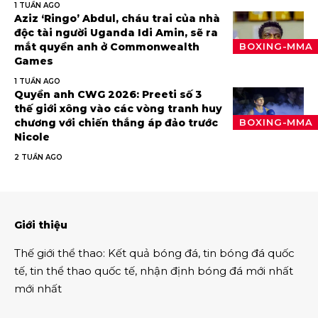
1 TUẦN AGO
Aziz ‘Ringo’ Abdul, cháu trai của nhà
độc tài người Uganda Idi Amin, sẽ ra
mắt quyền anh ở Commonwealth
BOXING-MMA
Games
1 TUẦN AGO
Quyền anh CWG 2026: Preeti số 3
thế giới xông vào các vòng tranh huy
chương với chiến thắng áp đảo trước
BOXING-MMA
Nicole
2 TUẦN AGO
Giới thiệu
Thế giới thể thao
:
Kết quả bóng đá
,
tin bóng đá quốc
tế
,
tin thể thao
quốc tế,
nhận định bóng đá
mới nhất
mới nhất