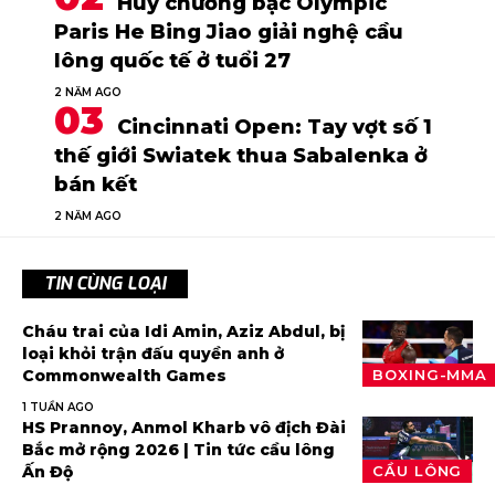
Huy chương bạc Olympic
Paris He Bing Jiao giải nghệ cầu
lông quốc tế ở tuổi 27
2 NĂM AGO
Cincinnati Open: Tay vợt số 1
thế giới Swiatek thua Sabalenka ở
bán kết
2 NĂM AGO
TIN CÙNG LOẠI
Cháu trai của Idi Amin, Aziz Abdul, bị
loại khỏi trận đấu quyền anh ở
Commonwealth Games
BOXING-MMA
1 TUẦN AGO
HS Prannoy, Anmol Kharb vô địch Đài
Bắc mở rộng 2026 | Tin tức cầu lông
Ấn Độ
CẦU LÔNG