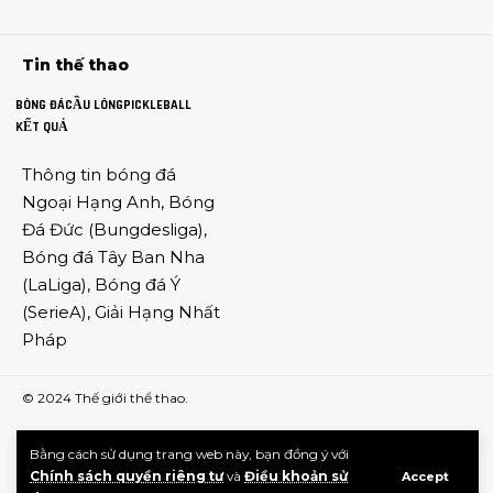
Tin thế thao
BÓNG ĐÁ
CẦU LÔNG
PICKLEBALL
KẾT QUẢ
Thông tin
bóng đá
Ngoại Hạng Anh
,
Bóng
Đá Đức
(
Bungdesliga
),
Bóng đá Tây Ban Nha
(
LaLiga
),
Bóng đá Ý
(
SerieA
),
Giải Hạng Nhất
Pháp
© 2024
Thế giới thể thao
.
Bằng cách sử dụng trang web này, bạn đồng ý với
Chính sách quyền riêng tư
và
Điều khoản sử
Accept