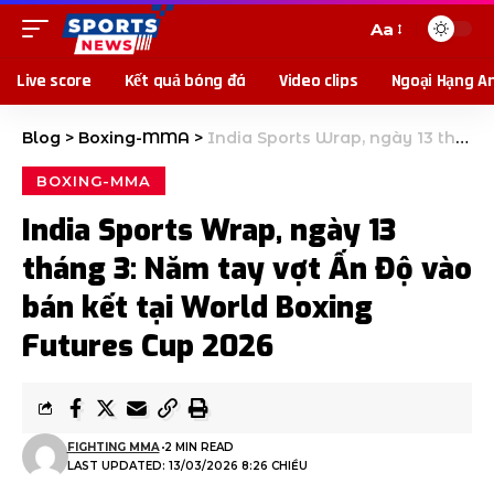
Aa
Live score
Kết quả bóng đá
Video clips
Ngoại Hạng A
Blog
>
Boxing-MMA
>
India Sports Wrap, ngày 13 tháng 3: Năm tay vợt Ấn Độ vào bán kết tại World Boxing Futures Cup 2026
BOXING-MMA
India Sports Wrap, ngày 13
tháng 3: Năm tay vợt Ấn Độ vào
bán kết tại World Boxing
Futures Cup 2026
FIGHTING MMA
2 MIN READ
LAST UPDATED: 13/03/2026 8:26 CHIỀU