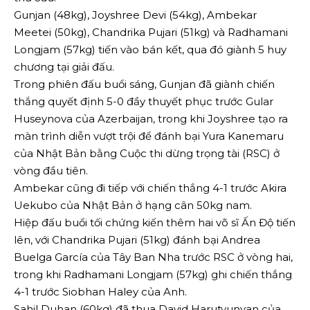
Gunjan (48kg), Joyshree Devi (54kg), Ambekar
Meetei (50kg), Chandrika Pujari (51kg) và Radhamani
Longjam (57kg) tiến vào bán kết, qua đó giành 5 huy
chương tại giải đấu.
Trong phiên đấu buổi sáng, Gunjan đã giành chiến
thắng quyết định 5-0 đầy thuyết phục trước Gular
Huseynova của Azerbaijan, trong khi Joyshree tạo ra
màn trình diễn vượt trội để đánh bại Yura Kanemaru
của Nhật Bản bằng Cuộc thi dừng trọng tài (RSC) ở
vòng đầu tiên.
Ambekar cũng đi tiếp với chiến thắng 4-1 trước Akira
Uekubo của Nhật Bản ở hạng cân 50kg nam.
Hiệp đấu buổi tối chứng kiến ​​thêm hai võ sĩ Ấn Độ tiến
lên, với Chandrika Pujari (51kg) đánh bại Andrea
Buelga García của Tây Ban Nha trước RSC ở vòng hai,
trong khi Radhamani Longjam (57kg) ghi chiến thắng
4-1 trước Siobhan Haley của Anh.
Sahil Duhan (60kg) đã thua David Harutyunyan của