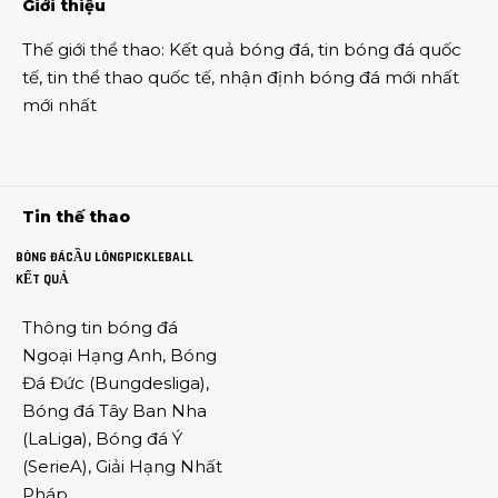
Giới thiệu
Thế giới thể thao
:
Kết quả bóng đá
,
tin bóng đá quốc
tế
,
tin thể thao
quốc tế,
nhận định bóng đá
mới nhất
mới nhất
Tin thế thao
BÓNG ĐÁ
CẦU LÔNG
PICKLEBALL
KẾT QUẢ
Thông tin
bóng đá
Ngoại Hạng Anh
,
Bóng
Đá Đức
(
Bungdesliga
),
Bóng đá Tây Ban Nha
(
LaLiga
),
Bóng đá Ý
(
SerieA
),
Giải Hạng Nhất
Pháp