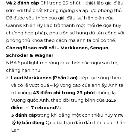
Và
2 đánh cắp
Chỉ trong 25 phút – thiết lập giai điệu
sớm với thể chất không ngừng và áp lực phòng thủ.
Đã được yêu thích của giải đấu, sự hiện diện của
Giannis khiến Hy Lạp trở thành một mối đe dọa huy
chương hợp pháp, pha trộn sự hung dữ tấn công với
phòng thủ khóa theo cách mà anh ta chỉ có thể.
Các ngôi sao mới nổi – Markkanen, Sengun,
Schroder & Wagner
NBA Spotlight mở rộng ra xa hơn các ngôi sao trẻ,
chẳng hạn như:
Lauri Markkanen (Phần Lan)
Tiếp tục sống theo –
và có lẽ vượt quá – kỳ vọng cao của anh ấy. Anh ta
rơi xuống
43 điểm chỉ trong 23 phút
chống lại
Vương quốc Anh, theo dõi trung bình của
32,3
điểm
Thì
7 rebound
Và
3 đánh cắp
trong khi đăng một cơn thiêu hủy
71%
tỷ lệ bắn đúng
Qua ba trận đấu đầu tiên của Phần
Lan.