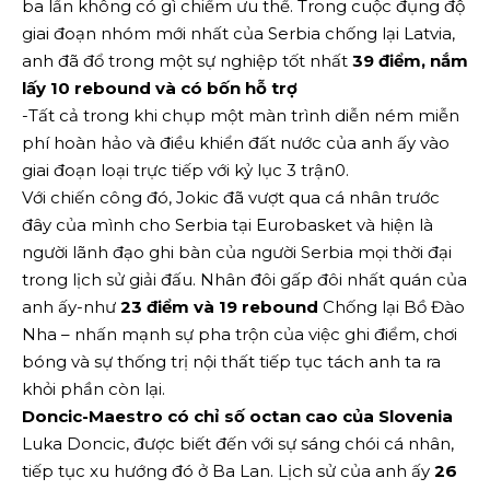
ba lần không có gì chiếm ưu thế. Trong cuộc đụng độ
giai đoạn nhóm mới nhất của Serbia chống lại Latvia,
anh đã đổ trong một sự nghiệp tốt nhất
39 điểm, nắm
lấy 10 rebound và có bốn hỗ trợ
-Tất cả trong khi chụp một màn trình diễn ném miễn
phí hoàn hảo và điều khiển đất nước của anh ấy vào
giai đoạn loại trực tiếp với kỷ lục 3 trận0.
Với chiến công đó, Jokic đã vượt qua cá nhân trước
đây của mình cho Serbia tại Eurobasket và hiện là
người lãnh đạo ghi bàn của người Serbia mọi thời đại
trong lịch sử giải đấu. Nhân đôi gấp đôi nhất quán của
anh ấy-như
23 điểm và 19 rebound
Chống lại Bồ Đào
Nha – nhấn mạnh sự pha trộn của việc ghi điểm, chơi
bóng và sự thống trị nội thất tiếp tục tách anh ta ra
khỏi phần còn lại.
Doncic-Maestro có chỉ số octan cao của Slovenia
Luka Doncic, được biết đến với sự sáng chói cá nhân,
tiếp tục xu hướng đó ở Ba Lan. Lịch sử của anh ấy
26