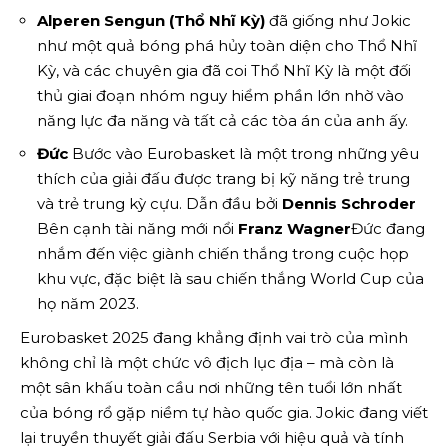
Alperen Sengun (Thổ Nhĩ Kỳ)
đã giống như Jokic
như một quả bóng phá hủy toàn diện cho Thổ Nhĩ
Kỳ, và các chuyên gia đã coi Thổ Nhĩ Kỳ là một đối
thủ giai đoạn nhóm nguy hiểm phần lớn nhờ vào
năng lực đa năng và tất cả các tòa án của anh ấy.
Đức
Bước vào Eurobasket là một trong những yêu
thích của giải đấu được trang bị kỹ năng trẻ trung
và trẻ trung kỳ cựu. Dẫn đầu bởi
Dennis Schroder
Bên cạnh tài năng mới nổi
Franz Wagner
Đức đang
nhắm đến việc giành chiến thắng trong cuộc họp
khu vực, đặc biệt là sau chiến thắng World Cup của
họ năm 2023.
Eurobasket 2025 đang khẳng định vai trò của mình
không chỉ là một chức vô địch lục địa – mà còn là
một sân khấu toàn cầu nơi những tên tuổi lớn nhất
của bóng rổ gặp niềm tự hào quốc gia. Jokic đang viết
lại truyền thuyết giải đấu Serbia với hiệu quả và tính