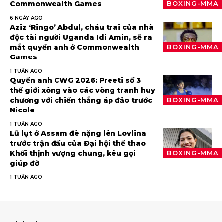
Commonwealth Games
BOXING-MMA
6 NGÀY AGO
Aziz ‘Ringo’ Abdul, cháu trai của nhà
độc tài người Uganda Idi Amin, sẽ ra
mắt quyền anh ở Commonwealth
BOXING-MMA
Games
1 TUẦN AGO
Quyền anh CWG 2026: Preeti số 3
thế giới xông vào các vòng tranh huy
chương với chiến thắng áp đảo trước
BOXING-MMA
Nicole
1 TUẦN AGO
Lũ lụt ở Assam đè nặng lên Lovlina
trước trận đấu của Đại hội thể thao
Khối thịnh vượng chung, kêu gọi
BOXING-MMA
giúp đỡ
1 TUẦN AGO