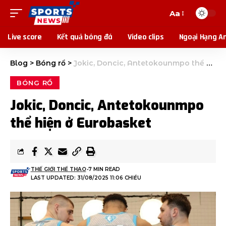
Aa
Live score
Kết quả bóng đá
Video clips
Ngoại Hạng A
Blog
>
Bóng rổ
>
Jokic, Doncic, Antetokounmpo thể hiện ở Eurobasket
BÓNG RỔ
Jokic, Doncic, Antetokounmpo
thể hiện ở Eurobasket
THẾ GIỚI THỂ THAO
7 MIN READ
LAST UPDATED: 31/08/2025 11:06 CHIỀU