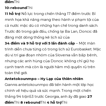
điểm
Thì
10-rebound
Thì
11 hỗ trợ
Nỗ lực trong chiến thắng 17 điểm trước Bỉ
minh họa khả năng mang theo hành vi phạm tội của
cả nước mặc dù có những hạn chế trong danh sách.
Trước đó trong giải đấu, chống lại Ba Lan, Doncic đã
đăng một dòng thống kê lịch sử của
34 điểm và 9 hỗ trợ với 5 lần đánh cắp
– Một màn
trình diễn chưa từng có trong lịch sử Eurobasket. Mặc
dù vị trí giai đoạn nhóm của Slovenia vẫn bấp bênh,
nhưng các anh hùng của Doncic không chỉ giữ họ
cạnh tranh mà còn là người hâm mộ quyến rũ trên
toàn thế giới.
Antetokounmpo – Hy Lạp của thiên nhiên
Giannis antetokounmpo đã tiến hành một lớp học
chính về hiệu quả và sức mạnh. Trong một chiến
thắng 94 trận53 trước Georgia, anh ấy đã giao
27
điểm
Thì
8 rebound
Thì
4 hỗ trợ
Thì