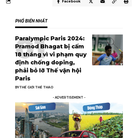
Facebook
PHỔ BIẾN NHẤT
Paralympic Paris 2024:
Pramod Bhagat bị cấm
18 tháng vì vi phạm quy
định chống doping,
phải bỏ lỡ Thế vận hội
Paris
BY
THẾ GIỚI THỂ THAO
- ADVERTISEMENT -