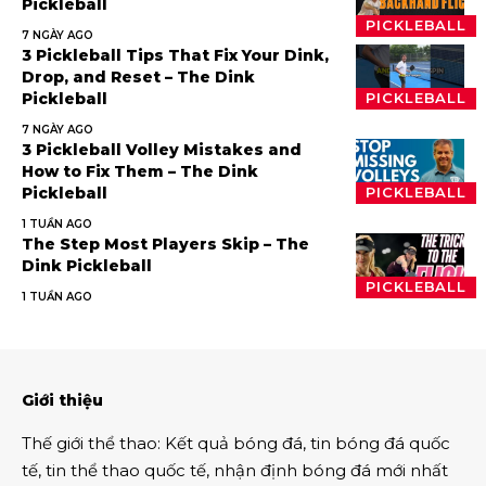
Pickleball
PICKLEBALL
7 NGÀY AGO
3 Pickleball Tips That Fix Your Dink,
Drop, and Reset – The Dink
Pickleball
PICKLEBALL
7 NGÀY AGO
3 Pickleball Volley Mistakes and
How to Fix Them – The Dink
Pickleball
PICKLEBALL
1 TUẦN AGO
The Step Most Players Skip – The
Dink Pickleball
PICKLEBALL
1 TUẦN AGO
Giới thiệu
Thế giới thể thao
:
Kết quả bóng đá
,
tin bóng đá quốc
tế
,
tin thể thao
quốc tế,
nhận định bóng đá
mới nhất