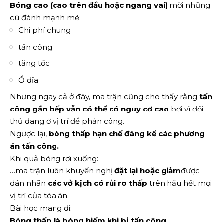
Bóng cao (cao trên đầu hoặc ngang vai)
mời những
cú đánh mạnh mẽ:
Chi phí chung
tấn công
tăng tốc
Ổ đĩa
Nhưng ngay cả ở đây, ma trận cũng cho thấy rằng
tấn
công gần bếp vẫn có thể có nguy cơ cao
bởi vì đối
thủ đang ở vị trí để phản công.
Ngược lại,
bóng thấp hạn chế đáng kể các phương
án tấn công.
Khi quả bóng rơi xuống:
…ma trận luôn khuyến nghị
đặt lại hoặc giảm
được
dán nhãn
các vở kịch có rủi ro thấp
trên hầu hết mọi
vị trí của tòa án.
Bài học mang đi:
Bóng thấp là bóng hiếm khi bị tấn công.