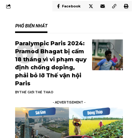
Facebook
PHỔ BIẾN NHẤT
Paralympic Paris 2024:
Pramod Bhagat bị cấm
18 tháng vì vi phạm quy
định chống doping,
phải bỏ lỡ Thế vận hội
Paris
BY
THẾ GIỚI THỂ THAO
- ADVERTISEMENT -