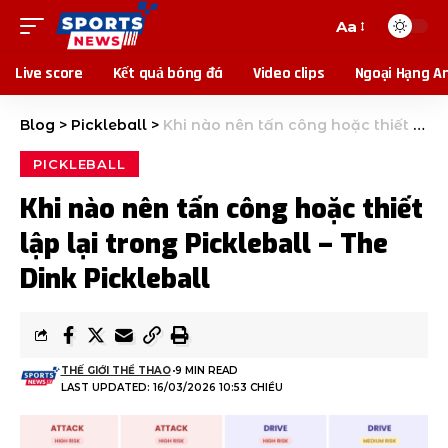
Aa
Live score
Kết quả bóng đá
Video clips
Ngoại Hạng A
Blog
>
Pickleball
>
Khi nào nên tấn công hoặc thiết lập lại trong Pickleball – The Dink Pickleball
PICKLEBALL
Khi nào nên tấn công hoặc thiết
lập lại trong Pickleball – The
Dink Pickleball
THẾ GIỚI THỂ THAO
9 MIN READ
LAST UPDATED: 16/03/2026 10:53 CHIỀU