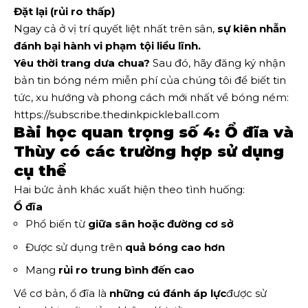
Đặt lại (rủi ro thấp)
Ngay cả ở vị trí quyết liệt nhất trên sân,
sự kiên nhẫn
đánh bại hành vi phạm tội liều lĩnh.
Yêu thời trang dưa chua?
Sau đó, hãy đăng ký nhận
bản tin bóng ném miễn phí của chúng tôi để biết tin
tức, xu hướng và phong cách mới nhất về bóng ném:
https://subscribe.thedinkpickleball.com
Bài học quan trọng số 4: Ổ đĩa và
Thùy có các trường hợp sử dụng
cụ thể
Hai bức ảnh khác xuất hiện theo tình huống:
Ổ đĩa
Phổ biến từ
giữa sân hoặc đường cơ sở
Được sử dụng trên
quả bóng cao hơn
Mang
rủi ro trung bình đến cao
Về cơ bản, ổ đĩa là
những cú đánh áp lực
được sử