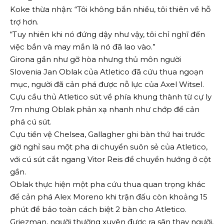
Koke thừa nhận: “Tôi không bắn nhiều, tôi thiên về hỗ
trợ hơn.
“Tuy nhiên khi nó đứng dậy như vậy, tôi chỉ nghĩ đến
việc bắn và may mắn là nó đã lao vào.”
Girona gần như gỡ hòa nhưng thủ môn người
Slovenia Jan Oblak của Atletico đã cứu thua ngoạn
mục, người đã cản phá được nỗ lực của Axel Witsel.
Cựu cầu thủ Atletico sút về phía khung thành từ cự ly
7m nhưng Oblak phản xạ nhanh như chớp để cản
phá cú sút.
Cựu tiền vệ Chelsea, Gallagher ghi bàn thứ hai trước
giờ nghỉ sau một pha di chuyển suôn sẻ của Atletico,
với cú sút cắt ngang Vitor Reis để chuyển hướng ở cột
gần.
Oblak thực hiện một pha cứu thua quan trọng khác
để cản phá Alex Moreno khi trận đấu còn khoảng 15
phút để bảo toàn cách biệt 2 bàn cho Atletico.
Griezman, người thường xuyên được ra sân thay người,