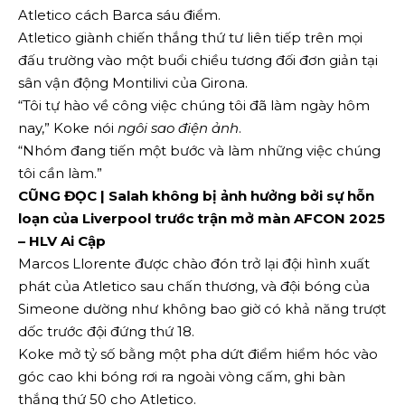
Atletico cách Barca sáu điểm.
Atletico giành chiến thắng thứ tư liên tiếp trên mọi
đấu trường vào một buổi chiều tương đối đơn giản tại
sân vận động Montilivi của Girona.
“Tôi tự hào về công việc chúng tôi đã làm ngày hôm
nay,” Koke nói
ngôi sao điện ảnh
.
“Nhóm đang tiến một bước và làm những việc chúng
tôi cần làm.”
CŨNG ĐỌC | Salah không bị ảnh hưởng bởi sự hỗn
loạn của Liverpool trước trận mở màn AFCON 2025
– HLV Ai Cập
Marcos Llorente được chào đón trở lại đội hình xuất
phát của Atletico sau chấn thương, và đội bóng của
Simeone dường như không bao giờ có khả năng trượt
dốc trước đội đứng thứ 18.
Koke mở tỷ số bằng một pha dứt điểm hiểm hóc vào
góc cao khi bóng rơi ra ngoài vòng cấm, ghi bàn
thắng thứ 50 cho Atletico.