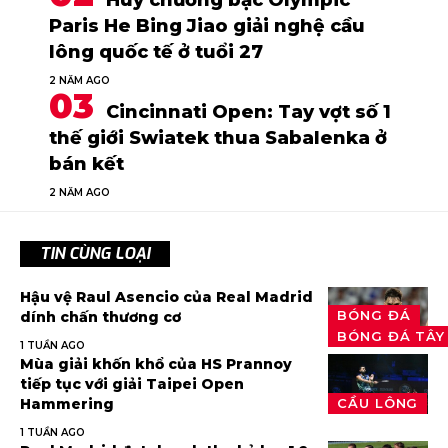
Huy chương bạc Olympic
Paris He Bing Jiao giải nghệ cầu
lông quốc tế ở tuổi 27
2 NĂM AGO
Cincinnati Open: Tay vợt số 1
thế giới Swiatek thua Sabalenka ở
bán kết
2 NĂM AGO
TIN CÙNG LOẠI
Hậu vệ Raul Asencio của Real Madrid
BÓNG ĐÁ
dính chấn thương cơ
BÓNG ĐÁ TÂY
1 TUẦN AGO
Mùa giải khốn khổ của HS Prannoy
tiếp tục với giải Taipei Open
Hammering
CẦU LÔNG
1 TUẦN AGO