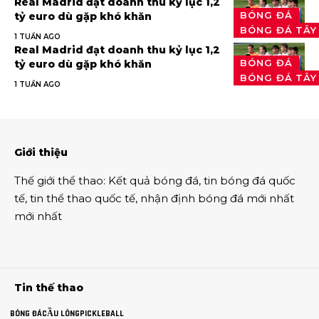
Real Madrid đạt doanh thu kỷ lục 1,2
BÓNG ĐÁ
tỷ euro dù gặp khó khăn
BÓNG ĐÁ TÂY
1 TUẦN AGO
Real Madrid đạt doanh thu kỷ lục 1,2
BÓNG ĐÁ
tỷ euro dù gặp khó khăn
BÓNG ĐÁ TÂY
1 TUẦN AGO
Giới thiệu
Thế giới thể thao
:
Kết quả bóng đá
,
tin bóng đá quốc
tế
,
tin thể thao
quốc tế,
nhận định bóng đá
mới nhất
mới nhất
Tin thế thao
BÓNG ĐÁ
CẦU LÔNG
PICKLEBALL