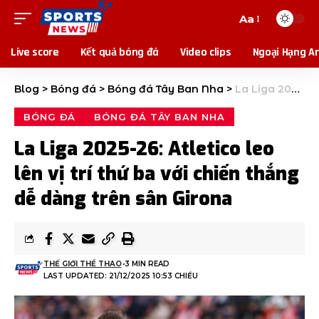
Aa
Live score
Kết quả bóng đá
Video clips
Ngoại Hạng A
Blog
>
Bóng đá
>
Bóng đá Tây Ban Nha
>
La Liga 2025-26: Atletico leo lên vị trí thứ ba với chiến thắng dễ dàng trên sân Girona
BÓNG ĐÁ
BÓNG ĐÁ TÂY BAN NHA
La Liga 2025-26: Atletico leo
lên vị trí thứ ba với chiến thắng
dễ dàng trên sân Girona
THẾ GIỚI THỂ THAO
3 MIN READ
LAST UPDATED: 21/12/2025 10:53 CHIỀU