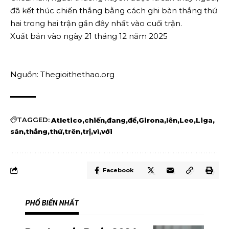
đã kết thúc chiến thắng bằng cách ghi bàn thắng thứ
hai trong hai trận gần đây nhất vào cuối trận.
Xuất bản vào ngày 21 tháng 12 năm 2025
Nguồn: Thegioithethao.org
TAGGED:
Atletico
chiến
đang
để
Girona
lên
Leo
Liga
sân
thắng
thứ
trên
trị
vì
với
Facebook
PHỔ BIẾN NHẤT