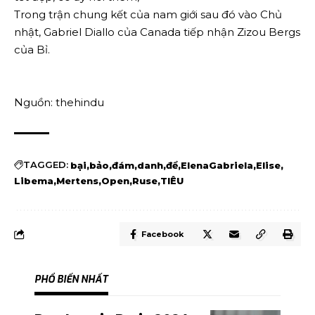
Trong trận chung kết của nam giới sau đó vào Chủ
nhật, Gabriel Diallo của Canada tiếp nhận Zizou Bergs
của Bỉ.
Nguồn: thehindu
TAGGED:
bại
bảo
đám
danh
để
ElenaGabriela
Elise
Libema
Mertens
Open
Ruse
TIÊU
Facebook
PHỔ BIẾN NHẤT