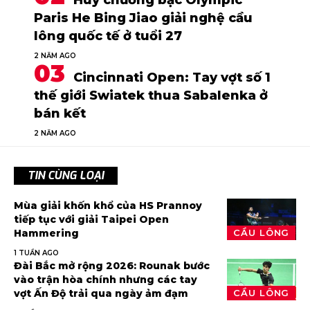
Huy chương bạc Olympic
Paris He Bing Jiao giải nghệ cầu
lông quốc tế ở tuổi 27
2 NĂM AGO
Cincinnati Open: Tay vợt số 1
thế giới Swiatek thua Sabalenka ở
bán kết
2 NĂM AGO
TIN CÙNG LOẠI
Mùa giải khốn khổ của HS Prannoy
tiếp tục với giải Taipei Open
Hammering
CẦU LÔNG
1 TUẦN AGO
Đài Bắc mở rộng 2026: Rounak bước
vào trận hòa chính nhưng các tay
vợt Ấn Độ trải qua ngày ảm đạm
CẦU LÔNG