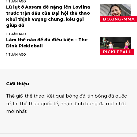
1 TUẦN AGO
Lũ lụt ở Assam đè nặng lên Lovlina
trước trận đấu của Đại hội thể thao
Khối thịnh vượng chung, kêu gọi
BOXING-MMA
giúp đỡ
1 TUẦN AGO
Làm thế nào để đủ điều kiện – The
Dink Pickleball
PICKLEBALL
1 TUẦN AGO
Giới thiệu
Thế giới thể thao
:
Kết quả bóng đá
,
tin bóng đá quốc
tế
,
tin thể thao
quốc tế,
nhận định bóng đá
mới nhất
mới nhất