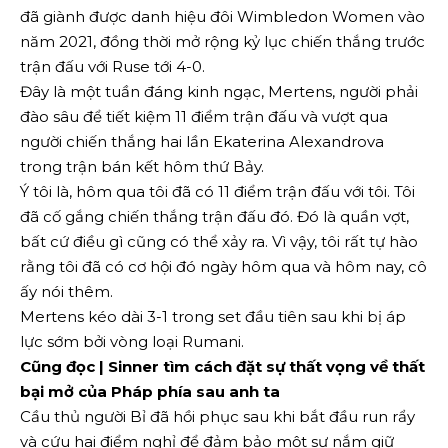
đã giành được danh hiệu đôi Wimbledon Women vào
năm 2021, đồng thời mở rộng kỷ lục chiến thắng trước
trận đấu với Ruse tới 4-0.
Đây là một tuần đáng kinh ngạc, Mertens, người phải
đào sâu để tiết kiệm 11 điểm trận đấu và vượt qua
người chiến thắng hai lần Ekaterina Alexandrova
trong trận bán kết hôm thứ Bảy.
Ý tôi là, hôm qua tôi đã có 11 điểm trận đấu với tôi. Tôi
đã cố gắng chiến thắng trận đấu đó. Đó là quần vợt,
bất cứ điều gì cũng có thể xảy ra. Vì vậy, tôi rất tự hào
rằng tôi đã có cơ hội đó ngày hôm qua và hôm nay, cô
ấy nói thêm.
Mertens kéo dài 3-1 trong set đầu tiên sau khi bị áp
lực sớm bởi vòng loại Rumani.
Cũng đọc | Sinner tìm cách đặt sự thất vọng về thất
bại mở của Pháp phía sau anh ta
Cầu thủ người Bỉ đã hồi phục sau khi bắt đầu run rẩy
và cứu hai điểm nghỉ để đảm bảo một sự nắm giữ