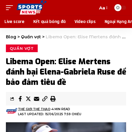
Aa
Live score
Kết quả bóng đá
Video clips
Ngoại Hạng A
Blog
>
Quần vợt
>
Libema Open: Elise Mertens đánh bại Elena-Gabriela Ruse để bảo đảm tiêu đề
QUẦN VỢT
Libema Open: Elise Mertens
đánh bại Elena-Gabriela Ruse để
bảo đảm tiêu đề
THẾ GIỚI THỂ THAO
4 MIN READ
LAST UPDATED: 15/06/2025 7:59 CHIỀU