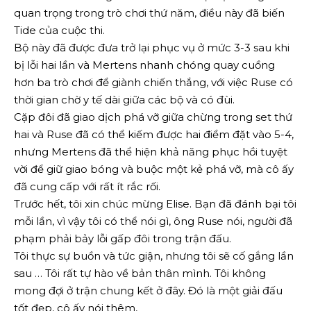
quan trọng trong trò chơi thứ năm, điều này đã biến
Tide của cuộc thi.
Bộ này đã được đưa trở lại phục vụ ở mức 3-3 sau khi
bị lỗi hai lần và Mertens nhanh chóng quay cuồng
hơn ba trò chơi để giành chiến thắng, với việc Ruse có
thời gian chờ y tế dài giữa các bộ và có đùi.
Cặp đôi đã giao dịch phá vỡ giữa chừng trong set thứ
hai và Ruse đã có thể kiếm được hai điểm đặt vào 5-4,
nhưng Mertens đã thể hiện khả năng phục hồi tuyệt
vời để giữ giao bóng và buộc một kẻ phá vỡ, mà cô ấy
đã cung cấp với rất ít rắc rối.
Trước hết, tôi xin chúc mừng Elise. Bạn đã đánh bại tôi
mỗi lần, vì vậy tôi có thể nói gì, ông Ruse nói, người đã
phạm phải bảy lỗi gấp đôi trong trận đấu.
Tôi thực sự buồn và tức giận, nhưng tôi sẽ cố gắng lần
sau … Tôi rất tự hào về bản thân mình. Tôi không
mong đợi ở trận chung kết ở đây. Đó là một giải đấu
tốt đẹp, cô ấy nói thêm,