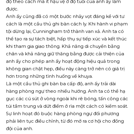
độ theo cách mà ít hậu vệ ở độ tuổi của anh ấy làm
được.
Anh ấy cũng đã có một bước nhảy vọt đáng kể với tư
cách là một cầu thủ ghi bàn cách ly. Khi hành vi phạm
tội dừng lại, Cunningham trở thành van xả. Anh ta có
thể tạo ra sự tách biệt, hấp thụ sự tiếp xúc và kết thúc
khi tham gia giao thông. Khả năng di chuyển bằng
chân và khả năng giữ thăng bằng được cải thiện của
anh ấy cho phép anh ấy hoạt động hiệu quả trong
không gian chật hẹp, điều này càng trở nên có giá trị
hơn trong những tình huống về khuya.
Là một cầu thủ ghi bàn ba cấp độ, anh ấy trải dài
hàng phòng ngự theo nhiều hướng. Anh ta có thể hạ
gục các cú sút ở vòng ngoài khi rê bóng, tấn công các
túi tầm trung và dứt điểm ở rìa một cách có kiểm soát.
Sự linh hoạt đó buộc hàng phòng ngự đối phương
phải liên tục điều chỉnh, từ đó mở ra cơ hội cho đồng
đội của anh.