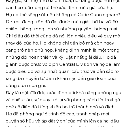
Bây giờ, khi mọi thứ đã ổn thỏa, họ đang được hỏi một
câu hỏi cuối cùng có thể xác định mùa giải của họ.
Họ có thể sống sót nếu không có Cade Cunningham?
Detroit đang trên đà đạt được mùa giải thứ ba với 60
chiến thắng trong lịch sử nhượng quyền thương mại.
Chỉ điều đó thôi cũng đã nói lên nhiều điều về quy mô
thay đổi của họ. Họ không chỉ tiến bộ mà còn ngày
càng trở nên phù hợp, khẳng định mình là một trong
những đội hoàn thiện và kỷ luật nhất giải đấu. Họ đã
giành được chức vô địch Central Division và họ đã làm
được điều đó với sự nhất quán, cấu trúc và bản sắc rõ
ràng đã chuyển từ đêm khai mạc đến giai đoạn cuối
cùng của mùa giải.
Đây là một đội được xác định bởi khả năng phòng ngự
và chiều sâu, sự quay trở lại với phong cách Detroit gồ
ghề cổ điển đã từng khiến họ trở thành nhà vô địch.
Họ đã phòng ngự ở trình độ cao, tranh chấp mọi
quyền sở hữu và áp đặt ý chí của mình lên cả hai đầu