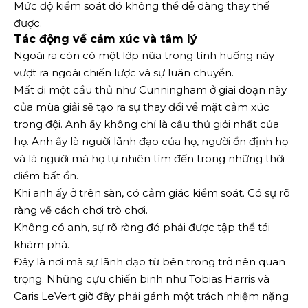
Mức độ kiểm soát đó không thể dễ dàng thay thế
được.
Tác động về cảm xúc và tâm lý
Ngoài ra còn có một lớp nữa trong tình huống này
vượt ra ngoài chiến lược và sự luân chuyển.
Mất đi một cầu thủ như Cunningham ở giai đoạn này
của mùa giải sẽ tạo ra sự thay đổi về mặt cảm xúc
trong đội. Anh ấy không chỉ là cầu thủ giỏi nhất của
họ. Anh ấy là người lãnh đạo của họ, người ổn định họ
và là người mà họ tự nhiên tìm đến trong những thời
điểm bất ổn.
Khi anh ấy ở trên sàn, có cảm giác kiểm soát. Có sự rõ
ràng về cách chơi trò chơi.
Không có anh, sự rõ ràng đó phải được tập thể tái
khám phá.
Đây là nơi mà sự lãnh đạo từ bên trong trở nên quan
trọng. Những cựu chiến binh như Tobias Harris và
Caris LeVert giờ đây phải gánh một trách nhiệm nặng