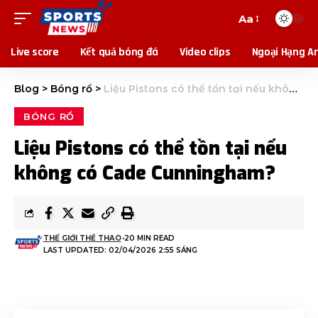
Aa
Live score
Kết quả bóng đá
Video clips
Ngoại Hạng A
Blog
>
Bóng rổ
>
Liệu Pistons có thể tồn tại nếu không có Cade Cunningham?
BÓNG RỔ
Liệu Pistons có thể tồn tại nếu
không có Cade Cunningham?
THẾ GIỚI THỂ THAO
20 MIN READ
LAST UPDATED: 02/04/2026 2:55 SÁNG