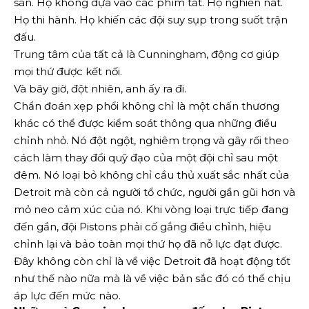
sàn. Họ không dựa vào các phím tắt. Họ nghiền nát.
Họ thi hành. Họ khiến các đội suy sụp trong suốt trận
đấu.
Trung tâm của tất cả là Cunningham, động cơ giúp
mọi thứ được kết nối.
Và bây giờ, đột nhiên, anh ấy ra đi.
Chẩn đoán xẹp phổi không chỉ là một chấn thương
khác có thể được kiểm soát thông qua những điều
chỉnh nhỏ. Nó đột ngột, nghiêm trọng và gây rối theo
cách làm thay đổi quỹ đạo của một đội chỉ sau một
đêm. Nó loại bỏ không chỉ cầu thủ xuất sắc nhất của
Detroit mà còn cả người tổ chức, người gần gũi hơn và
mỏ neo cảm xúc của nó. Khi vòng loại trực tiếp đang
đến gần, đội Pistons phải cố gắng điều chỉnh, hiệu
chỉnh lại và bảo toàn mọi thứ họ đã nỗ lực đạt được.
Đây không còn chỉ là về việc Detroit đã hoạt động tốt
như thế nào nữa mà là về việc bản sắc đó có thể chịu
áp lực đến mức nào.