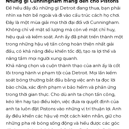
Những gì Cunningham mang đến cho Pistons
Để hiểu đầy đủ những gì Detroit đang thua, bạn phải
nhìn xa hơn bề ngoài và đi vào cấu trúc cách họ chơi.
Đây là một mùa giải mọi thời đại đối với Cunningham.
Không chỉ về mặt số lượng mà còn về mặt chỉ huy,
hiệu quả và kiểm soát. Anh ấy đã phát triển thành một
trong những hậu vệ tấn công hoàn thiện nhất giải
đấu, có khả năng điều khiển tốc độ, tạo ra lợi thế và
nâng tầm mọi người xung quanh.
Khả năng chọn và cuộn thành thạo của anh ấy là cốt
lõi trong hành vi phạm tội của Detroit. Mọi lần kiểm
soát bóng thường bắt đầu bằng việc anh ta đọc lời
bào chữa, xác định phạm vi bảo hiểm và phản ứng
trong thời gian thực. Cho dù anh ta chọn tấn công,
kéo lên hay tạo điều kiện, việc đưa ra quyết định của
anh ta luôn đặt Pistons vào những vị trí thuận lợi. Anh
ấy điều khiển các hậu vệ một cách kiên nhẫn, giữ cho
những pha rê bóng sống động và hiểu được các góc