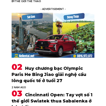
BY
THẾ GIỚI THỂ THAO
- ADVERTISEMENT -
Huy chương bạc Olympic
Paris He Bing Jiao giải nghệ cầu
lông quốc tế ở tuổi 27
2 NĂM AGO
Cincinnati Open: Tay vợt số 1
thế giới Swiatek thua Sabalenka ở