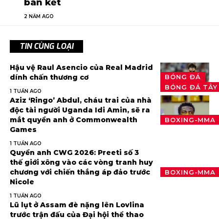
bán kết
2 NĂM AGO
TIN CÙNG LOẠI
Hậu vệ Raul Asencio của Real Madrid
BÓNG ĐÁ
dính chấn thương cơ
BÓNG ĐÁ TÂY
1 TUẦN AGO
Aziz ‘Ringo’ Abdul, cháu trai của nhà
độc tài người Uganda Idi Amin, sẽ ra
mắt quyền anh ở Commonwealth
BOXING-MMA
Games
1 TUẦN AGO
Quyền anh CWG 2026: Preeti số 3
thế giới xông vào các vòng tranh huy
chương với chiến thắng áp đảo trước
BOXING-MMA
Nicole
1 TUẦN AGO
Lũ lụt ở Assam đè nặng lên Lovlina
trước trận đấu của Đại hội thể thao