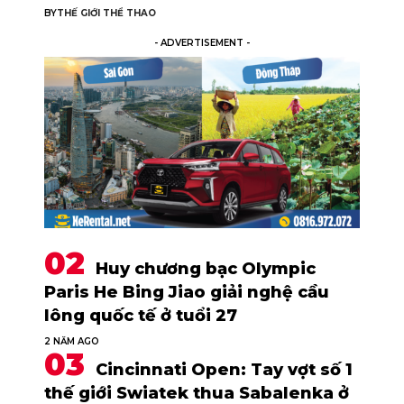
BY
THẾ GIỚI THỂ THAO
- ADVERTISEMENT -
Huy chương bạc Olympic
Paris He Bing Jiao giải nghệ cầu
lông quốc tế ở tuổi 27
2 NĂM AGO
Cincinnati Open: Tay vợt số 1
thế giới Swiatek thua Sabalenka ở