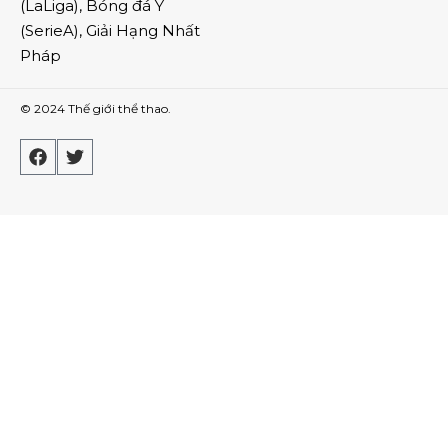
(
LaLiga
),
Bóng đá Ý
(
SerieA
),
Giải Hạng Nhất
Pháp
© 2024
Thế giới thể thao
.