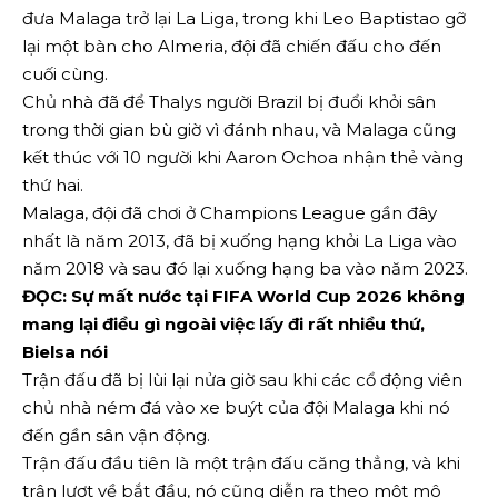
đưa Malaga trở lại La Liga, trong khi Leo Baptistao gỡ
lại một bàn cho Almeria, đội đã chiến đấu cho đến
cuối cùng.
Chủ nhà đã để Thalys người Brazil bị đuổi khỏi sân
trong thời gian bù giờ vì đánh nhau, và Malaga cũng
kết thúc với 10 người khi Aaron Ochoa nhận thẻ vàng
thứ hai.
Malaga, đội đã chơi ở Champions League gần đây
nhất là năm 2013, đã bị xuống hạng khỏi La Liga vào
năm 2018 và sau đó lại xuống hạng ba vào năm 2023.
ĐỌC: Sự mất nước tại FIFA World Cup 2026 không
mang lại điều gì ngoài việc lấy đi rất nhiều thứ,
Bielsa nói
Trận đấu đã bị lùi lại nửa giờ sau khi các cổ động viên
chủ nhà ném đá vào xe buýt của đội Malaga khi nó
đến gần sân vận động.
Trận đấu đầu tiên là một trận đấu căng thẳng, và khi
trận lượt về bắt đầu, nó cũng diễn ra theo một mô