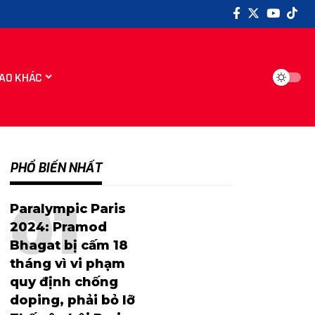
AO KHÁC
PHỔ BIẾN NHẤT
Paralympic Paris
2024: Pramod
Bhagat bị cấm 18
tháng vì vi phạm
quy định chống
doping, phải bỏ lỡ