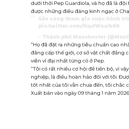
dưới thời Pep ‌Guardiola, và họ đã là độ
được những điều đáng kinh ngạc ở Cha
Sẵn sàng tham gia cuộc hành trì
pic.twitter.com/HqdWaalk66
– Thành phố Manchester (@ManC
“Họ đã đặt ra những tiêu chuẩn cao nhấ
đẳng cấp thế giới, cơ sở vật chất đẳng
viên vĩ đại nhất từng có ở Pep.
“Tôi có rất nhiều cơ hội để tiến bộ, vì v
nghiệp, ​là điều hoàn hảo đối với tôi. Đ
tốt nhất của tôi vẫn chưa đến, tôi chắc 
Xuất bản vào ngày 09 tháng 1 năm 202