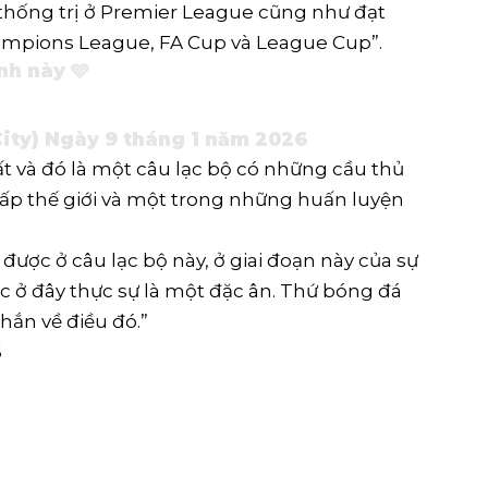
i thống trị ở ‍Premier League cũng như đạt
mpions League, FA Cup‍ và League Cup”.
nh này 🩵
ity)
Ngày 9 tháng 1 năm 2026
t và đó là một câu lạc bộ có những cầu thủ
 cấp thế giới và một trong những huấn luyện
ậy được ở câu lạc bộ này, ở giai đoạn này của sự
ược ở đây thực sự là một đặc ân. Thứ bóng đá
chắn về điều đó.”
6