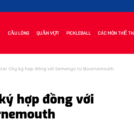
CẦU LÔNG
QUẦN VỢT
PICKLEBALL
CÁC MÔN THỂ TH
er City ký hợp đồng với Semenyo từ Bournemouth
ký hợp đồng với
rnemouth