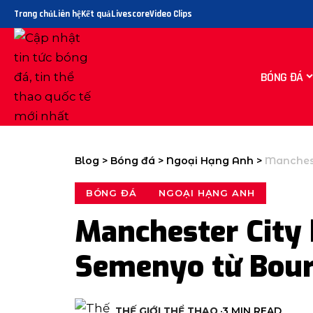
Trang chủ
Liên hệ
Kết quả
Livescore
Video Clips
BÓNG ĐÁ
Blog
>
Bóng đá
>
Ngoại Hạng Anh
>
Manchest
BÓNG ĐÁ
NGOẠI HẠNG ANH
Manchester City 
Semenyo từ Bou
THẾ GIỚI THỂ THAO
3 MIN READ