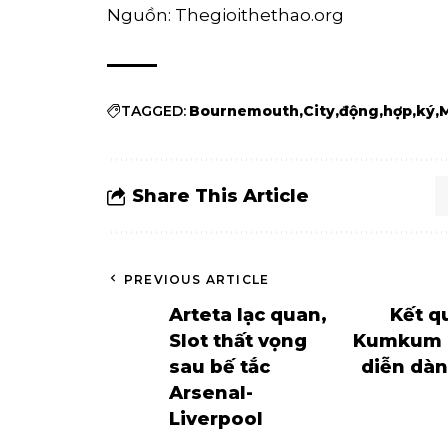
Nguồn: Thegioithethao.org
TAGGED:
Bournemouth
City
động
hợp
ký
Share This Article
PREVIOUS ARTICLE
Arteta lạc quan,
Kết q
Slot thất vọng
Kumkum gi
sau bế tắc
diễn dàn
Arsenal-
Liverpool