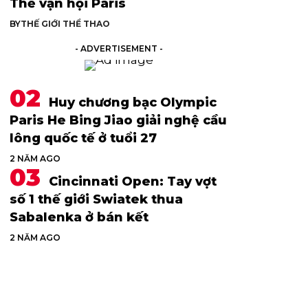
Thế vận hội Paris
BY
THẾ GIỚI THỂ THAO
- ADVERTISEMENT -
Huy chương bạc Olympic
Paris He Bing Jiao giải nghệ cầu
lông quốc tế ở tuổi 27
2 NĂM AGO
Cincinnati Open: Tay vợt
số 1 thế giới Swiatek thua
Sabalenka ở bán kết
2 NĂM AGO