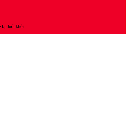
 bị đuổi khỏi