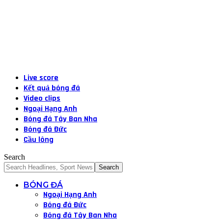
Live score
Kết quả bóng đá
Video clips
Ngoại Hạng Anh
Bóng đá Tây Ban Nha
Bóng đá Đức
Cầu lông
Search
BÓNG ĐÁ
Ngoại Hạng Anh
Bóng đá Đức
Bóng đá Tây Ban Nha