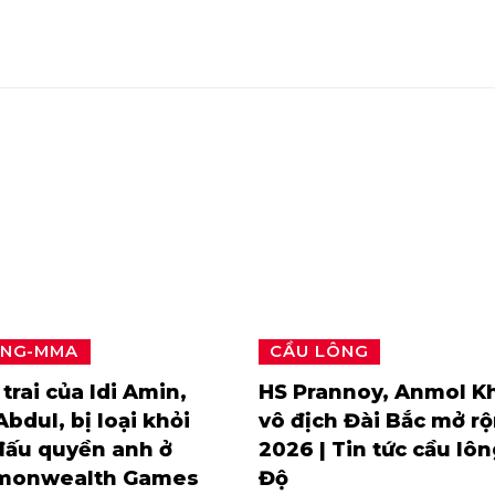
ING-MMA
CẦU LÔNG
trai của Idi Amin,
HS Prannoy, Anmol K
Abdul, bị loại khỏi
vô địch Đài Bắc mở r
đấu quyền anh ở
2026 | Tin tức cầu lô
onwealth Games
Độ