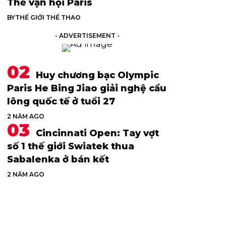
Thế vận hội Paris
BY
THẾ GIỚI THỂ THAO
- ADVERTISEMENT -
Huy chương bạc Olympic
Paris He Bing Jiao giải nghệ cầu
lông quốc tế ở tuổi 27
2 NĂM AGO
Cincinnati Open: Tay vợt
số 1 thế giới Swiatek thua
Sabalenka ở bán kết
2 NĂM AGO