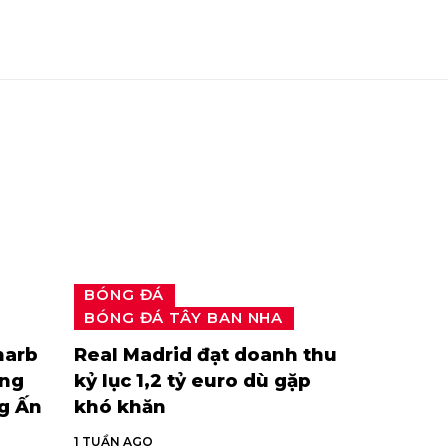
BÓNG ĐÁ
BÓNG ĐÁ TÂY BAN NHA
harb
Real Madrid đạt doanh thu
ộng
kỷ lục 1,2 tỷ euro dù gặp
ng Ấn
khó khăn
1 TUẦN AGO