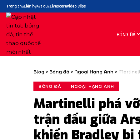
Trang chủ
Liên hệ
Kết quả
Livescore
Video Clips
BÓNG ĐÁ
Blog
>
Bóng đá
>
Ngoại Hạng Anh
>
Martinelli ph
BÓNG ĐÁ
NGOẠI HẠNG ANH
Martinelli phá v
trận đấu giữa Ar
khiến Bradley bị