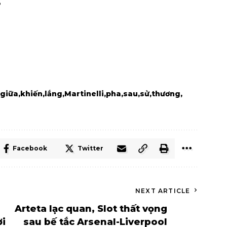
6
giữa
khiến
lắng
Martinelli
pha
sau
sử
thương
Facebook
Twitter
NEXT ARTICLE
Arteta lạc quan, Slot thất vọng
ời
sau bế tắc Arsenal-Liverpool