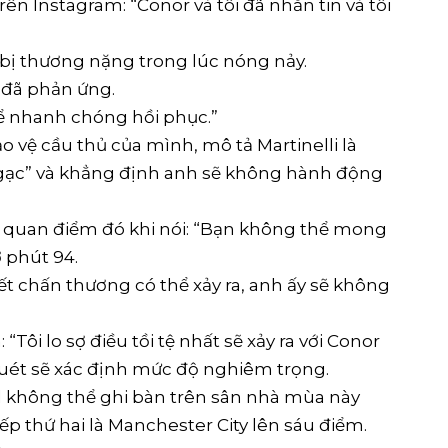
trên Instagram: “Conor và tôi đã nhắn tin và tôi
 bị thương nặng trong lúc nóng nảy.
ì đã phản ứng.
ể nhanh chóng hồi phục.”
o vệ cầu thủ của mình, mô tả Martinelli là
ngạc” và khẳng định anh sẽ không hành động
ại quan điểm đó khi nói: “Bạn không thể mong
ở phút 94.
ết chấn thương có thể xảy ra, anh ấy sẽ không
“Tôi lo sợ điều tồi tệ nhất sẽ xảy ra với Conor
 quét sẽ xác định mức độ nghiêm trọng.
l không thể ghi bàn trên sân nhà mùa này
p thứ hai là Manchester City lên sáu điểm.