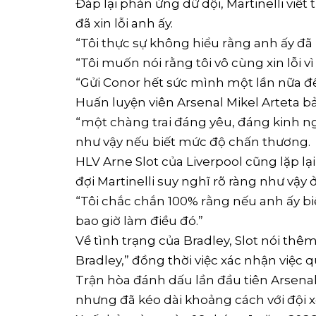
Đáp lại phản ứng dữ dội, Martinelli viết 
đã xin lỗi anh ấy.
“Tôi thực sự không hiểu rằng anh ấy đã
“Tôi muốn nói rằng tôi vô cùng xin lỗi v
“Gửi Conor hết sức mình một lần nữa đ
Huấn luyện viên Arsenal Mikel Arteta bả
“một chàng trai đáng yêu, đáng kinh 
như vậy nếu biết mức độ chấn thương.
HLV Arne Slot của Liverpool cũng lặp l
đợi Martinelli suy nghĩ rõ ràng như vậy 
“Tôi chắc chắn 100% rằng nếu anh ấy bi
bao giờ làm điều đó.”
Về tình trạng của Bradley, Slot nói thêm: 
Bradley,” đồng thời việc xác nhận việc
Trận hòa đánh dấu lần đầu tiên Arsena
nhưng đã kéo dài khoảng cách với đội xế