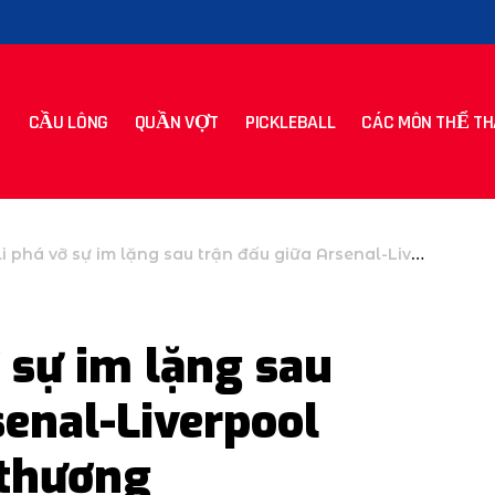
CẦU LÔNG
QUẦN VỢT
PICKLEBALL
CÁC MÔN THỂ TH
á vỡ sự im lặng sau trận đấu giữa Arsenal-Liverpool khiến Bradley bị thương
ỡ sự im lặng sau
senal-Liverpool
 thương