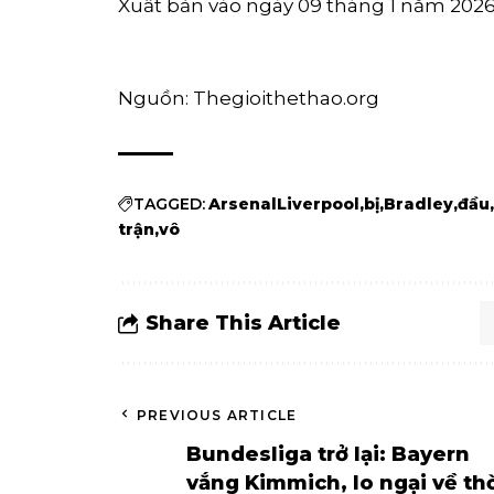
Xuất bản vào ngày 09 tháng 1 năm 202
Nguồn: Thegioithethao.org
TAGGED:
ArsenalLiverpool
bị
Bradley
đầu
trận
vô
Share This Article
PREVIOUS ARTICLE
Bundesliga trở lại: Bayern
vắng Kimmich, lo ngại về th