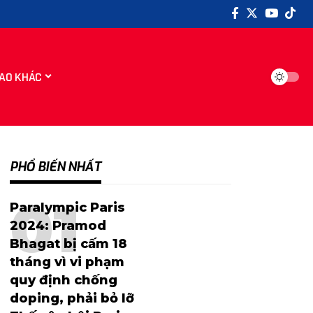
AO KHÁC
PHỔ BIẾN NHẤT
Paralympic Paris
2024: Pramod
Bhagat bị cấm 18
tháng vì vi phạm
quy định chống
doping, phải bỏ lỡ