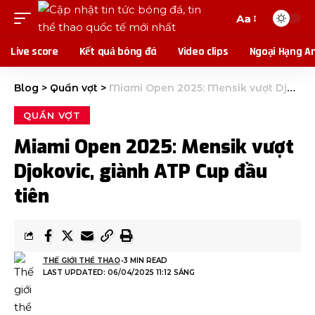
Aa
Live score
Kết quả bóng đá
Video clips
Ngoại Hạng A
Blog
>
Quần vợt
>
Miami Open 2025: Mensik vượt Djokovic, giành ATP Cup đầu tiên
QUẦN VỢT
Miami Open 2025: Mensik vượt
Djokovic, giành ATP Cup đầu
tiên
THẾ GIỚI THỂ THAO
3 MIN READ
LAST UPDATED: 06/04/2025 11:12 SÁNG