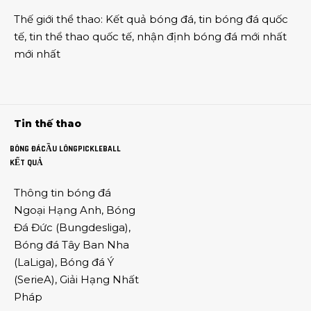
Thế giới thể thao
:
Kết quả bóng đá
,
tin bóng đá quốc
tế
,
tin thể thao
quốc tế,
nhận định bóng đá
mới nhất
mới nhất
Tin thế thao
BÓNG ĐÁ
CẦU LÔNG
PICKLEBALL
KẾT QUẢ
Thông tin
bóng đá
Ngoại Hạng Anh
,
Bóng
Đá Đức
(
Bungdesliga
),
Bóng đá Tây Ban Nha
(
LaLiga
),
Bóng đá Ý
(
SerieA
),
Giải Hạng Nhất
Pháp