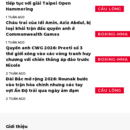
tiếp tục với giải Taipei Open
Hammering
CẦU LÔNG
1 TUẦN AGO
Cháu trai của Idi Amin, Aziz Abdul, bị
loại khỏi trận đấu quyền anh ở
Commonwealth Games
BOXING-MMA
1 TUẦN AGO
Quyền anh CWG 2026: Preeti số 3
thế giới xông vào các vòng tranh huy
chương với chiến thắng áp đảo trước
BOXING-MMA
Nicole
2 TUẦN AGO
Đài Bắc mở rộng 2026: Rounak bước
vào trận hòa chính nhưng các tay
vợt Ấn Độ trải qua ngày ảm đạm
CẦU LÔNG
2 TUẦN AGO
Giới thiệu