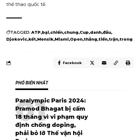
thể thao quốc tế.
TAGGED:
ATP
bại
chiến
chung
Cup
danh
đầu
Djokovic
kết
Mensik
Miami
Open
thắng
tiến
trận
trong
Facebook
PHỔ BIẾN NHẤT
Paralympic Paris 2024:
Pramod Bhagat bị cấm
18 tháng vì vi phạm quy
định chống doping,
phải bỏ lỡ Thế vận hội