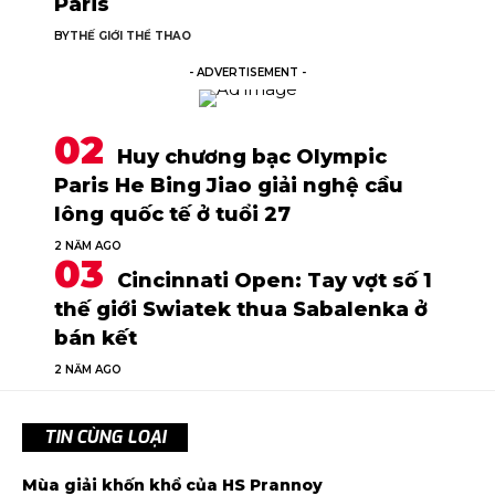
Paris
BY
THẾ GIỚI THỂ THAO
- ADVERTISEMENT -
Huy chương bạc Olympic
Paris He Bing Jiao giải nghệ cầu
lông quốc tế ở tuổi 27
2 NĂM AGO
Cincinnati Open: Tay vợt số 1
thế giới Swiatek thua Sabalenka ở
bán kết
2 NĂM AGO
TIN CÙNG LOẠI
Mùa giải khốn khổ của HS Prannoy