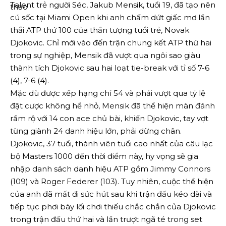
Talent trẻ người Séc, Jakub Mensik, tuổi 19, đã tạo nên
cú sốc tại Miami Open khi anh chấm dứt giấc mơ lần
thắi ATP thứ 100 của thần tượng tuổi trẻ, Novak
Djokovic. Chỉ mới vào đến trận chung kết ATP thứ hai
trong sự nghiệp, Mensik đã vượt qua ngôi sao giàu
thành tích Djokovic sau hai loạt tie-break với tỉ số 7-6
(4), 7-6 (4).
Mặc dù được xếp hạng chỉ 54 và phải vượt qua tỷ lệ
đặt cược không hề nhỏ, Mensik đã thể hiện màn đánh
rầm rộ với 14 con ace chủ bài, khiến Djokovic, tay vợt
từng giành 24 danh hiệu lớn, phải dừng chân.
Djokovic, 37 tuổi, thành viên tuổi cao nhất của câu lạc
bộ Masters 1000 đến thời điểm này, hy vọng sẽ gia
nhập danh sách danh hiệu ATP gồm Jimmy Connors
(109) và Roger Federer (103). Tuy nhiên, cuộc thể hiện
của anh đã mất đi sức hút sau khi trận đấu kéo dài và
tiếp tục phơi bày lối chơi thiếu chắc chắn của Djokovic
trong trận đấu thứ hai và lần trượt ngã té trong set