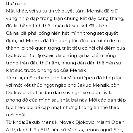
thứ năm.
Mặt khác, với sự tự tin và quyết tâm, Mensik đã giữ
vững nhịp đập trong trận chung kết đầy căng thẳng,
đổi lại bằng tình thế thuận lợi sau set đầu tiên.
Cả hai đã phải cống hiến hết mình trong set quyết
định, nơi Mensik đã tận dụng tốc độ của mình để trở
thành lợi thế quan trọng, triệt tiêu cơ hội chỉ điểm của
Djokovic. Dù Djokovic đã chống lại hai điểm hỏng
trong trận đầu thứ năm, nhưng dần dần thể hiện sự
kiệt sức trước phong độ của Mensik.
Tóm lại, cuộc chạm trán tại Miami Open đã khép lại
với một kết thúc ngọt ngào cho Jakub Mensik, còn
Djokovic sẽ phải đau đầu suy nghĩ về cách lấy lại
phong độ của mình sau thất bại này. Mời các bạn tiếp
tục theo dõi để cập nhật những thông tin thể thao
mới nhất.
Từ khóa: Jakub Mensik, Novak Djokovic, Miami Open,
ATP, danh hiệu ATP, tiểu sử Mensik, tennis người Séc,