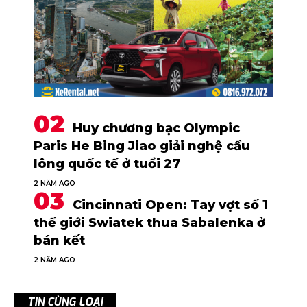
Huy chương bạc Olympic
Paris He Bing Jiao giải nghệ cầu
lông quốc tế ở tuổi 27
2 NĂM AGO
Cincinnati Open: Tay vợt số 1
thế giới Swiatek thua Sabalenka ở
bán kết
2 NĂM AGO
TIN CÙNG LOẠI