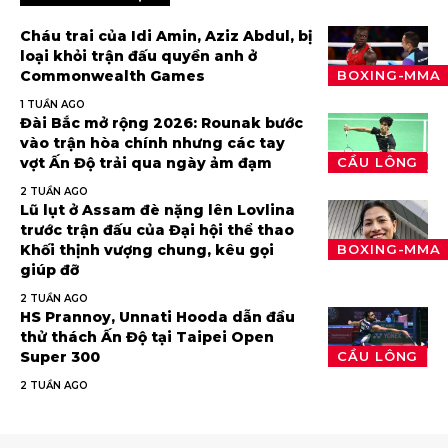
Cháu trai của Idi Amin, Aziz Abdul, bị
loại khỏi trận đấu quyền anh ở
Commonwealth Games
BOXING-MMA
1 TUẦN AGO
Đài Bắc mở rộng 2026: Rounak bước
vào trận hòa chính nhưng các tay
vợt Ấn Độ trải qua ngày ảm đạm
CẦU LÔNG
2 TUẦN AGO
Lũ lụt ở Assam đè nặng lên Lovlina
trước trận đấu của Đại hội thể thao
Khối thịnh vượng chung, kêu gọi
BOXING-MMA
giúp đỡ
2 TUẦN AGO
HS Prannoy, Unnati Hooda dẫn đầu
thử thách Ấn Độ tại Taipei Open
Super 300
CẦU LÔNG
2 TUẦN AGO