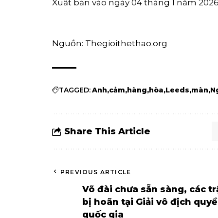
Xuất bản vào ngày 04 tháng 1 năm 202
Nguồn: Thegioithethao.org
TAGGED:
Anh
cảm
hàng
hòa
Leeds
màn
N
Share This Article
PREVIOUS ARTICLE
Võ đài chưa sẵn sàng, các t
bị hoãn tại Giải vô địch quy
quốc gia