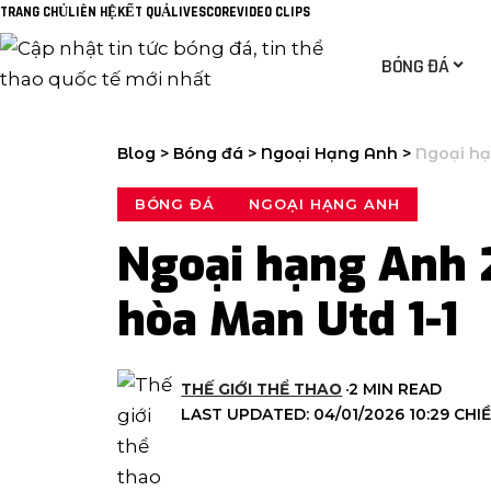
TRANG CHỦ
LIÊN HỆ
KẾT QUẢ
LIVESCORE
VIDEO CLIPS
BÓNG ĐÁ
Blog
>
Bóng đá
>
Ngoại Hạng Anh
>
Ngoại hạ
BÓNG ĐÁ
NGOẠI HẠNG ANH
Ngoại hạng Anh 
hòa Man Utd 1-1
THẾ GIỚI THỂ THAO
2 MIN READ
LAST UPDATED: 04/01/2026 10:29 CHI