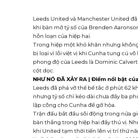
Leeds United và Manchester United đã 
khi bàn mở tỷ số của Brenden Aaronso
hỗn loạn của hiệp hai.
Trong hiệp một khó khăn nhưng không
bị loại vì lỗi việt vị khi Cunha tung cú vô
phong độ của Leeds là Dominic ⁠Calver
cột dọc.
NHƯ NÓ ĐÃ XẢY RA | Điểm nổi bật củ
Leeds đã phá vỡ thế bế tắc ở phút 62 kh
nhưng tỷ số chỉ kéo dài chưa đầy ‍ba ph
lập công cho Cunha để gỡ hòa.
Trận đấu bắt đầu sôi động trong nửa giờ
bàn thắng trong hiệp hai đầy thú vị. N
khi United tạm thời tiến lên vị trí thứ 