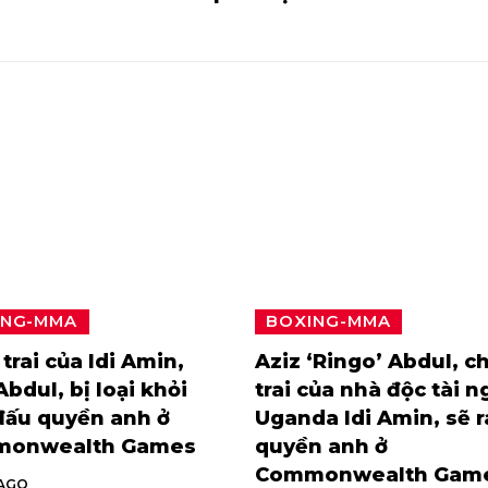
ING-MMA
BOXING-MMA
trai của Idi Amin,
Aziz ‘Ringo’ Abdul, c
Abdul, bị loại khỏi
trai của nhà độc tài n
đấu quyền anh ở
Uganda Idi Amin, sẽ 
onwealth Games
quyền anh ở
Commonwealth Gam
 AGO