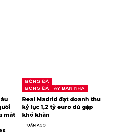
BÓNG ĐÁ
BÓNG ĐÁ TÂY BAN NHA
háu
Real Madrid đạt doanh thu
gười
kỷ lục 1,2 tỷ euro dù gặp
ra mắt
khó khăn
1 TUẦN AGO
es