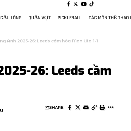
CẦU LÔNG
QUẦN VỢT
PICKLEBALL
CÁC MÔN THỂ THAO
ng Anh 2025-26: Leeds cầm hòa Man Utd 1-1
2025-26: Leeds cầm
SHARE
ỀU