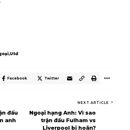
6
goại
Utd
Facebook
Twitter
NEXT ARTICLE
rận đấu
Ngoại hạng Anh: Vì sao
ền anh
trận đấu Fulham vs
Liverpool bị hoãn?