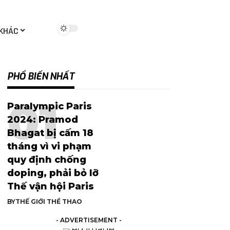
 KHÁC
PHỔ BIẾN NHẤT
Paralympic Paris
2024: Pramod
Bhagat bị cấm 18
tháng vì vi phạm
quy định chống
doping, phải bỏ lỡ
Thế vận hội Paris
BY
THẾ GIỚI THỂ THAO
- ADVERTISEMENT -