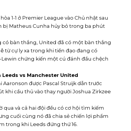
hòa 1-1 ở Premier League vào Chủ nhật sau
n bị Matheus Cunha hủy bỏ trong ba phút
 có bàn thắng, United đã có một bàn thắng
 lê từ cự ly xa trong khi tiền đạo đang có
t-Lewin chứng kiến ​​một cú đánh đầu chệch
a Leeds vs Manchester United
i Aaronson được ‍Pascal Struijk dẫn trước
út khi cầu thủ vào thay người Joshua Zirkzee
 qua và cả hai đội đều có cơ hội tìm kiếm
hưng cuối cùng nó đã chia sẻ chiến lợi phẩm
năm trong khi Leeds đứng thứ 16.