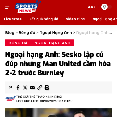
Aa
Live score
Kết quả bóng đá
Video clips
Ngoại Hạng A
Blog
>
Bóng đá
>
Ngoại Hạng Anh
>
Ngoại hạng Anh: Sesko lập cú đúp nhưng Man United cầm hòa 2-2 trước Burnley
BÓNG ĐÁ
NGOẠI HẠNG ANH
Ngoại hạng Anh: Sesko lập cú
đúp nhưng Man United cầm hòa
2-2 trước Burnley
THẾ GIỚI THỂ THAO
4 MIN READ
LAST UPDATED: 08/01/2026 1:03 CHIỀU