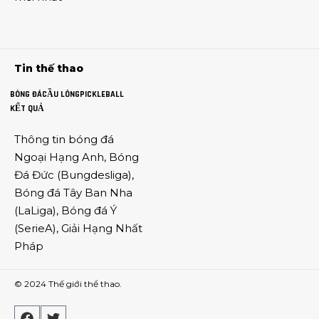
Tin thế thao
BÓNG ĐÁ
CẦU LÔNG
PICKLEBALL
KẾT QUẢ
Thông tin
bóng đá
Ngoại Hạng Anh
,
Bóng
Đá Đức
(
Bungdesliga
),
Bóng đá Tây Ban Nha
(
LaLiga
),
Bóng đá Ý
(
SerieA
),
Giải Hạng Nhất
Pháp
© 2024
Thế giới thể thao
.