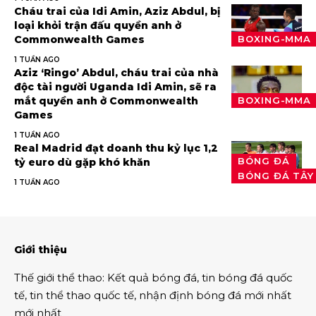
Cháu trai của Idi Amin, Aziz Abdul, bị
loại khỏi trận đấu quyền anh ở
Commonwealth Games
BOXING-MMA
1 TUẦN AGO
Aziz ‘Ringo’ Abdul, cháu trai của nhà
độc tài người Uganda Idi Amin, sẽ ra
mắt quyền anh ở Commonwealth
BOXING-MMA
Games
1 TUẦN AGO
Real Madrid đạt doanh thu kỷ lục 1,2
BÓNG ĐÁ
tỷ euro dù gặp khó khăn
BÓNG ĐÁ TÂY
1 TUẦN AGO
Giới thiệu
Thế giới thể thao
:
Kết quả bóng đá
,
tin bóng đá quốc
tế
,
tin thể thao
quốc tế,
nhận định bóng đá
mới nhất
mới nhất