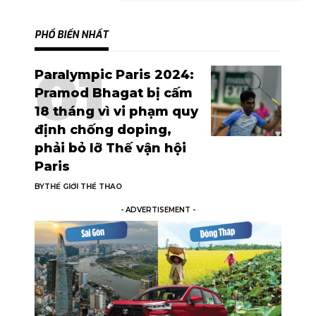
PHỔ BIẾN NHẤT
Paralympic Paris 2024:
Pramod Bhagat bị cấm
18 tháng vì vi phạm quy
định chống doping,
phải bỏ lỡ Thế vận hội
Paris
BY
THẾ GIỚI THỂ THAO
- ADVERTISEMENT -