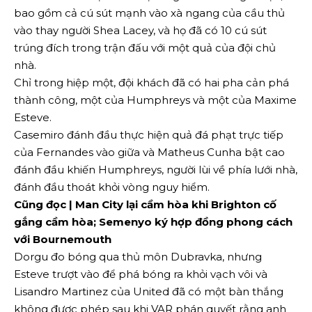
bao gồm cả cú sút mạnh vào xà ngang của cầu thủ
vào thay người Shea Lacey, và họ đã có 10 cú sút
trúng đích trong trận đấu với một quả của đội chủ
nhà.
Chỉ trong hiệp một, đội khách đã có hai pha cản phá
thành công, một của Humphreys và một của Maxime
Esteve.
Casemiro đánh đầu thực hiện quả đá phạt trực tiếp
của Fernandes vào giữa và Matheus ⁠Cunha bật cao
đánh đầu khiến Humphreys, người lùi về phía lưới nhà,
đánh đầu thoát khỏi vòng nguy hiểm.
Cũng đọc | Man City lại cầm hòa khi Brighton cố
gắng cầm hòa; Semenyo ký hợp đồng phong cách
với Bournemouth
Dorgu ​đo bóng qua thủ môn Dubravka, nhưng
Esteve trượt vào để phá bóng ra khỏi vạch vôi và
Lisandro Martinez của United đã có một bàn thắng
không được phép sau khi VAR phán quyết rằng anh