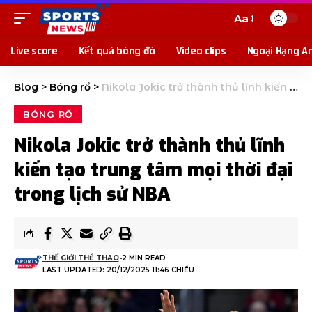
Aa
Live score
Kết quả bóng đá
Video clips
Ngoại Hạng A
Blog
>
Bóng rổ
>
Nikola Jokic trở thành thủ lĩnh kiến ​​tạo trung tâm mọi thời đại trong lịch sử NBA
BÓNG RỔ
Nikola Jokic trở thành thủ lĩnh
kiến ​​tạo trung tâm mọi thời đại
trong lịch sử NBA
THẾ GIỚI THỂ THAO
2 MIN READ
LAST UPDATED: 20/12/2025 11:46 CHIỀU