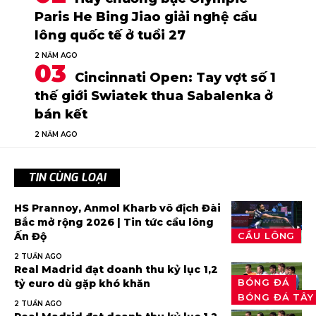
Paris He Bing Jiao giải nghệ cầu
lông quốc tế ở tuổi 27
2 NĂM AGO
Cincinnati Open: Tay vợt số 1
thế giới Swiatek thua Sabalenka ở
bán kết
2 NĂM AGO
TIN CÙNG LOẠI
HS Prannoy, Anmol Kharb vô địch Đài
Bắc mở rộng 2026 | Tin tức cầu lông
Ấn Độ
CẦU LÔNG
2 TUẦN AGO
Real Madrid đạt doanh thu kỷ lục 1,2
BÓNG ĐÁ
tỷ euro dù gặp khó khăn
BÓNG ĐÁ TÂY
2 TUẦN AGO