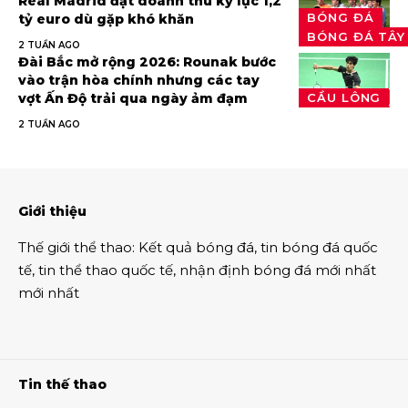
Real Madrid đạt doanh thu kỷ lục 1,2
BÓNG ĐÁ
tỷ euro dù gặp khó khăn
BÓNG ĐÁ TÂY
2 TUẦN AGO
Đài Bắc mở rộng 2026: Rounak bước
vào trận hòa chính nhưng các tay
vợt Ấn Độ trải qua ngày ảm đạm
CẦU LÔNG
2 TUẦN AGO
Giới thiệu
Thế giới thể thao
:
Kết quả bóng đá
,
tin bóng đá quốc
tế
,
tin thể thao
quốc tế,
nhận định bóng đá
mới nhất
mới nhất
Tin thế thao