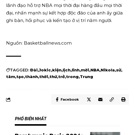
lãnh đạo hỗ trợ NBA mọi thời đại hàng đầu mọi thời
đại, nhấn mạnh sự kết hợp độc đáo của anh ấy giữa
ghi bàn, hồi phục và kiến ​​​​tạo ở vị trí năm người.
Nguồn: Basketballnews.com
TAGGED:
Đài
Jokic
kiện
lịch
lĩnh
mời
NBA
Nikola
sử
tâm
tạo
thành
thời
thứ
trở
trong
Trung
Facebook
PHỔ BIẾN NHẤT