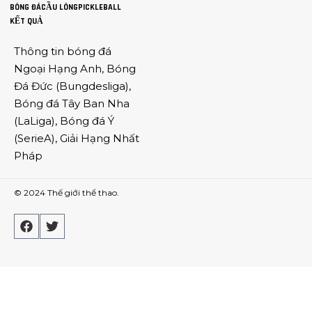
BÓNG ĐÁ
CẦU LÔNG
PICKLEBALL
KẾT QUẢ
Thông tin
bóng đá
Ngoại Hạng Anh
,
Bóng
Đá Đức
(
Bungdesliga
),
Bóng đá Tây Ban Nha
(
LaLiga
),
Bóng đá Ý
(
SerieA
),
Giải Hạng Nhất
Pháp
© 2024
Thế giới thể thao
.