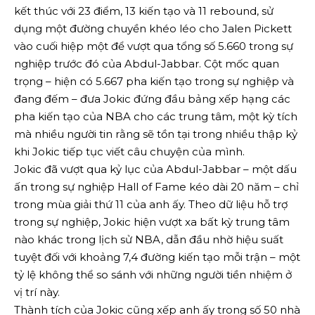
kết thúc với 23 điểm, 13 kiến ​​​​tạo và 11 rebound, sử
dụng một đường chuyền khéo léo cho Jalen Pickett
vào cuối hiệp một để vượt qua tổng số 5.660 trong sự
nghiệp trước đó của Abdul-Jabbar. Cột mốc quan
trọng – hiện có 5.667 pha kiến ​​​​tạo trong sự nghiệp và
đang đếm – đưa Jokic đứng đầu bảng xếp hạng các
pha kiến ​​​​tạo của NBA cho các trung tâm, một kỳ tích
mà nhiều người tin rằng sẽ tồn tại trong nhiều thập kỷ
khi Jokic tiếp tục viết câu chuyện của mình.
Jokic đã vượt qua kỷ lục của Abdul-Jabbar – một dấu
ấn trong sự nghiệp Hall of Fame kéo dài 20 năm – chỉ
trong mùa giải thứ 11 của anh ấy.
Theo dữ liệu hỗ trợ
trong sự nghiệp, Jokic hiện vượt xa bất kỳ trung tâm
nào khác trong lịch sử NBA, dẫn đầu nhờ hiệu suất
tuyệt đối với khoảng 7,4 đường kiến ​​​​tạo mỗi trận – một
tỷ lệ không thể so sánh với những người tiền nhiệm ở
vị trí này.
Thành tích của Jokic cũng xếp anh ấy trong số 50 nhà