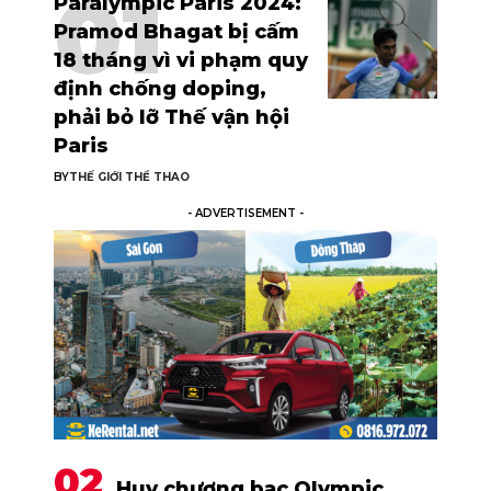
Paralympic Paris 2024:
Pramod Bhagat bị cấm
18 tháng vì vi phạm quy
định chống doping,
phải bỏ lỡ Thế vận hội
Paris
BY
THẾ GIỚI THỂ THAO
- ADVERTISEMENT -
Huy chương bạc Olympic