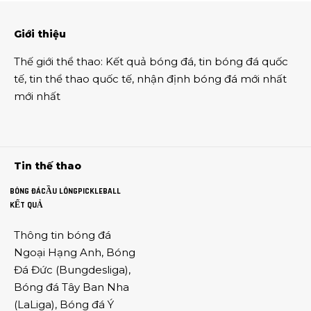
Giới thiệu
Thế giới thể thao
:
Kết quả bóng đá
,
tin bóng đá quốc
tế
,
tin thể thao
quốc tế,
nhận định bóng đá
mới nhất
mới nhất
Tin thế thao
BÓNG ĐÁ
CẦU LÔNG
PICKLEBALL
KẾT QUẢ
Thông tin
bóng đá
Ngoại Hạng Anh
,
Bóng
Đá Đức
(
Bungdesliga
),
Bóng đá Tây Ban Nha
(
LaLiga
),
Bóng đá Ý