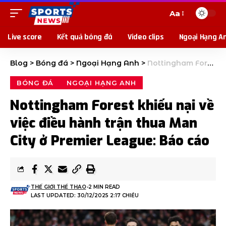
Aa
Live score
Kết quả bóng đá
Video clips
Ngoại Hạng A
Blog
>
Bóng đá
>
Ngoại Hạng Anh
>
Nottingham Forest khiếu nại về việc điều hành trận thua Man City ở Premier League: Báo cáo
BÓNG ĐÁ
NGOẠI HẠNG ANH
Nottingham Forest khiếu nại về
việc điều hành trận thua Man
City ở Premier League: Báo cáo
THẾ GIỚI THỂ THAO
2 MIN READ
LAST UPDATED: 30/12/2025 2:17 CHIỀU