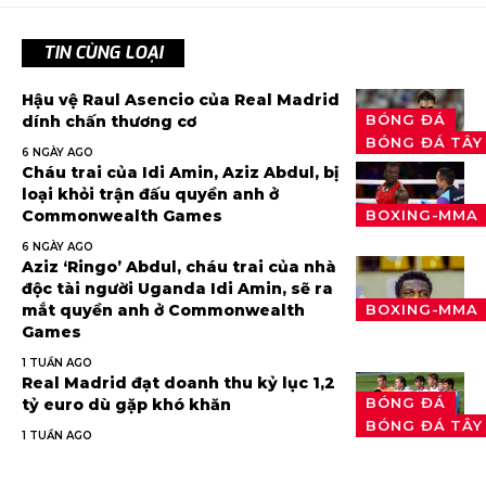
TIN CÙNG LOẠI
Hậu vệ Raul Asencio của Real Madrid
BÓNG ĐÁ
dính chấn thương cơ
BÓNG ĐÁ TÂY
6 NGÀY AGO
Cháu trai của Idi Amin, Aziz Abdul, bị
loại khỏi trận đấu quyền anh ở
Commonwealth Games
BOXING-MMA
6 NGÀY AGO
Aziz ‘Ringo’ Abdul, cháu trai của nhà
độc tài người Uganda Idi Amin, sẽ ra
mắt quyền anh ở Commonwealth
BOXING-MMA
Games
1 TUẦN AGO
Real Madrid đạt doanh thu kỷ lục 1,2
BÓNG ĐÁ
tỷ euro dù gặp khó khăn
BÓNG ĐÁ TÂY
1 TUẦN AGO