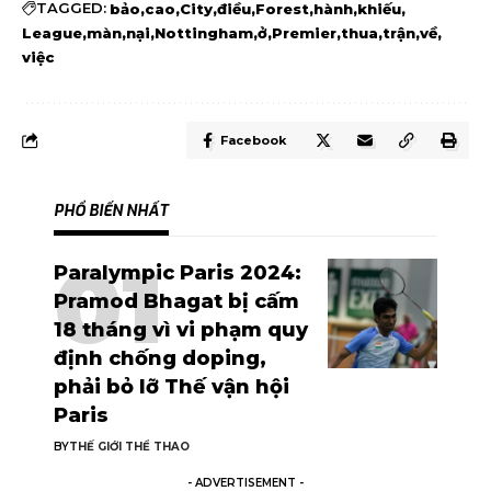
TAGGED:
bảo
cao
City
điều
Forest
hành
khiếu
League
màn
nại
Nottingham
ở
Premier
thua
trận
về
việc
Facebook
PHỔ BIẾN NHẤT
Paralympic Paris 2024:
Pramod Bhagat bị cấm
18 tháng vì vi phạm quy
định chống doping,
phải bỏ lỡ Thế vận hội
Paris
BY
THẾ GIỚI THỂ THAO
- ADVERTISEMENT -