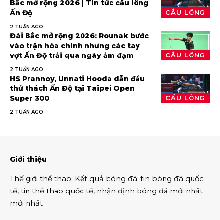
Bắc mở rộng 2026 | Tin tức cầu lông
Ấn Độ
CẦU LÔNG
2 TUẦN AGO
Đài Bắc mở rộng 2026: Rounak bước
vào trận hòa chính nhưng các tay
vợt Ấn Độ trải qua ngày ảm đạm
CẦU LÔNG
2 TUẦN AGO
HS Prannoy, Unnati Hooda dẫn đầu
thử thách Ấn Độ tại Taipei Open
Super 300
CẦU LÔNG
2 TUẦN AGO
Giới thiệu
Thế giới thể thao
:
Kết quả bóng đá
,
tin bóng đá quốc
tế
,
tin thể thao
quốc tế,
nhận định bóng đá
mới nhất
mới nhất