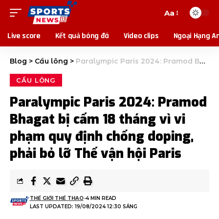
Aa
Live score
Kết quả bóng đá
Video clips
Ngoại Hạng A
Blog
>
Cầu lông
>
Paralympic Paris 2024: Pramod Bhagat bị cấm 18 tháng vì vi phạm quy định chống doping, phải bỏ lỡ Thế vận hội Paris
CẦU LÔNG
Paralympic Paris 2024: Pramod
Bhagat bị cấm 18 tháng vì vi
phạm quy định chống doping,
phải bỏ lỡ Thế vận hội Paris
THẾ GIỚI THỂ THAO
4 MIN READ
LAST UPDATED: 19/08/2024 12:30 SÁNG