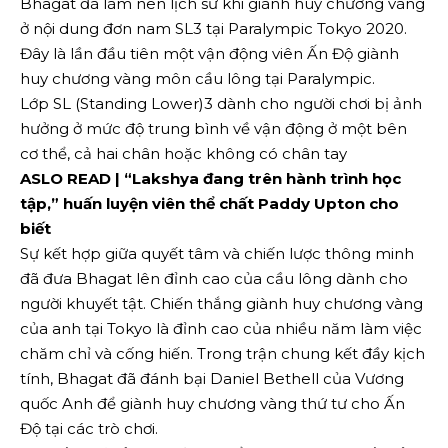
Bhagat đã làm nên lịch sử khi giành huy chương vàng
ở nội dung đơn nam SL3 tại Paralympic Tokyo 2020.
Đây là lần đầu tiên một vận động viên Ấn Độ giành
huy chương vàng môn cầu lông tại Paralympic.
Lớp SL (Standing Lower)3 dành cho người chơi bị ảnh
hưởng ở mức độ trung bình về vận động ở một bên
cơ thể, cả hai chân hoặc không có chân tay
ASLO READ | “Lakshya đang trên hành trình học
tập,” huấn luyện viên thể chất Paddy Upton cho
biết
Sự kết hợp giữa quyết tâm và chiến lược thông minh
đã đưa Bhagat lên đỉnh cao của cầu lông dành cho
người khuyết tật. Chiến thắng giành huy chương vàng
của anh tại Tokyo là đỉnh cao của nhiều năm làm việc
chăm chỉ và cống hiến. Trong trận chung kết đầy kịch
tính, Bhagat đã đánh bại Daniel Bethell của Vương
quốc Anh để giành huy chương vàng thứ tư cho Ấn
Độ tại các trò chơi.