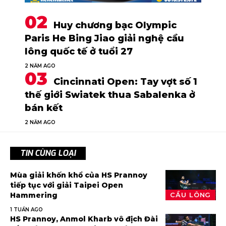
Huy chương bạc Olympic
Paris He Bing Jiao giải nghệ cầu
lông quốc tế ở tuổi 27
2 NĂM AGO
Cincinnati Open: Tay vợt số 1
thế giới Swiatek thua Sabalenka ở
bán kết
2 NĂM AGO
TIN CÙNG LOẠI
Mùa giải khốn khổ của HS Prannoy
tiếp tục với giải Taipei Open
Hammering
CẦU LÔNG
1 TUẦN AGO
HS Prannoy, Anmol Kharb vô địch Đài