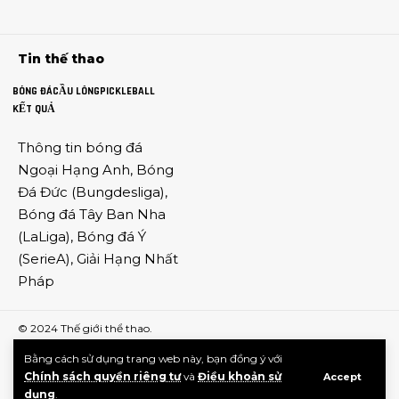
Tin thế thao
BÓNG ĐÁ
CẦU LÔNG
PICKLEBALL
KẾT QUẢ
Thông tin
bóng đá
Ngoại Hạng Anh
,
Bóng
Đá Đức
(
Bungdesliga
),
Bóng đá Tây Ban Nha
(
LaLiga
),
Bóng đá Ý
(
SerieA
),
Giải Hạng Nhất
Pháp
© 2024
Thế giới thể thao
.
Bằng cách sử dụng trang web này, bạn đồng ý với
Chính sách quyền riêng tư
và
Điều khoản sử
Accept
dụng
.