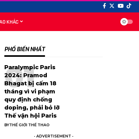
AO KHÁC
PHỔ BIẾN NHẤT
Paralympic Paris
2024: Pramod
Bhagat bị cấm 18
tháng vì vi phạm
quy định chống
doping, phải bỏ lỡ
Thế vận hội Paris
BY
THẾ GIỚI THỂ THAO
- ADVERTISEMENT -