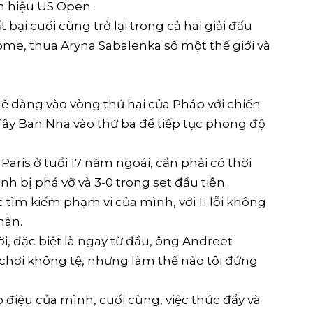
h hiệu US Open.
ại cuối cùng trở lại trong cả hai giải đấu
ome, thua Aryna Sabalenka số một thế giới và
dễ dàng vào vòng thứ hai của Pháp với chiến
 Tây Ban Nha vào thứ ba để tiếp tục phong độ
aris ở tuổi 17 năm ngoái, cần phải có thời
h bị phá vỡ và 3-0 trong set đầu tiên.
 tìm kiếm phạm vi của mình, với 11 lỗi không
màn.
vời, đặc biệt là ngay từ đầu, ông Andreet
chơi không tệ, nhưng làm thế nào tôi đứng
 điệu của mình, cuối cùng, việc thúc đẩy và