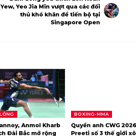
Yew, Yeo Jia Min vượt qua các đối
thủ khó khăn để tiến bộ tại
Singapore Open
 LÔNG
BOXING-MMA
rannoy, Anmol Kharb
Quyền anh CWG 2026
ch Đài Bắc mở rộng
Preeti số 3 thế giới x