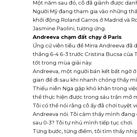
Một năm sau đó, cô đã giành được dan
Người Mỹ đang tham gia vào những thất b
khởi động Roland Garros ở Madrid và R
Jasmine Paolini, tương ứng.
Andreeva chạm đất chạy ở Paris
Ứng cử viên tiêu đề Mirra Andreeva đã 
thắng 6-4 6-3 trước Cristina Bucsa của
tốt trong mùa giải này.
Andreeva, một người bán kết bất ngờ ở P
gian để đi sau khi nhanh chóng thấy mìn
Thiếu niên Nga gặp khó khăn trong việc
thể thực hiện được trong sáu trận mở 
Tôi có thể nói rằng cô ấy đã chơi tuyệt 
Andreeva nói. Tôi cảm thấy mình đang 
sau 0-3? Tôi tự nhủ mình tiếp tục chơi.
Từng bước, từng điểm, tôi tìm thấy nhịp