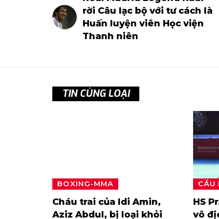
rời Câu lạc bộ với tư cách là
Huấn luyện viên Học viện
Thanh niên
TIN CÙNG LOẠI
BOXING-MMA
CẦU
Cháu trai của Idi Amin,
HS P
Aziz Abdul, bị loại khỏi
vô đị