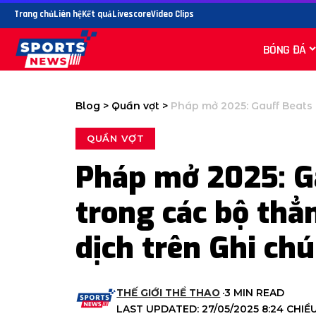
Trang chủ
Liên hệ
Kết quả
Livescore
Video Clips
BÓNG ĐÁ
Blog
>
Quần vợt
>
Pháp mở 2025: Gauff Beats Gadecki
QUẦN VỢT
Pháp mở 2025: G
trong các bộ thẳ
dịch trên Ghi chú
THẾ GIỚI THỂ THAO
3 MIN READ
LAST UPDATED: 27/05/2025 8:24 CHIỀ