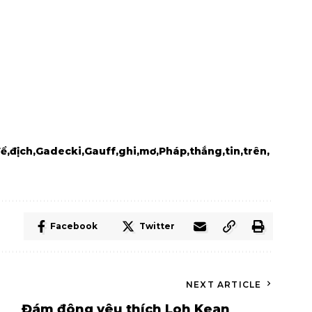
để
địch
Gadecki
Gauff
ghi
mơ
Pháp
thắng
tin
trên
Facebook
Twitter
NEXT ARTICLE
Đám đông yêu thích Loh Kean