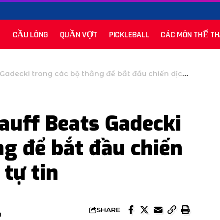
CẦU LÔNG
QUẦN VỢT
PICKLEBALL
CÁC MÔN THỂ TH
 trong các bộ thẳng để bắt đầu chiến dịch trên Ghi chú tự tin
auff Beats Gadecki
ng để bắt đầu chiến
 tự tin
SHARE
U