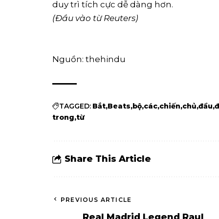
duy trì tích cực dễ dàng hơn.
(Đầu vào từ Reuters)
Nguồn: thehindu
TAGGED:
Bắt
Beats
bộ
các
chiến
chủ
đầu
trong
từ
Share This Article
PREVIOUS ARTICLE
Real Madrid Legend Raul