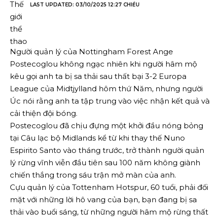
LAST UPDATED: 03/10/2025 12:27 CHIỀU
Người quản lý của Nottingham Forest Ange
Postecoglou không ngạc nhiên khi người hâm mộ
kêu gọi anh ta bị sa thải sau thất bại 3-2 Europa
League của Midtjylland hôm thứ Năm, nhưng người
Úc nói rằng anh ta tập trung vào việc nhận kết quả và
cải thiện đội bóng.
Postecoglou đã chịu đựng một khởi đầu nóng bỏng
tại Câu lạc bộ Midlands kể từ khi thay thế Nuno
Espirito Santo vào tháng trước, trở thành người quản
lý rừng vĩnh viễn đầu tiên sau 100 năm không giành
chiến thắng trong sáu trận mở màn của anh.
Cựu quản lý của Tottenham Hotspur, 60 tuổi, phải đối
mặt với những lời hô vang của bạn, bạn đang bị sa
thải vào buổi sáng, từ những người hâm mộ rừng thất