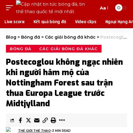
Aa
Live score
Kết quả bóng đá
Video clips
Ngoại Hạng A
Blog
>
Bóng đá
>
Các giải bóng đá khác
>
Postecoglou không ngạc nhiên khi người hâm mộ của Nottingham Forest sau trận thua Europa League trước Midtjylland
BÓNG ĐÁ
CÁC GIẢI BÓNG ĐÁ KHÁC
Postecoglou không ngạc nhiên
khi người hâm mộ của
Nottingham Forest sau trận
thua Europa League trước
Midtjylland
THẾ GIỚI THỂ THAO
3 MIN READ