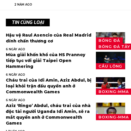
2 NĂM AGO
TIN CÙNG LOẠI
Hậu vệ Raul Asencio của Real Madrid
BÓNG ĐÁ
dính chấn thương cơ
BÓNG ĐÁ TÂY
6 NGÀY AGO
Mùa giải khốn khổ của HS Prannoy
tiếp tục với giải Taipei Open
Hammering
CẦU LÔNG
6 NGÀY AGO
Cháu trai của Idi Amin, Aziz Abdul, bị
loại khỏi trận đấu quyền anh ở
Commonwealth Games
BOXING-MMA
6 NGÀY AGO
Aziz ‘Ringo’ Abdul, cháu trai của nhà
độc tài người Uganda Idi Amin, sẽ ra
mắt quyền anh ở Commonwealth
BOXING-MMA
Games