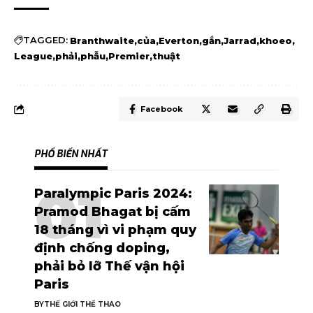
TAGGED:
Branthwaite
của
Everton
gắn
Jarrad
khoeo
League
phải
phẫu
Premier
thuật
Facebook
PHỔ BIẾN NHẤT
Paralympic Paris 2024:
Pramod Bhagat bị cấm
18 tháng vì vi phạm quy
định chống doping,
phải bỏ lỡ Thế vận hội
Paris
BY
THẾ GIỚI THỂ THAO