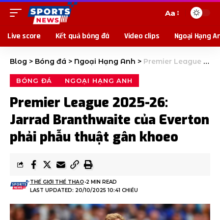
Aa
Live score
Kết quả bóng đá
Video clips
Ngoại Hạng A
Blog
>
Bóng đá
>
Ngoại Hạng Anh
>
Premier League 2025-26: Jarrad Branthwaite của Everton phải phẫu thuật gân khoeo
BÓNG ĐÁ
NGOẠI HẠNG ANH
Premier League 2025-26:
Jarrad Branthwaite của Everton
phải phẫu thuật gân khoeo
THẾ GIỚI THỂ THAO
2 MIN READ
LAST UPDATED: 20/10/2025 10:41 CHIỀU