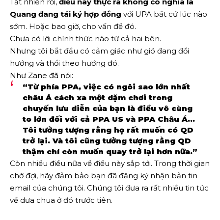
Tất nhiên rồi,
điều này thực ra không có nghĩa là
Quang đang tái ký hợp đồng
với UPA bất cứ lúc nào
sớm. Hoặc bao giờ, cho vấn đề đó.
Chưa có lời chính thức nào từ cả hai bên.
Nhưng tôi bắt đầu có cảm giác như gió đang đổi
hướng và thổi theo hướng đó.
Như Zane đã nói:
“Từ phía PPA, việc có ngôi sao lớn nhất
châu Á cách xa một dặm chơi trong
chuyến lưu diễn của bạn là điều vô cùng
to lớn đối với cả PPA US và PPA Châu Á…
Tôi tưởng tượng rằng họ rất muốn có QD
trở lại. Và tôi cũng tưởng tượng rằng QD
thậm chí còn muốn quay trở lại hơn nữa.”
Còn nhiều điều nữa về điều này sắp tới. Trong thời gian
chờ đợi, hãy đảm bảo bạn đã đăng ký nhận bản tin
email của chúng tôi. Chúng tôi đưa ra rất nhiều tin tức
về dưa chua ở đó trước tiên.