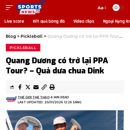
Aa
Live score
Kết quả bóng đá
Video clips
Ngoại Hạng A
Blog
>
Pickleball
>
Quang Dương có trở lại PPA Tour? – Quả dưa chua Dink
PICKLEBALL
Quang Dương có trở lại PPA
Tour? – Quả dưa chua Dink
THẾ GIỚI THỂ THAO
6 MIN READ
LAST UPDATED: 20/01/2026 12:26 SÁNG