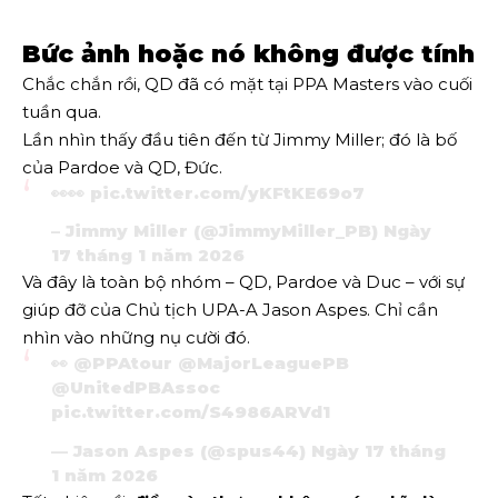
Bức ảnh hoặc nó không được tính
Chắc chắn rồi, QD đã có mặt tại PPA Masters vào cuối
tuần qua.
Lần nhìn thấy đầu tiên đến từ Jimmy Miller; đó là bố
của Pardoe và QD, Đức.
👀👀
pic.twitter.com/yKFtKE69o7
– Jimmy Miller (@JimmyMiller_PB)
Ngày
17 tháng 1 năm 2026
Và đây là toàn bộ nhóm – QD, Pardoe và Duc – với sự
giúp đỡ của Chủ tịch UPA-A Jason Aspes. Chỉ cần
nhìn vào những nụ cười đó.
👀
@PPAtour
@MajorLeaguePB
@UnitedPBAssoc
pic.twitter.com/S4986ARVd1
— Jason Aspes (@spus44)
Ngày 17 tháng
1 năm 2026