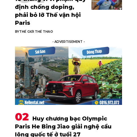
định chống doping,
phải bỏ lỡ Thế vận hội
Paris
BY
THẾ GIỚI THỂ THAO
- ADVERTISEMENT -
Huy chương bạc Olympic
Paris He Bing Jiao giải nghệ cầu
lông quốc tế ở tuổi 27