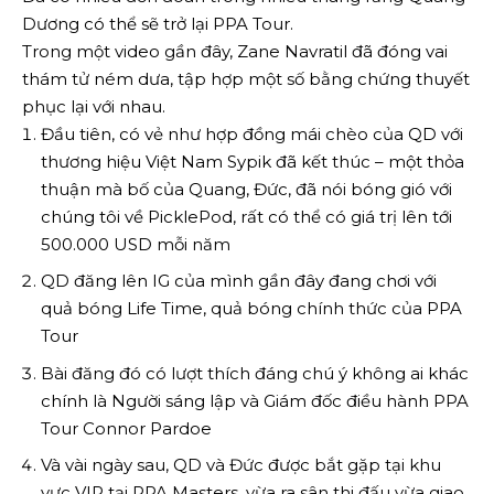
Dương có thể sẽ trở lại PPA Tour.
Trong một video gần đây, Zane Navratil đã đóng vai
thám tử ném dưa, tập hợp một số bằng chứng thuyết
phục lại với nhau.
Đầu tiên, có vẻ như hợp đồng mái chèo của QD với
thương hiệu Việt Nam Sypik đã kết thúc – một thỏa
thuận mà bố của Quang, Đức, đã nói bóng gió với
chúng tôi về PicklePod, rất có thể có giá trị lên tới
500.000 USD mỗi năm
QD đăng lên IG của mình gần đây đang chơi với
quả bóng Life Time, quả bóng chính thức của PPA
Tour
Bài đăng đó có lượt thích đáng chú ý không ai khác
chính là Người sáng lập và Giám đốc điều hành PPA
Tour Connor Pardoe
Và vài ngày sau, QD và Đức được bắt gặp tại khu
vực VIP tại PPA Masters, vừa ra sân thi đấu vừa giao