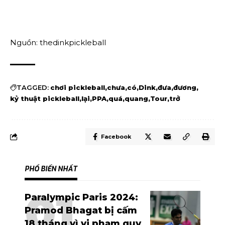
Nguồn: thedinkpickleball
TAGGED:
chơi pickleball
chưa
có
Dink
đưa
đương
kỷ thuật pickleball
lại
PPA
quá
quang
Tour
trở
Facebook
PHỔ BIẾN NHẤT
Paralympic Paris 2024:
Pramod Bhagat bị cấm
18 tháng vì vi phạm quy