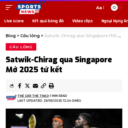
Aa
Live score
Kết quả bóng đá
Video clips
Ngoại Hạng A
Blog
>
Cầu lông
>
Satwik-Chirag qua Singapore Mở 2025 tứ kết
CẦU LÔNG
Satwik-Chirag qua Singapore
Mở 2025 tứ kết
THẾ GIỚI THỂ THAO
1 MIN READ
LAST UPDATED: 29/05/2025 12:24 CHIỀU