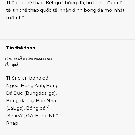
Thế giới thể thao
:
Kết quả bóng đá
,
tin bóng đá quốc
tế
,
tin thể thao
quốc tế,
nhận định bóng đá
mới nhất
mới nhất
Tin thế thao
BÓNG ĐÁ
CẦU LÔNG
PICKLEBALL
KẾT QUẢ
Thông tin
bóng đá
Ngoại Hạng Anh
,
Bóng
Đá Đức
(
Bungdesliga
),
Bóng đá Tây Ban Nha
(
LaLiga
),
Bóng đá Ý
(
SerieA
),
Giải Hạng Nhất
Pháp