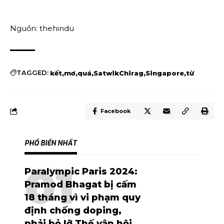
Nguồn: thehindu
TAGGED:
kết
mơ
quá
SatwikChirag
Singapore
từ
Facebook
PHỔ BIẾN NHẤT
Paralympic Paris 2024:
Pramod Bhagat bị cấm
18 tháng vì vi phạm quy
định chống doping,
phải bỏ lỡ Thế vận hội