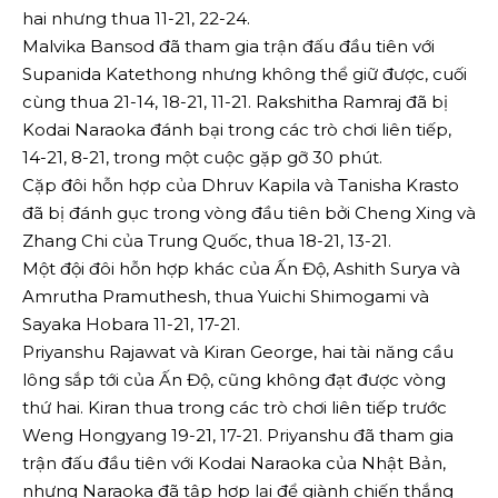
hai nhưng thua 11-21, 22-24.
Malvika Bansod đã tham gia trận đấu đầu tiên với
Supanida Katethong nhưng không thể giữ được, cuối
cùng thua 21-14, 18-21, 11-21. Rakshitha Ramraj đã bị
Kodai Naraoka đánh bại trong các trò chơi liên tiếp,
14-21, 8-21, trong một cuộc gặp gỡ 30 phút.
Cặp đôi hỗn hợp của Dhruv Kapila và Tanisha Krasto
đã bị đánh gục trong vòng đầu tiên bởi Cheng Xing và
Zhang Chi của Trung Quốc, thua 18-21, 13-21.
Một đội đôi hỗn hợp khác của Ấn Độ, Ashith Surya và
Amrutha Pramuthesh, thua Yuichi Shimogami và
Sayaka Hobara 11-21, 17-21.
Priyanshu Rajawat và Kiran George, hai tài năng cầu
lông sắp tới của Ấn Độ, cũng không đạt được vòng
thứ hai. Kiran thua trong các trò chơi liên tiếp trước
Weng Hongyang 19-21, 17-21. Priyanshu đã tham gia
trận đấu đầu tiên với Kodai Naraoka của Nhật Bản,
nhưng Naraoka đã tập hợp lại để giành chiến thắng