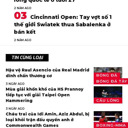
lông quốc tế ở tuổi 27
2 NĂM AGO
Cincinnati Open: Tay vợt số 1
thế giới Swiatek thua Sabalenka ở
bán kết
2 NĂM AGO
TIN CÙNG LOẠI
Hậu vệ Raul Asencio của Real Madrid
BÓNG ĐÁ
dính chấn thương cơ
BÓNG ĐÁ TÂY
3 NGÀY AGO
Mùa giải khốn khổ của HS Prannoy
tiếp tục với giải Taipei Open
Hammering
CẦU LÔNG
3 NGÀY AGO
Cháu trai của Idi Amin, Aziz Abdul, bị
loại khỏi trận đấu quyền anh ở
Commonwealth Games
BOXING-MMA