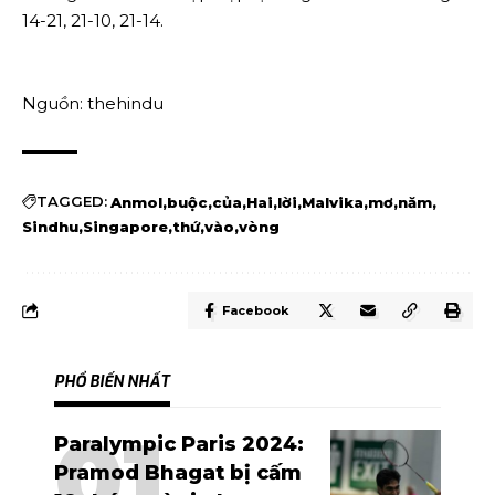
14-21, 21-10, 21-14.
Nguồn: thehindu
TAGGED:
Anmol
buộc
của
Hai
lời
Malvika
mơ
năm
Sindhu
Singapore
thứ
vào
vòng
Facebook
PHỔ BIẾN NHẤT
Paralympic Paris 2024:
Pramod Bhagat bị cấm