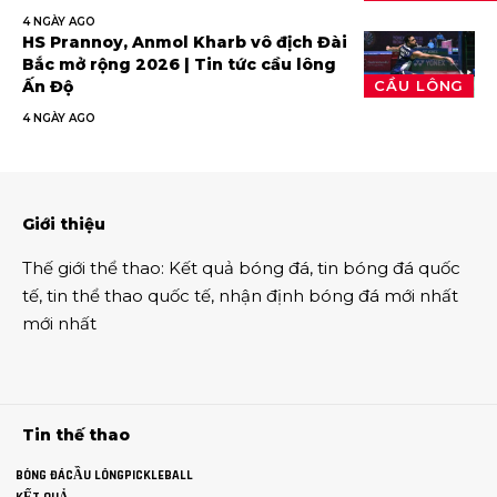
4 NGÀY AGO
HS Prannoy, Anmol Kharb vô địch Đài
Bắc mở rộng 2026 | Tin tức cầu lông
Ấn Độ
CẦU LÔNG
4 NGÀY AGO
Giới thiệu
Thế giới thể thao
:
Kết quả bóng đá
,
tin bóng đá quốc
tế
,
tin thể thao
quốc tế,
nhận định bóng đá
mới nhất
mới nhất
Tin thế thao
BÓNG ĐÁ
CẦU LÔNG
PICKLEBALL