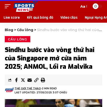
Aa
Live score
Kết quả bóng đá
Video clips
Ngoại Hạng A
Blog
>
Cầu lông
>
Sindhu bước vào vòng thứ hai của Singapore mở cửa năm 2025; ANMOL, Lối ra Malvika
CẦU LÔNG
Sindhu bước vào vòng thứ hai
của Singapore mở cửa năm
2025; ANMOL, Lối ra Malvika
THẾ GIỚI THỂ THAO
2 MIN READ
LAST UPDATED: 27/05/2025 3:07 CHIỀU