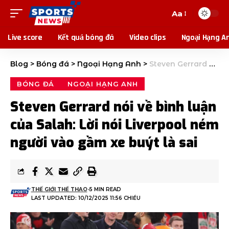
Aa
Live score
Kết quả bóng đá
Video clips
Ngoại Hạng A
Blog
>
Bóng đá
>
Ngoại Hạng Anh
>
Steven Gerrard nói về bình luận của Salah: Lời nói Liverpool ném người vào gầm xe buýt là sai
BÓNG ĐÁ
NGOẠI HẠNG ANH
Steven Gerrard nói về bình luận
của Salah: Lời nói Liverpool ném
người vào gầm xe buýt là sai
THẾ GIỚI THỂ THAO
5 MIN READ
LAST UPDATED: 10/12/2025 11:56 CHIỀU