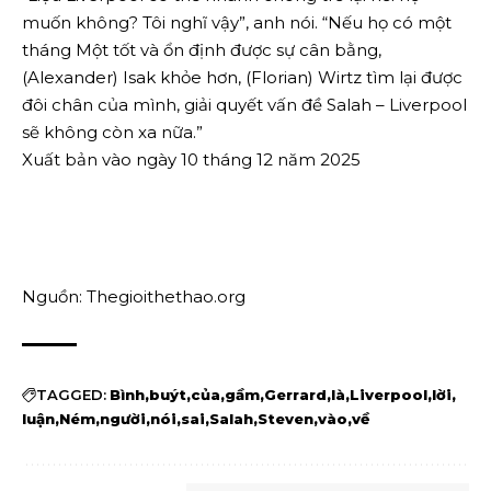
muốn không? Tôi nghĩ vậy”, anh nói. “Nếu họ có một
tháng Một tốt và ổn định được sự cân bằng,
(Alexander) Isak khỏe hơn, (Florian) Wirtz tìm lại được
đôi chân của mình, giải quyết vấn đề Salah – Liverpool
sẽ không còn xa nữa.”
Xuất bản vào ngày 10 tháng 12 năm 2025
Nguồn: Thegioithethao.org
TAGGED:
Bình
buýt
của
gầm
Gerrard
là
Liverpool
lời
luận
Ném
người
nói
sai
Salah
Steven
vào
về