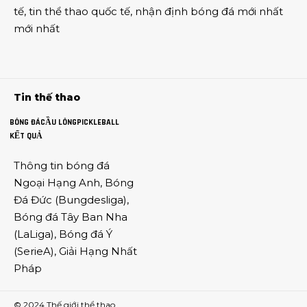
tế
,
tin thể thao
quốc tế,
nhận định bóng đá
mới nhất
mới nhất
Tin thế thao
BÓNG ĐÁ
CẦU LÔNG
PICKLEBALL
KẾT QUẢ
Thông tin
bóng đá
Ngoại Hạng Anh
,
Bóng
Đá Đức
(
Bungdesliga
),
Bóng đá Tây Ban Nha
(
LaLiga
),
Bóng đá Ý
(
SerieA
),
Giải Hạng Nhất
Pháp
© 2024
Thế giới thể thao
.