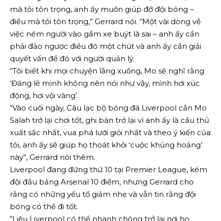
mà tôi tôn trọng, anh ấy muốn giúp đỡ đội bóng –
điều mà tôi tôn trọng,” Gerrard nói. “Một vài dòng về
việc ném người vào gầm xe buýt là sai – anh ấy cần
phải đảo ngược điều đó một chút và anh ấy cần giải
quyết vấn đề đó với người quản lý.
“Tôi biết khi mọi chuyện lắng xuống, Mo sẽ nghĩ rằng
‘Đáng lẽ mình không nên nói như vậy, mình hơi xúc
động, hơi vội vàng’.
“Vào cuối ngày, Câu lạc bộ bóng đá Liverpool cần Mo
Salah trở lại chơi tốt, ghi bàn trở lại vì anh ấy là cầu thủ
xuất sắc nhất, vua phá lưới giỏi nhất và theo ý kiến ​​​​của
tôi, anh ấy sẽ giúp họ thoát khỏi ‘cuộc khủng hoảng’
này”, Gerrard nói thêm.
Liverpool đang đứng thứ 10 tại Premier League, kém
đội đầu bảng Arsenal 10 điểm, nhưng Gerrard cho
rằng có những yếu tố giảm nhẹ và vẫn tin rằng đội
bóng có thể đi tốt.
“Liệu Liverpool có thể nhanh chóng trở lại nơi họ