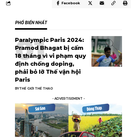
Facebook
PHỔ BIẾN NHẤT
Paralympic Paris 2024:
Pramod Bhagat bị cấm
18 tháng vì vi phạm quy
định chống doping,
phải bỏ lỡ Thế vận hội
Paris
BY
THẾ GIỚI THỂ THAO
- ADVERTISEMENT -