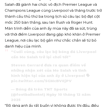
Salah đã giành hai chức vô địch Premier League và
Champions League cùng Liverpool và tháng trước trở
thành cầu thủ thứ ba trong lịch sử câu lạc bộ đạt cột
mốc 250 bàn thắng, sau Ian Rush và Roger Hunt.
Màn trình diễn của anh ấy mùa này đã sa sút, trùng
với thời điểm Liverpool đang gặp khó khăn ở Premier
League, nơi câu lạc bộ gần như chắc chắn sẽ từ bỏ
danh hiệu của mình.
“Cuối cùng, câu lạc bộ bóng đá Liverpool
cần Mo Salah trở lại chơi tốt”
Steven Gerrard đưa ra quan điểm về
những nhận xét của Mo Salah và tình
hình hiện tại của anh ấy ở Liverpool 🗣️
pic.twitter.com/SGMcBV0jPV
— Bóng đá trên TNT Sports
(@footballontnt)
Ngày 10 tháng 12 năm
2025
“Rõ ràng anh ấy rất buồn vì không được thi đấu, điều