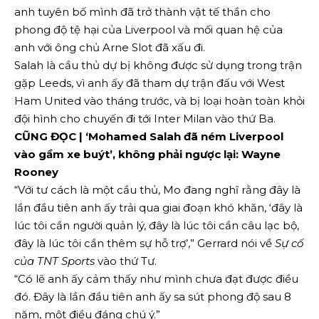
anh tuyên bố mình đã trở thành vật tế thần cho
phong độ tệ hại của Liverpool và mối quan hệ của
anh với ông chủ Arne Slot đã xấu đi.
Salah là cầu thủ dự bị không được sử dụng trong trận
gặp Leeds, vì anh ấy đã tham dự trận đấu với West
Ham United vào tháng trước, và bị loại hoàn toàn khỏi
đội hình cho chuyến đi tới Inter Milan vào thứ Ba.
CŨNG ĐỌC | ‘Mohamed Salah đã ném Liverpool
vào gầm xe buýt’, không phải ngược lại: Wayne
Rooney
“Với tư cách là một cầu thủ, Mo đang nghĩ rằng đây là
lần đầu tiên anh ấy trải qua giai đoạn khó khăn, ‘đây là
lúc tôi cần người quản lý, đây là lúc tôi cần câu lạc bộ,
đây là lúc tôi cần thêm sự hỗ trợ’,” Gerrard nói về
Sự cố
của TNT Sports
vào thứ Tư.
“Có lẽ anh ấy cảm thấy như mình chưa đạt được điều
đó. Đây là lần đầu tiên anh ấy sa sút phong độ sau 8
năm, một điều đáng chú ý.”