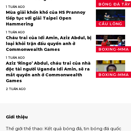
BÓNG ĐÁ TÂY
1 TUẦN AGO
Mùa giải khốn khổ của HS Prannoy
tiếp tục với giải Taipei Open
Hammering
CẦU LÔNG
1 TUẦN AGO
Cháu trai của Idi Amin, Aziz Abdul, bị
loại khỏi trận đấu quyền anh ở
Commonwealth Games
BOXING-MMA
1 TUẦN AGO
Aziz ‘Ringo’ Abdul, cháu trai của nhà
độc tài người Uganda Idi Amin, sẽ ra
mắt quyền anh ở Commonwealth
BOXING-MMA
Games
2 TUẦN AGO
Giới thiệu
Thế giới thể thao
:
Kết quả bóng đá
,
tin bóng đá quốc