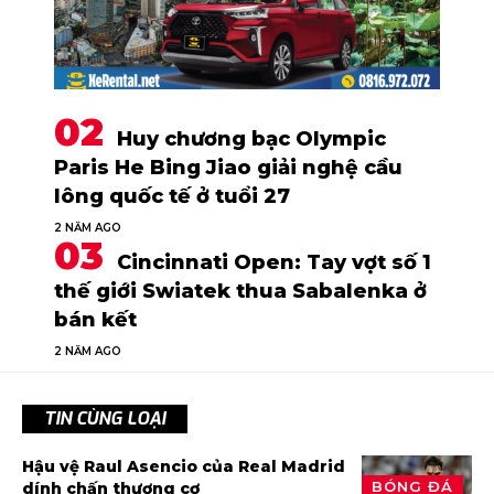
Huy chương bạc Olympic
Paris He Bing Jiao giải nghệ cầu
lông quốc tế ở tuổi 27
2 NĂM AGO
Cincinnati Open: Tay vợt số 1
thế giới Swiatek thua Sabalenka ở
bán kết
2 NĂM AGO
TIN CÙNG LOẠI
Hậu vệ Raul Asencio của Real Madrid
BÓNG ĐÁ
dính chấn thương cơ