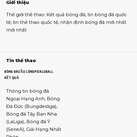
Giới thiệu
Thế giới thể thao
:
Kết quả bóng đá
,
tin bóng đá quốc
tế
,
tin thể thao
quốc tế,
nhận định bóng đá
mới nhất
mới nhất
Tin thế thao
BÓNG ĐÁ
CẦU LÔNG
PICKLEBALL
KẾT QUẢ
Thông tin
bóng đá
Ngoại Hạng Anh
,
Bóng
Đá Đức
(
Bungdesliga
),
Bóng đá Tây Ban Nha
(
LaLiga
),
Bóng đá Ý
(
SerieA
),
Giải Hạng Nhất
Pháp