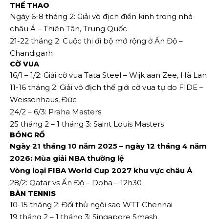
THỂ THAO
Ngày 6-8 tháng 2: Giải vô địch điền kinh trong nhà
châu Á – Thiên Tân, Trung Quốc
21-22 tháng 2: Cuộc thi đi bộ mở rộng ở Ấn Độ –
Chandigarh
CỜ VUA
16/1 – 1/2: Giải cờ vua Tata Steel – Wijk aan Zee, Hà Lan
11-16 tháng 2: Giải vô địch thế giới cờ vua tự do FIDE –
Weissenhaus, Đức
24/2 – 6/3: Praha Masters
25 tháng 2 – 1 tháng 3: Saint Louis Masters
BÓNG RỔ
Ngày 21 tháng 10 năm 2025 – ngày 12 tháng 4 năm
2026: Mùa giải NBA thường lệ
Vòng loại FIBA ​​World Cup 2027 khu vực châu Á
28/2: Qatar vs Ấn Độ – Doha – 12h30
BÀN TENNIS
10-15 tháng 2: Đối thủ ngôi sao WTT Chennai
19 tháng 2 – 1 tháng 3: Singapore Smash