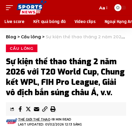
Aa
Live score
Kết quả bóng đá
Video clips
Ngoại Hạng A
Blog
>
Cầu lông
>
Sự kiện thể thao tháng 2 năm 2026 với T20 World Cup, Chung kết WPL, FIH Pro League, Giải vô địch bắn súng châu Á, v.v.
CẦU LÔNG
Sự kiện thể thao tháng 2 năm
2026 với T20 World Cup, Chung
kết WPL, FIH Pro League, Giải
vô địch bắn súng châu Á, v.v.
THẾ GIỚI THỂ THAO
18 MIN READ
LAST UPDATED: 01/02/2026 12:13 SÁNG