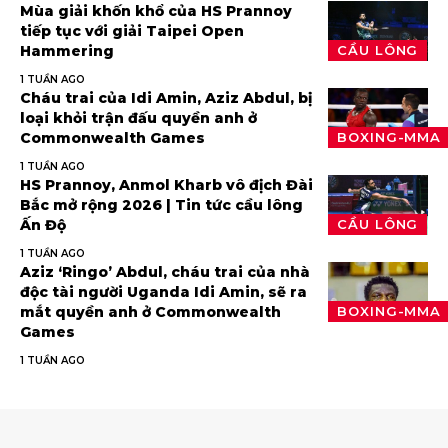
Mùa giải khốn khổ của HS Prannoy
tiếp tục với giải Taipei Open
Hammering
CẦU LÔNG
1 TUẦN AGO
Cháu trai của Idi Amin, Aziz Abdul, bị
loại khỏi trận đấu quyền anh ở
Commonwealth Games
BOXING-MMA
1 TUẦN AGO
HS Prannoy, Anmol Kharb vô địch Đài
Bắc mở rộng 2026 | Tin tức cầu lông
Ấn Độ
CẦU LÔNG
1 TUẦN AGO
Aziz ‘Ringo’ Abdul, cháu trai của nhà
độc tài người Uganda Idi Amin, sẽ ra
mắt quyền anh ở Commonwealth
BOXING-MMA
Games
1 TUẦN AGO