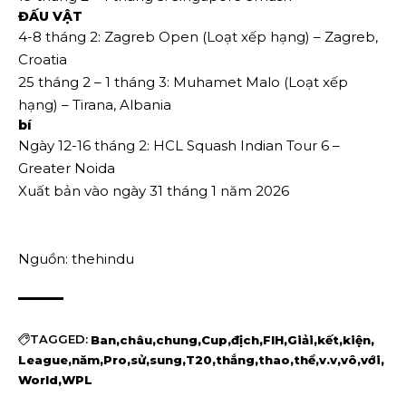
ĐẤU VẬT
4-8 tháng 2: Zagreb Open (Loạt xếp hạng) – Zagreb,
Croatia
25 tháng 2 – 1 tháng 3: Muhamet Malo (Loạt xếp
hạng) – Tirana, Albania
bí
Ngày 12-16 tháng 2: HCL Squash Indian Tour 6 –
Greater Noida
Xuất bản vào ngày 31 tháng 1 năm 2026
Nguồn: thehindu
TAGGED:
Ban
châu
chung
Cup
địch
FIH
Giải
kết
kiện
League
năm
Pro
sử
sung
T20
thắng
thao
thể
v.v
vô
với
World
WPL