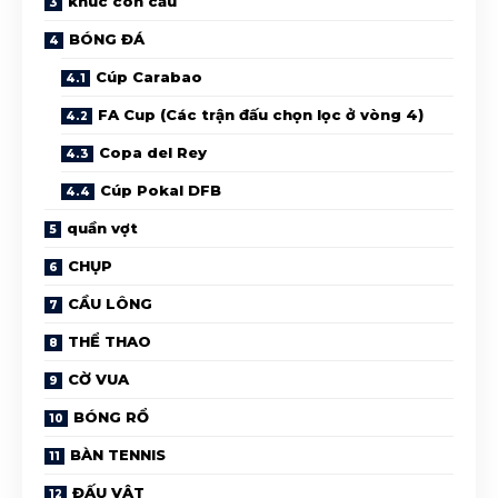
khúc côn cầu
BÓNG ĐÁ
Cúp Carabao
FA Cup (Các trận đấu chọn lọc ở vòng 4)
Copa del Rey
Cúp Pokal DFB
quần vợt
CHỤP
CẦU LÔNG
THỂ THAO
CỜ VUA
BÓNG RỔ
BÀN TENNIS
ĐẤU VẬT