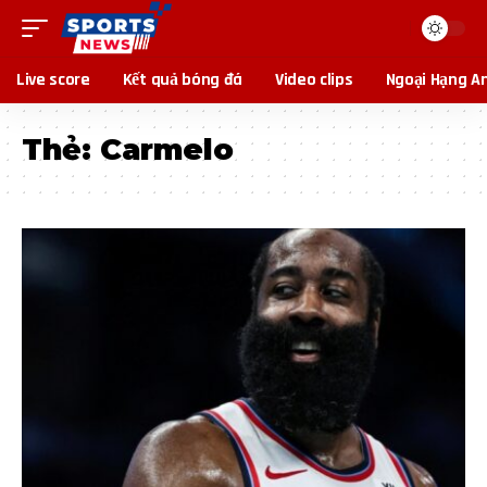
Live score
Kết quả bóng đá
Video clips
Ngoại Hạng A
Thẻ:
Carmelo