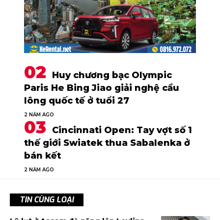
Huy chương bạc Olympic
Paris He Bing Jiao giải nghệ cầu
lông quốc tế ở tuổi 27
2 NĂM AGO
Cincinnati Open: Tay vợt số 1
thế giới Swiatek thua Sabalenka ở
bán kết
2 NĂM AGO
TIN CÙNG LOẠI