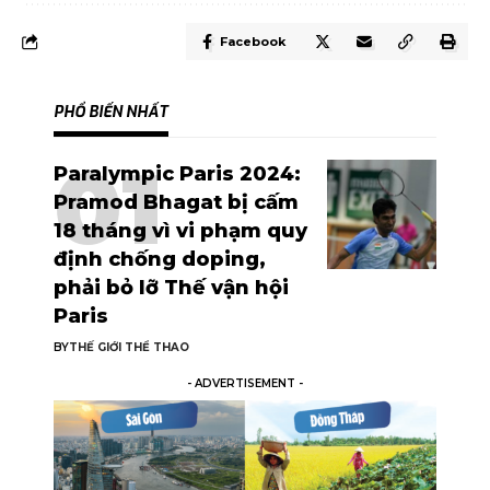
Facebook
PHỔ BIẾN NHẤT
Paralympic Paris 2024:
Pramod Bhagat bị cấm
18 tháng vì vi phạm quy
định chống doping,
phải bỏ lỡ Thế vận hội
Paris
BY
THẾ GIỚI THỂ THAO
- ADVERTISEMENT -