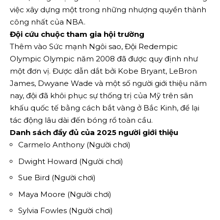
việc xây dựng một trong những nhượng quyền thành
công nhất của NBA.
Đội cứu chuộc tham gia hội trường
Thêm vào Sức mạnh Ngôi sao, Đội Redempic
Olympic Olympic năm 2008 đã được quy định như
một đơn vị. Được dẫn dắt bởi Kobe Bryant, LeBron
James, Dwyane Wade và một số người giới thiệu năm
nay, đội đã khôi phục sự thống trị của Mỹ trên sân
khấu quốc tế bằng cách bắt vàng ở Bắc Kinh, để lại
tác động lâu dài đến bóng rổ toàn cầu.
Danh sách đầy đủ của 2025 người giới thiệu
Carmelo Anthony (Người chơi)
Dwight Howard (Người chơi)
Sue Bird (Người chơi)
Maya Moore (Người chơi)
Sylvia Fowles (Người chơi)