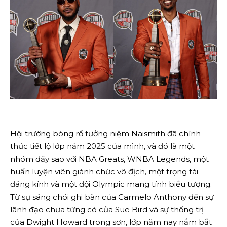
Hội trường bóng rổ tưởng niệm Naismith đã chính
thức tiết lộ lớp năm 2025 của mình, và đó là một
nhóm đầy sao với NBA Greats, WNBA Legends, một
huấn luyện viên giành chức vô địch, một trọng tài
đáng kính và một đội Olympic mang tính biểu tượng.
Từ sự sáng chói ghi bàn của Carmelo Anthony đến sự
lãnh đạo chưa từng có của Sue Bird và sự thống trị
của Dwight Howard trong sơn, lớp năm nay nắm bắt