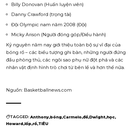
Billy Donovan (Huấn luyện viên)
Danny Crawford (trọng tài)
Đội Olympic nam năm 2008 (Đội)
Micky Arison (Người đóng góp/Điều hành)
Kỷ nguyên năm nay giới thiệu toàn bộ sự vĩ đại của
bóng rổ – các biểu tượng ghi bàn, những người đứng
đầu phòng thủ, các ngôi sao phụ nữ đột phá và các
nhân vật định hình trò chơi từ bên lề và hơn thế nữa.
Nguồn: Basketballnews.com
TAGGED:
Anthony
bóng
Carmelo
để
Dwight
học
Howard
lốp
rổ
TIÊU