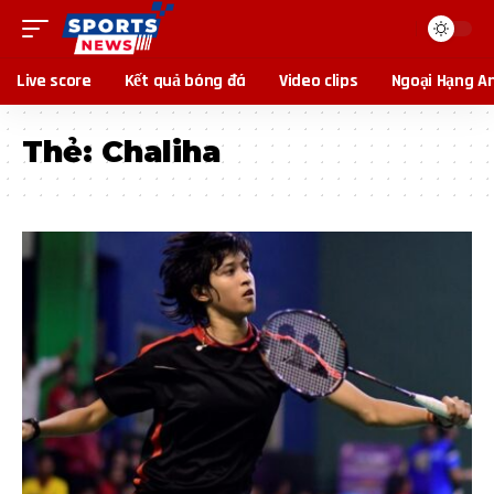
Live score
Kết quả bóng đá
Video clips
Ngoại Hạng A
Thẻ:
Chaliha