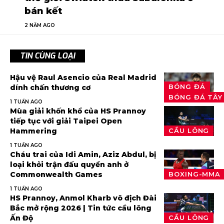
bán kết
2 NĂM AGO
TIN CÙNG LOẠI
Hậu vệ Raul Asencio của Real Madrid
BÓNG ĐÁ
dính chấn thương cơ
BÓNG ĐÁ TÂY
1 TUẦN AGO
Mùa giải khốn khổ của HS Prannoy
tiếp tục với giải Taipei Open
Hammering
CẦU LÔNG
1 TUẦN AGO
Cháu trai của Idi Amin, Aziz Abdul, bị
loại khỏi trận đấu quyền anh ở
Commonwealth Games
BOXING-MMA
1 TUẦN AGO
HS Prannoy, Anmol Kharb vô địch Đài
Bắc mở rộng 2026 | Tin tức cầu lông
Ấn Độ
CẦU LÔNG