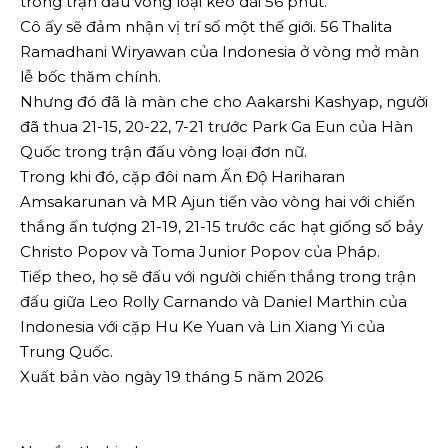
trong trận đấu vòng loại kéo dài 56 phút.
Cô ấy sẽ đảm nhận vị trí số một thế giới. 56 Thalita
Ramadhani Wiryawan của Indonesia ở vòng mở màn
lễ bốc thăm chính.
Nhưng đó đã là màn che cho Aakarshi Kashyap, người
đã thua 21-15, 20-22, 7-21 trước Park Ga Eun của Hàn
Quốc trong trận đấu vòng loại đơn nữ.
Trong khi đó, cặp đôi nam Ấn Độ Hariharan
Amsakarunan và MR Ajun tiến vào vòng hai với chiến
thắng ấn tượng 21-19, 21-15 trước các hạt giống số bảy
Christo Popov và Toma Junior Popov của Pháp.
Tiếp theo, họ sẽ đấu với người chiến thắng trong trận
đấu giữa Leo Rolly Carnando và Daniel Marthin của
Indonesia với cặp Hu Ke Yuan và Lin Xiang Yi của
Trung Quốc.
Xuất bản vào ngày 19 tháng 5 năm 2026