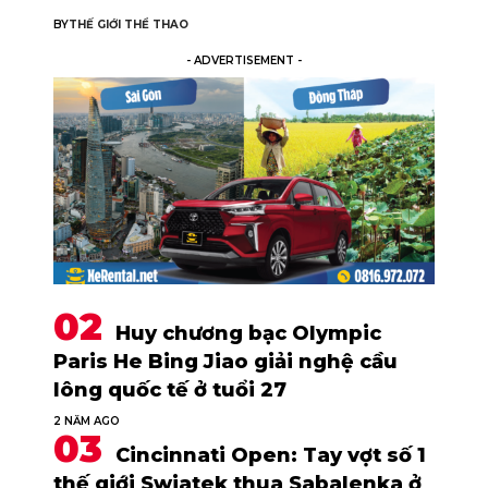
BY
THẾ GIỚI THỂ THAO
- ADVERTISEMENT -
Huy chương bạc Olympic
Paris He Bing Jiao giải nghệ cầu
lông quốc tế ở tuổi 27
2 NĂM AGO
Cincinnati Open: Tay vợt số 1
thế giới Swiatek thua Sabalenka ở