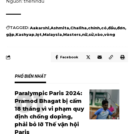
Nguồn: thehindu
TAGGED:
Aakarshi
Ashmita
Chaliha
chính
có
đầu
đơn
gặp
Kashyap
lọt
Malaysia
Masters
nữ
sử
vào
vòng
Facebook
PHỔ BIẾN NHẤT
Paralympic Paris 2024:
Pramod Bhagat bị cấm
18 tháng vì vi phạm quy
định chống doping,
phải bỏ lỡ Thế vận hội
Paris