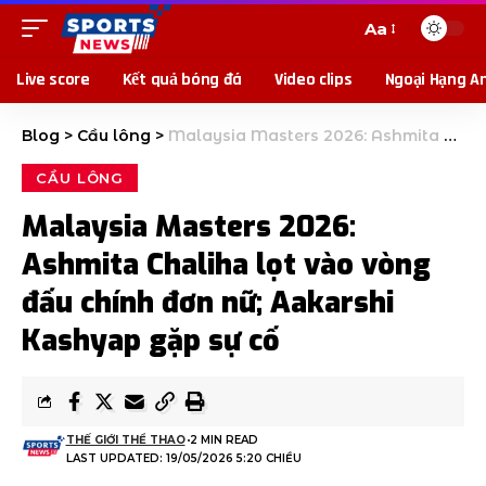
Aa
Live score
Kết quả bóng đá
Video clips
Ngoại Hạng A
Blog
>
Cầu lông
>
Malaysia Masters 2026: Ashmita Chaliha lọt vào vòng đấu chính đơn nữ; Aakarshi Kashyap gặp sự cố
CẦU LÔNG
Malaysia Masters 2026:
Ashmita Chaliha lọt vào vòng
đấu chính đơn nữ; Aakarshi
Kashyap gặp sự cố
THẾ GIỚI THỂ THAO
2 MIN READ
LAST UPDATED: 19/05/2026 5:20 CHIỀU