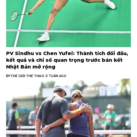
PV Sindhu vs Chen Yufei: Thành tích đối đầu,
kết quả và chỉ số quan trọng trước bán kết
Nhật Bản mở rộng
BY
THẾ GIỚI THỂ THAO
3 TUẦN AGO