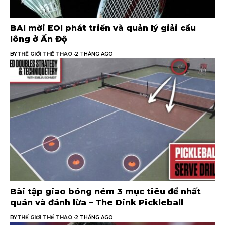
BAI mời EOI phát triển và quản lý giải cầu
lông ở Ấn Độ
BY
THẾ GIỚI THỂ THAO
2 THÁNG AGO
Bài tập giao bóng ném 3 mục tiêu để nhất
quán và đánh lừa – The Dink Pickleball
BY
THẾ GIỚI THỂ THAO
2 THÁNG AGO