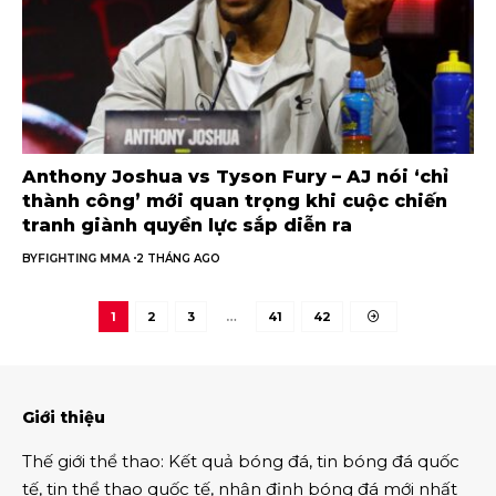
Anthony Joshua vs Tyson Fury – AJ nói ‘chỉ
thành công’ mới quan trọng khi cuộc chiến
tranh giành quyền lực sắp diễn ra
BY
FIGHTING MMA
2 THÁNG AGO
1
2
3
…
41
42
Giới thiệu
Thế giới thể thao
:
Kết quả bóng đá
,
tin bóng đá quốc
tế
,
tin thể thao
quốc tế,
nhận định bóng đá
mới nhất