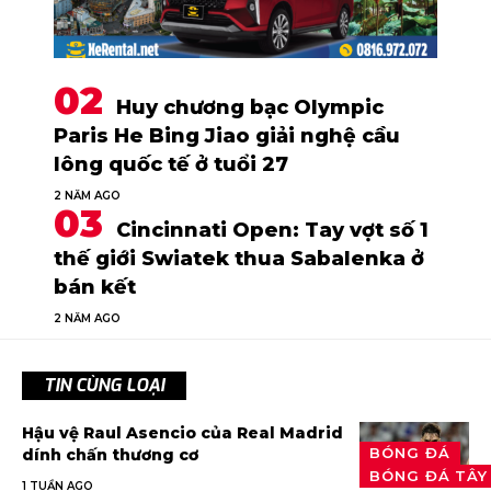
Huy chương bạc Olympic
Paris He Bing Jiao giải nghệ cầu
lông quốc tế ở tuổi 27
2 NĂM AGO
Cincinnati Open: Tay vợt số 1
thế giới Swiatek thua Sabalenka ở
bán kết
2 NĂM AGO
TIN CÙNG LOẠI
Hậu vệ Raul Asencio của Real Madrid
BÓNG ĐÁ
dính chấn thương cơ
BÓNG ĐÁ TÂY
1 TUẦN AGO