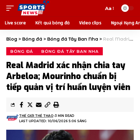
Aa
Live score
Kết quả bóng đá
Video clips
Ngoại Hạng A
Blog
>
Bóng đá
>
Bóng đá Tây Ban Nha
>
Real Madrid xác nhận chia tay Arbeloa; Mourinho chuẩn bị tiếp quản vị trí huấn luyện viên
BÓNG ĐÁ
BÓNG ĐÁ TÂY BAN NHA
Real Madrid xác nhận chia tay
Arbeloa; Mourinho chuẩn bị
tiếp quản vị trí huấn luyện viên
THẾ GIỚI THỂ THAO
3 MIN READ
LAST UPDATED: 10/06/2026 5:06 SÁNG