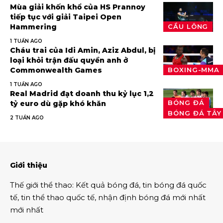
Mùa giải khốn khổ của HS Prannoy
tiếp tục với giải Taipei Open
Hammering
CẦU LÔNG
1 TUẦN AGO
Cháu trai của Idi Amin, Aziz Abdul, bị
loại khỏi trận đấu quyền anh ở
Commonwealth Games
BOXING-MMA
1 TUẦN AGO
Real Madrid đạt doanh thu kỷ lục 1,2
BÓNG ĐÁ
tỷ euro dù gặp khó khăn
BÓNG ĐÁ TÂY
2 TUẦN AGO
Giới thiệu
Thế giới thể thao
:
Kết quả bóng đá
,
tin bóng đá quốc
tế
,
tin thể thao
quốc tế,
nhận định bóng đá
mới nhất
mới nhất