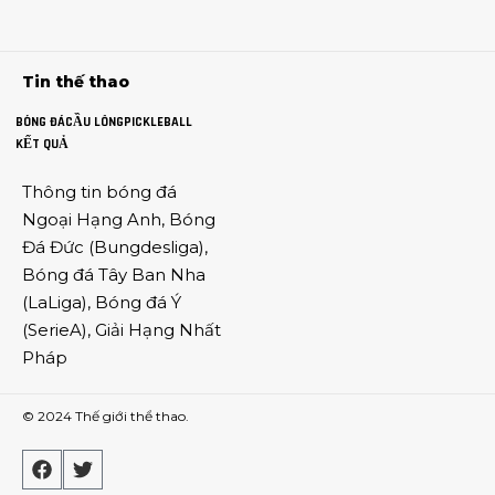
Tin thế thao
BÓNG ĐÁ
CẦU LÔNG
PICKLEBALL
KẾT QUẢ
Thông tin
bóng đá
Ngoại Hạng Anh
,
Bóng
Đá Đức
(
Bungdesliga
),
Bóng đá Tây Ban Nha
(
LaLiga
),
Bóng đá Ý
(
SerieA
),
Giải Hạng Nhất
Pháp
© 2024
Thế giới thể thao
.