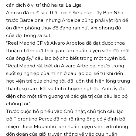
cán đích ở vị trí thứ hai tại La Liga.
Alonso đã ra đi sau thất bại ở Siêu cúp Tây Ban Nha
trước Barcelona, ​​nhưng Arbeloa cũng phải vật lộn để
ổn định phòng thay đồ đang rạn nứt khi phong độ
của đội bóng sa sút.
“Real Madrid CF và Alvaro Arbeloa đã đạt được thỏa
thuận chấm dứt thời gian làm huấn luyện viên đội một
của ông ấy,” câu lạc bộ cho biết trong một tuyên bố.
“Real Madrid ⁠rất biết ơn Alvaro Arbeloa, người trong
suốt sự nghiệp của mình ở câu lạc bộ, kể từ khi đến
học viện trẻ của chúng tôi, đã luôn thể hiện lòng trung
thành, sự cam kết và tính chuyên nghiệp. Anh ấy đại
diện cho một tấm gương về các giá trị của câu lạc bộ
chúng tôi.”
Trước cuộc bỏ phiếu vào Chủ nhật, chủ tịch câu lạc
bộ Florentino Perez đã nói rõ rằng ông có ý định bổ
nhiệm Jose Mourinho làm huấn luyện viên, với những
đồn đoán của giới truyền thông về việc cựu huấn