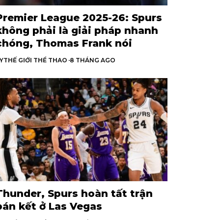
Premier League 2025-26: Spurs
không phải là giải pháp nhanh
chóng, Thomas Frank nói
Y
THẾ GIỚI THỂ THAO
8 THÁNG AGO
Thunder, Spurs hoàn tất trận
bán kết ở Las Vegas