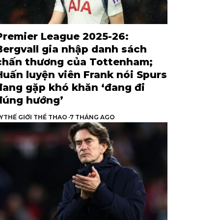
Premier League 2025-26:
Bergvall gia nhập danh sách
chấn thương của Tottenham;
Huấn luyện viên Frank nói Spurs
đang gặp khó khăn ‘đang đi
đúng hướng’
Y
THẾ GIỚI THỂ THAO
7 THÁNG AGO