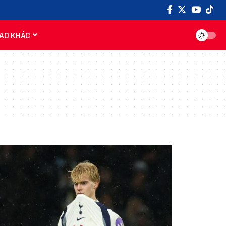
AO KHÁC