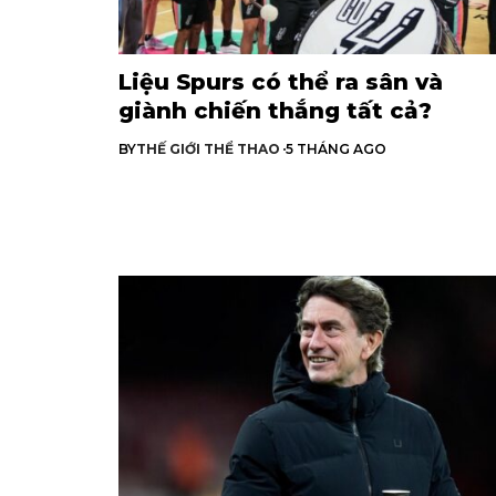
Liệu Spurs có thể ra sân và
giành chiến thắng tất cả?
BY
THẾ GIỚI THỂ THAO
5 THÁNG AGO