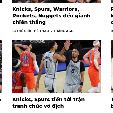
Knicks, Spurs, Warriors,
g
Rockets, Nuggets đều giành
chiến thắng
BY
THẾ GIỚI THỂ THAO
7 THÁNG AGO
B
h
Knicks, Spurs tiến tới trận
tranh chức vô địch