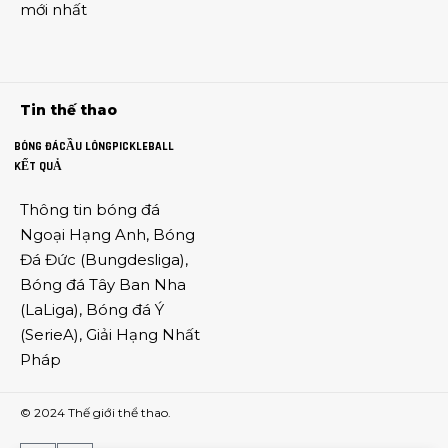
mới nhất
Tin thế thao
BÓNG ĐÁ
CẦU LÔNG
PICKLEBALL
KẾT QUẢ
Thông tin
bóng đá
Ngoại Hạng Anh
,
Bóng
Đá Đức
(
Bungdesliga
),
Bóng đá Tây Ban Nha
(
LaLiga
),
Bóng đá Ý
(
SerieA
),
Giải Hạng Nhất
Pháp
© 2024
Thế giới thể thao
.