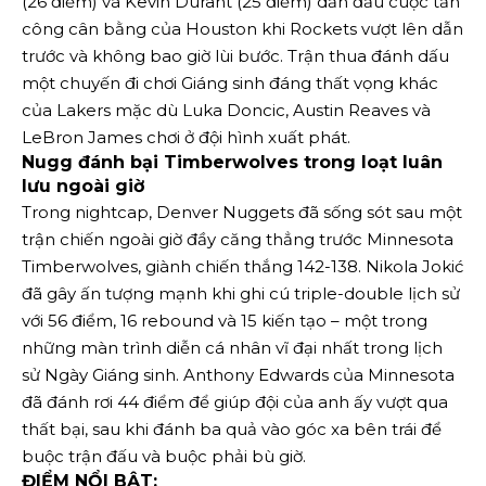
(26 điểm) và Kevin Durant (25 điểm) dẫn đầu cuộc tấn
công cân bằng của Houston khi Rockets vượt lên dẫn
trước và không bao giờ lùi bước. Trận thua đánh dấu
một chuyến đi chơi Giáng sinh đáng thất vọng khác
của Lakers mặc dù Luka Doncic, Austin Reaves và
LeBron James chơi ở đội hình xuất phát.
Nugg đánh bại Timberwolves trong loạt luân
lưu ngoài giờ
Trong nightcap, Denver Nuggets đã sống sót sau một
trận chiến ngoài giờ đầy căng thẳng trước Minnesota
Timberwolves, giành chiến thắng 142-138. Nikola Jokić
đã gây ấn tượng mạnh khi ghi cú triple-double lịch sử
với 56 điểm, 16 rebound và 15 kiến ​​tạo – một trong
những màn trình diễn cá nhân vĩ đại nhất trong lịch
sử Ngày Giáng sinh. Anthony Edwards của Minnesota
đã đánh rơi 44 điểm để giúp đội của anh ấy vượt qua
thất bại, sau khi đánh ba quả vào góc xa bên trái để
buộc trận đấu và buộc phải bù giờ.
ĐIỂM NỔI BẬT: