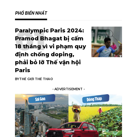
PHỔ BIẾN NHẤT
Paralympic Paris 2024:
Pramod Bhagat bị cấm
18 tháng vì vi phạm quy
định chống doping,
phải bỏ lỡ Thế vận hội
Paris
BY
THẾ GIỚI THỂ THAO
- ADVERTISEMENT -