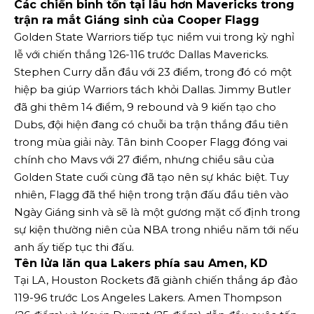
Các chiến binh tồn tại lâu hơn Mavericks trong
trận ra mắt Giáng sinh của Cooper Flagg
Golden State Warriors tiếp tục niềm vui trong kỳ nghỉ
lễ với chiến thắng 126-116 trước Dallas Mavericks.
Stephen Curry dẫn đầu với 23 điểm, trong đó có một
hiệp ba giúp Warriors tách khỏi Dallas. Jimmy Butler
đã ghi thêm 14 điểm, 9 rebound và 9 kiến ​​​​tạo cho
Dubs, đội hiện đang có chuỗi ba trận thắng đầu tiên
trong mùa giải này. Tân binh Cooper Flagg đóng vai
chính cho Mavs với 27 điểm, nhưng chiều sâu của
Golden State cuối cùng đã tạo nên sự khác biệt. Tuy
nhiên, Flagg đã thể hiện trong trận đấu đầu tiên vào
Ngày Giáng sinh và sẽ là một gương mặt cố định trong
sự kiện thường niên của NBA trong nhiều năm tới nếu
anh ấy tiếp tục thi đấu.
Tên lửa lăn qua Lakers phía sau Amen, KD
Tại LA, Houston Rockets đã giành chiến thắng áp đảo
119-96 trước Los Angeles Lakers. Amen Thompson