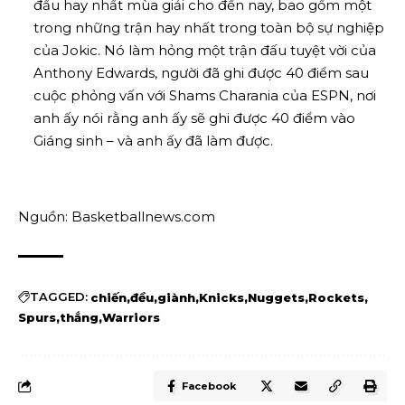
đấu hay nhất mùa giải cho đến nay, bao gồm một
trong những trận hay nhất trong toàn bộ sự nghiệp
của Jokic. Nó làm hỏng một trận đấu tuyệt vời của
Anthony Edwards, người đã ghi được 40 điểm sau
cuộc phỏng vấn với Shams Charania của ESPN, nơi
anh ấy nói rằng anh ấy sẽ ghi được 40 điểm vào
Giáng sinh – và anh ấy đã làm được.
Nguồn: Basketballnews.com
TAGGED:
chiến
đều
giành
Knicks
Nuggets
Rockets
Spurs
thắng
Warriors
Facebook