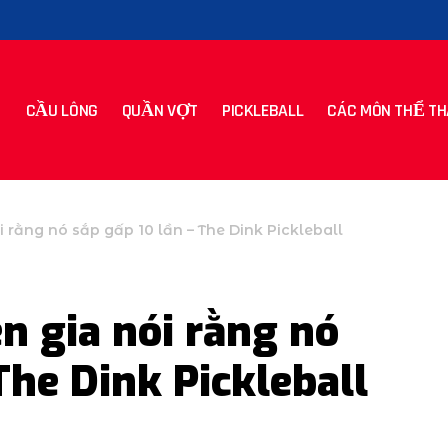
CẦU LÔNG
QUẦN VỢT
PICKLEBALL
CÁC MÔN THỂ TH
i rằng nó sắp gấp 10 lần – The Dink Pickleball
n gia nói rằng nó
The Dink Pickleball