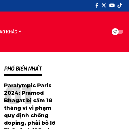
AO KHÁC
PHỔ BIẾN NHẤT
Paralympic Paris
2024: Pramod
Bhagat bị cấm 18
tháng vì vi phạm
quy định chống
doping, phải bỏ lỡ