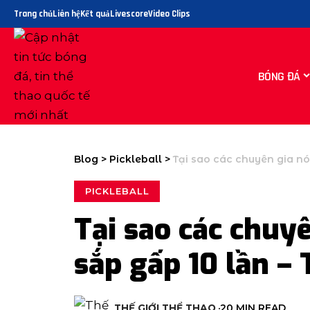
Trang chủ
Liên hệ
Kết quả
Livescore
Video Clips
BÓNG ĐÁ
Blog
>
Pickleball
>
Tại sao các chuyên gia nó
PICKLEBALL
Tại sao các chuyê
sắp gấp 10 lần – 
THẾ GIỚI THỂ THAO
20 MIN READ