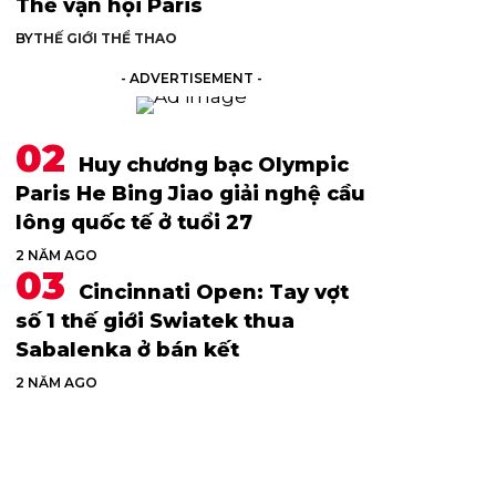
Thế vận hội Paris
BY
THẾ GIỚI THỂ THAO
- ADVERTISEMENT -
Huy chương bạc Olympic
Paris He Bing Jiao giải nghệ cầu
lông quốc tế ở tuổi 27
2 NĂM AGO
Cincinnati Open: Tay vợt
số 1 thế giới Swiatek thua
Sabalenka ở bán kết
2 NĂM AGO