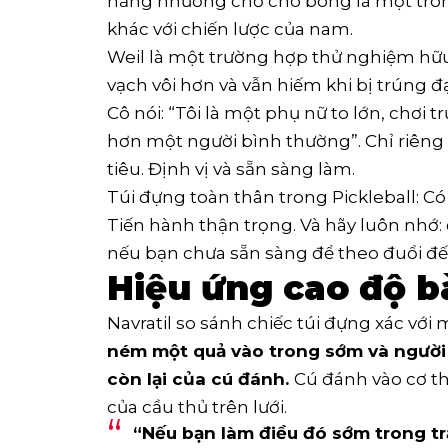
năng nhường chỗ cho bóng là một tron
khác với chiến lược của nam.
Weil là một trường hợp thử nghiệm hữu í
vạch vôi hơn và vẫn hiếm khi bị trúng đ
Cô nói: “Tôi là một phụ nữ to lớn, chơi 
hơn một người bình thường”. Chỉ riêng
tiêu. Định vị và sẵn sàng làm.
Túi đựng toàn thân trong Pickleball: C
Tiến hành thận trọng. Và hãy luôn nhớ:
nếu bạn chưa sẵn sàng để theo đuổi đ
Hiệu ứng cao độ b
Navratil so sánh chiếc túi đựng xác v
ném một quả vào trong sớm và người
còn lại của cú đánh.
Cú đánh vào cơ th
của cầu thủ trên lưới.
“Nếu bạn làm điều đó sớm trong tr