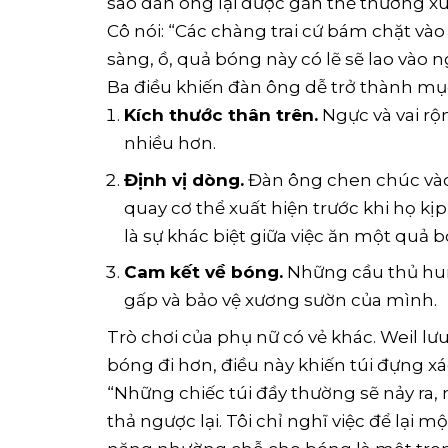
sao đàn ông lại được gắn thẻ thường xu
Cô nói: “Các chàng trai cứ bám chặt và
sàng, ồ, quả bóng này có lẽ sẽ lao vào 
Ba điều khiến đàn ông dễ trở thành mục
Kích thước thân trên.
Ngực và vai rộ
nhiều hơn.
Định vị dòng.
Đàn ông chen chúc vào
quay cơ thể xuất hiện trước khi họ kị
là sự khác biệt giữa việc ăn một quả b
Cam kết về bóng.
Những cầu thủ hun
gấp và bảo vệ xương sườn của mình.
Trò chơi của phụ nữ có vẻ khác. Weil lưu
bóng đi hơn, điều này khiến túi đựng x
“Những chiếc túi đầy thường sẽ nảy ra
thả ngược lại. Tôi chỉ nghĩ việc để lại 