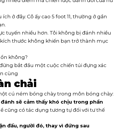
g nhiều điểm mà chiến lược đánh đôi của nữ
ch ở đây. Cô ấy cao 5 foot 11, thường ở gần
ạn.
trực tuyến nhiều hơn. Tôi không bị đánh nhiều
 kích thước không khiến bạn trở thành mục
ó ổn không?
 đừng bắt đầu một cuộc chiến túi đựng xác
ến cùng
àn chải
ới một cú ném bóng chày trong môn bóng chày:
 đánh sẽ cảm thấy khó chịu trong phần
ể cũng có tác dụng tương tự đối với tư thế
ận đấu, người đó, thay vì đứng sau