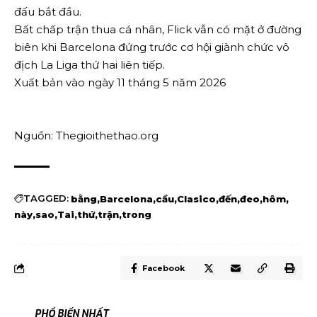
đấu bắt đầu.
Bất chấp trận thua cá nhân, Flick vẫn có mặt ở đường
biên khi Barcelona đứng trước cơ hội giành chức vô
địch La Liga thứ hai liên tiếp.
Xuất bản vào ngày 11 tháng 5 năm 2026
Nguồn: Thegioithethao.org
TAGGED:
bằng
Barcelona
cầu
Clasico
đến
đeo
hôm
này
sao
Tai
thứ
trận
trong
Facebook
PHỔ BIẾN NHẤT