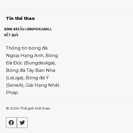
Tin thế thao
BÓNG ĐÁ
CẦU LÔNG
PICKLEBALL
KẾT QUẢ
Thông tin
bóng đá
Ngoại Hạng Anh
,
Bóng
Đá Đức
(
Bungdesliga
),
Bóng đá Tây Ban Nha
(
LaLiga
),
Bóng đá Ý
(
SerieA
),
Giải Hạng Nhất
Pháp
© 2024
Thế giới thể thao
.