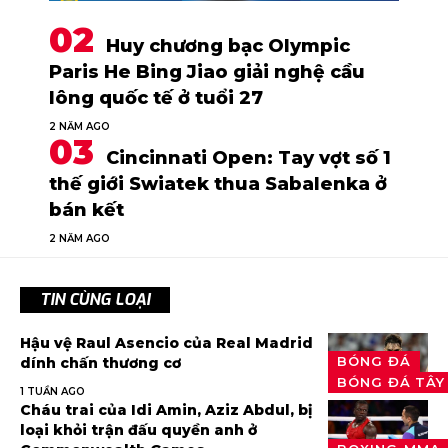
Huy chương bạc Olympic
Paris He Bing Jiao giải nghệ cầu
lông quốc tế ở tuổi 27
2 NĂM AGO
Cincinnati Open: Tay vợt số 1
thế giới Swiatek thua Sabalenka ở
bán kết
2 NĂM AGO
TIN CÙNG LOẠI
Hậu vệ Raul Asencio của Real Madrid
BÓNG ĐÁ
dính chấn thương cơ
BÓNG ĐÁ TÂY
1 TUẦN AGO
Cháu trai của Idi Amin, Aziz Abdul, bị
loại khỏi trận đấu quyền anh ở