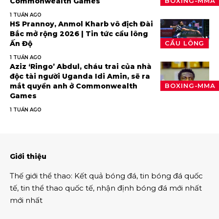
Commonwealth Games
BOXING-MMA
1 TUẦN AGO
HS Prannoy, Anmol Kharb vô địch Đài
Bắc mở rộng 2026 | Tin tức cầu lông
Ấn Độ
CẦU LÔNG
1 TUẦN AGO
Aziz ‘Ringo’ Abdul, cháu trai của nhà
độc tài người Uganda Idi Amin, sẽ ra
mắt quyền anh ở Commonwealth
BOXING-MMA
Games
1 TUẦN AGO
Giới thiệu
Thế giới thể thao
:
Kết quả bóng đá
,
tin bóng đá quốc
tế
,
tin thể thao
quốc tế,
nhận định bóng đá
mới nhất
mới nhất