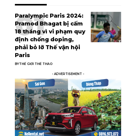
Paralympic Paris 2024:
Pramod Bhagat bị cấm
18 tháng vì vi phạm quy
định chống doping,
phải bỏ lỡ Thế vận hội
Paris
BY
THẾ GIỚI THỂ THAO
- ADVERTISEMENT -