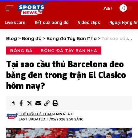
Aa
Live score
Kết quả bóng đá
Video clips
Ngoại Hạng A
Blog
>
Bóng đá
>
Bóng đá Tây Ban Nha
>
Tại sao cầu thủ Barcelona đeo băng đen trong trận El Clasico hôm nay?
BÓNG ĐÁ
BÓNG ĐÁ TÂY BAN NHA
Tại sao cầu thủ Barcelona đeo
băng đen trong trận El Clasico
hôm nay?
THẾ GIỚI THỂ THAO
1 MIN READ
LAST UPDATED: 11/05/2026 2:58 SÁNG