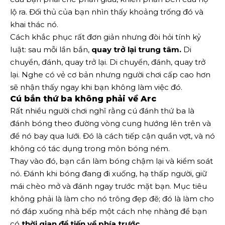
lộ ra. Đối thủ của bạn nhìn thấy khoảng trống đó và
khai thác nó.
Cách khắc phục rất đơn giản nhưng đòi hỏi tính kỷ
luật: sau mỗi lần bắn,
quay trở lại trung tâm.
Di
chuyển, đánh, quay trở lại. Di chuyển, đánh, quay trở
lại. Nghe có vẻ cơ bản nhưng người chơi cấp cao hơn
sẽ nhận thấy ngay khi bạn không làm việc đó.
Cú bắn thứ ba không phải về Arc
Rất nhiều người chơi nghĩ rằng cú đánh thứ ba là
đánh bóng theo đường vòng cung hướng lên trên và
để nó bay qua lưới. Đó là cách tiếp cận quần vợt, và nó
không có tác dụng trong môn bóng ném.
Thay vào đó, bạn cần làm bóng chậm lại và kiểm soát
nó. Đánh khi bóng đang đi xuống, hạ thấp người, giữ
mái chèo mở và đánh ngay trước mặt bạn. Mục tiêu
không phải là làm cho nó trông đẹp đẽ; đó là làm cho
nó đáp xuống nhà bếp một cách nhẹ nhàng để bạn
có
thời gian để tiến về phía trước.