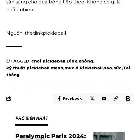
sẵn sàng cho quả bóng tiếp theo. Không có gì là
ngẫu nhiên.
Nguồn: thedinkpickleball
TAGGED:
chơi pickleball
Dink
không
kỷ thuật pickleball
mạnh
mục
ở
Pickleball
sao
sức
Tai
thắng
Facebook
PHỔ BIẾN NHẤT
Paralympic Paris 2024: