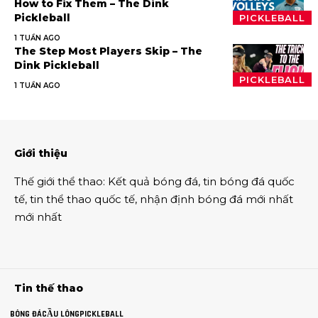
How to Fix Them – The Dink
Pickleball
PICKLEBALL
1 TUẦN AGO
The Step Most Players Skip – The
Dink Pickleball
PICKLEBALL
1 TUẦN AGO
Giới thiệu
Thế giới thể thao
:
Kết quả bóng đá
,
tin bóng đá quốc
tế
,
tin thể thao
quốc tế,
nhận định bóng đá
mới nhất
mới nhất
Tin thế thao
BÓNG ĐÁ
CẦU LÔNG
PICKLEBALL