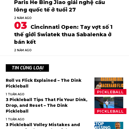
Paris He Bing Jiao giải nghệ cầu
lông quốc tế ở tuổi 27
2 NĂM AGO
Cincinnati Open: Tay vợt số 1
thế giới Swiatek thua Sabalenka ở
bán kết
2 NĂM AGO
TIN CÙNG LOẠI
Roll vs Flick Explained – The Dink
Pickleball
PICKLEBALL
1 TUẦN AGO
3 Pickleball Tips That Fix Your Dink,
Drop, and Reset – The Dink
Pickleball
PICKLEBALL
1 TUẦN AGO
3 Pickleball Volley Mistakes and