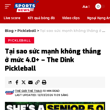
Aa
Live score
Kết quả bóng đá
Video clips
Ngoại Hạng A
Blog
>
Pickleball
>
Tại sao sức mạnh không thắng ở mức 4.0+ – The Dink Pickleball
PICKLEBALL
Tại sao sức mạnh không thắng
ở mức 4.0+ – The Dink
Pickleball
THẾ GIỚI THỂ THAO
10 MIN READ
LAST UPDATED: 12/03/2026 11:09 SÁNG