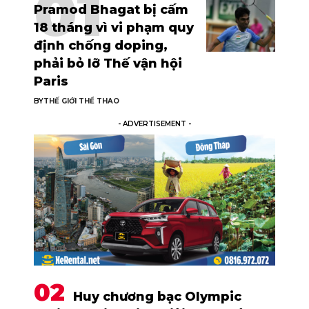
Pramod Bhagat bị cấm
18 tháng vì vi phạm quy
định chống doping,
phải bỏ lỡ Thế vận hội
Paris
BY
THẾ GIỚI THỂ THAO
- ADVERTISEMENT -
Huy chương bạc Olympic