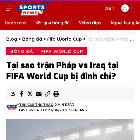
Aa
Live score
Kết quả bóng đá
Video clips
Ngoại Hạng A
Blog
>
Bóng đá
>
Fifa World Cup
>
Tại sao trận Pháp vs Iraq tại FIFA World Cup bị đình chỉ?
BÓNG ĐÁ
FIFA WORLD CUP
Tại sao trận Pháp vs Iraq tại
FIFA World Cup bị đình chỉ?
THẾ GIỚI THỂ THAO
2 MIN READ
LAST UPDATED: 23/06/2026 5:24 SÁNG