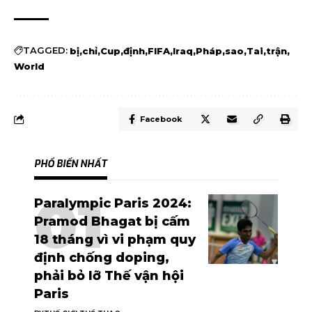
TAGGED:
bị
chỉ
Cup
định
FIFA
Iraq
Pháp
sao
Tai
trận
World
Facebook
PHỔ BIẾN NHẤT
Paralympic Paris 2024:
Pramod Bhagat bị cấm
18 tháng vì vi phạm quy
định chống doping,
phải bỏ lỡ Thế vận hội
Paris