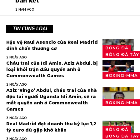
bán kết
2 NĂM AGO
TIN CÙNG LOẠI
Hậu vệ Raul Asencio của Real Madrid
BÓNG ĐÁ
dính chấn thương cơ
BÓNG ĐÁ TÂY
2 NGÀY AGO
Cháu trai của Idi Amin, Aziz Abdul, bị
loại khỏi trận đấu quyền anh ở
Commonwealth Games
BOXING-MMA
2 NGÀY AGO
Aziz ‘Ringo’ Abdul, cháu trai của nhà
độc tài người Uganda Idi Amin, sẽ ra
mắt quyền anh ở Commonwealth
BOXING-MMA
Games
3 NGÀY AGO
Real Madrid đạt doanh thu kỷ lục 1,2
BÓNG ĐÁ
tỷ euro dù gặp khó khăn
BÓNG ĐÁ TÂY
3 NGÀY AGO