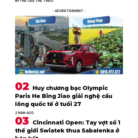
BY
THẾ GIỚI THỂ THAO
- ADVERTISEMENT -
Huy chương bạc Olympic
Paris He Bing Jiao giải nghệ cầu
lông quốc tế ở tuổi 27
2 NĂM AGO
Cincinnati Open: Tay vợt số 1
thế giới Swiatek thua Sabalenka ở