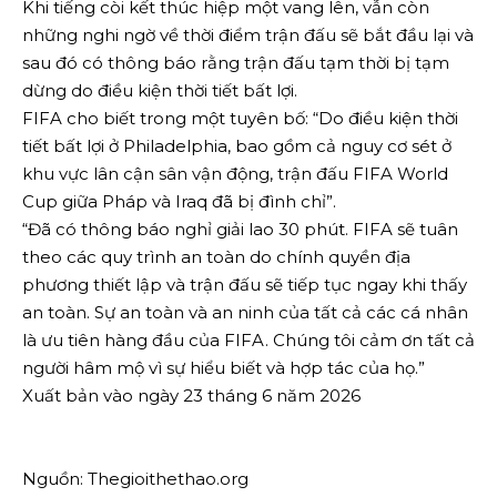
Khi tiếng còi kết thúc hiệp một vang lên, vẫn còn
những nghi ngờ về thời điểm trận đấu sẽ bắt đầu lại và
sau đó có thông báo rằng trận đấu tạm thời bị tạm
dừng do điều kiện thời tiết bất lợi.
FIFA cho biết trong một tuyên bố: “Do điều kiện thời
tiết bất lợi ở Philadelphia, bao gồm cả nguy cơ sét ở
khu vực lân cận sân vận động, trận đấu FIFA World
Cup giữa Pháp và Iraq đã bị đình chỉ”.
“Đã có thông báo nghỉ giải lao 30 phút. FIFA sẽ tuân
theo các quy trình an toàn do chính quyền địa
phương thiết lập và trận đấu sẽ tiếp tục ngay khi thấy
an toàn. Sự an toàn và an ninh của tất cả các cá nhân
là ưu tiên hàng đầu của FIFA. Chúng tôi cảm ơn tất cả
người hâm mộ vì sự hiểu biết và hợp tác của họ.”
Xuất bản vào ngày 23 tháng 6 năm 2026
Nguồn: Thegioithethao.org