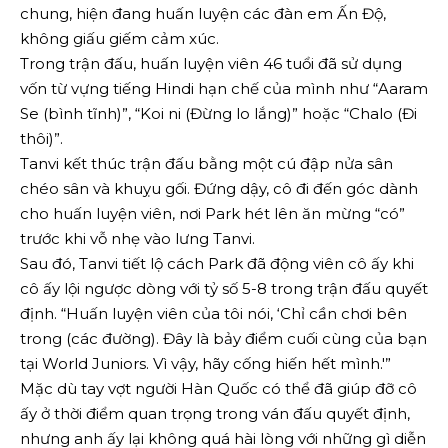
chung, hiện đang huấn luyện các đàn em Ấn Độ,
không giấu giếm cảm xúc.
Trong trận đấu, huấn luyện viên 46 tuổi đã sử dụng
vốn từ vựng tiếng Hindi hạn chế của mình như “Aaram
Se (bình tĩnh)”, “Koi ni (Đừng lo lắng)” hoặc “Chalo (Đi
thôi)”.
Tanvi kết thúc trận đấu bằng một cú đập nửa sân
chéo sân và khuỵu gối. Đứng dậy, cô đi đến góc dành
cho huấn luyện viên, nơi Park hét lên ăn mừng “có”
trước khi vỗ nhẹ vào lưng Tanvi.
Sau đó, Tanvi tiết lộ cách Park đã động viên cô ấy khi
cô ấy lội ngược dòng với tỷ số 5-8 trong trận đấu quyết
định. “Huấn luyện viên của tôi nói, ‘Chỉ cần chơi bên
trong (các đường). Đây là bảy điểm cuối cùng của bạn
tại World Juniors. Vì vậy, hãy cống hiến hết mình.'”
Mặc dù tay vợt người Hàn Quốc có thể đã giúp đỡ cô
ấy ở thời điểm quan trọng trong ván đấu quyết định,
nhưng anh ấy lại không quá hài lòng với những gì diễn