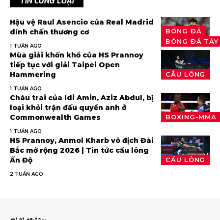
TIN CÙNG LOẠI
Hậu vệ Raul Asencio của Real Madrid
BÓNG ĐÁ
dính chấn thương cơ
BÓNG ĐÁ TÂY
1 TUẦN AGO
Mùa giải khốn khổ của HS Prannoy
tiếp tục với giải Taipei Open
Hammering
CẦU LÔNG
1 TUẦN AGO
Cháu trai của Idi Amin, Aziz Abdul, bị
loại khỏi trận đấu quyền anh ở
Commonwealth Games
BOXING-MMA
1 TUẦN AGO
HS Prannoy, Anmol Kharb vô địch Đài
Bắc mở rộng 2026 | Tin tức cầu lông
Ấn Độ
CẦU LÔNG
2 TUẦN AGO