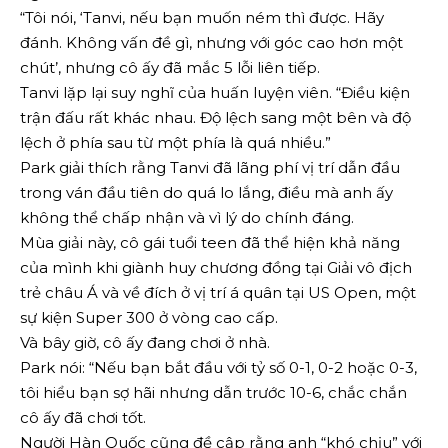
“Tôi nói, ‘Tanvi, nếu bạn muốn ném thì được. Hãy
đánh. Không vấn đề gì, nhưng với góc cao hơn một
chút’, nhưng cô ấy đã mắc 5 lỗi liên tiếp.
Tanvi lặp lại suy nghĩ của huấn luyện viên. “Điều kiện
trận đấu rất khác nhau. Độ lệch sang một bên và độ
lệch ở phía sau từ một phía là quá nhiều.”
Park giải thích rằng Tanvi đã lãng phí vị trí dẫn đầu
trong ván đầu tiên do quá lo lắng, điều mà anh ấy
không thể chấp nhận và vì lý do chính đáng.
Mùa giải này, cô gái tuổi teen đã thể hiện khả năng
của mình khi giành huy chương đồng tại Giải vô địch
trẻ châu Á và về đích ở vị trí á quân tại US Open, một
sự kiện Super 300 ở vòng cao cấp.
Và bây giờ, cô ấy đang chơi ở nhà.
Park nói: “Nếu bạn bắt đầu với tỷ số 0-1, 0-2 hoặc 0-3,
tôi hiểu bạn sợ hãi nhưng dẫn trước 10-6, chắc chắn
cô ấy đã chơi tốt.
Người Hàn Quốc cũng đề cập rằng anh “khó chịu” với