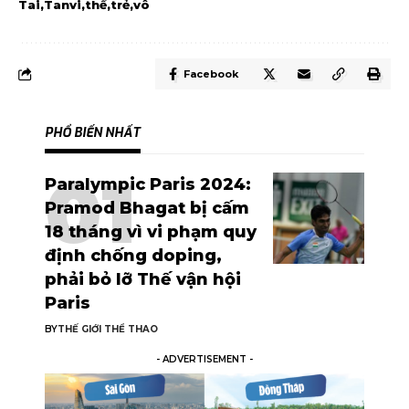
Tai
Tanvi
thể
trẻ
vô
Facebook
PHỔ BIẾN NHẤT
Paralympic Paris 2024:
Pramod Bhagat bị cấm
18 tháng vì vi phạm quy
định chống doping,
phải bỏ lỡ Thế vận hội
Paris
BY
THẾ GIỚI THỂ THAO
- ADVERTISEMENT -