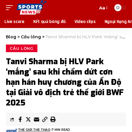
Aa
Live score
Kết quả bóng đá
Video clips
Ngoại Hạng A
Blog
>
Cầu lông
>
Tanvi Sharma bị HLV Park ‘mắng’ sau khi chấm dứt cơn hạn hán huy chương của Ấn Độ tại Giải vô địch trẻ thế giới BWF 2025
CẦU LÔNG
Tanvi Sharma bị HLV Park
‘mắng’ sau khi chấm dứt cơn
hạn hán huy chương của Ấn Độ
tại Giải vô địch trẻ thế giới BWF
2025
THẾ GIỚI THỂ THAO
7 MIN READ