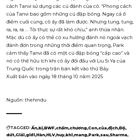
cách Tanvi sử dụng các cú đánh của cô. “Phong cách
của Tanvi bao gồm những cú đập bóng. Ngay cả ở
điểm cuối cùng, cô ấy đã làm được. Nhưng tung, tung,
ra, ra, ra … Tôi thực sự rất khó chịu,” anh thừa nhận.
Mặc dù cô ấy có thể có xu hướng đánh nó ngoài vạch
đánh đơn trong những thời điểm quan trọng, Park
cảm thấy Tanvi đã có một cú đập bóng “cấp cao” và
nó có thể hữu ích khi cô ấy đối đầu với Liu Si Ya của
Trung Quốc trong trận bán kết vào thứ Bảy.
Xuất bản vào ngày 18 tháng 10 năm 2025
Nguồn: thehindu
TAGGED:
Ấn
bị
BWF
chấm
chương
Con
của
địch
Độ
dứt
Giải
giới
Hàn
HLV
huy
khi
mang
Park
sau
Sharma