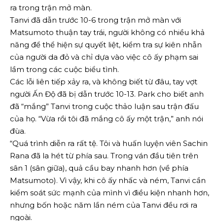
ra trong trận mở màn.
Tanvi đã dẫn trước 10-6 trong trận mở màn với
Matsumoto thuận tay trái, người không có nhiều khả
năng để thể hiện sự quyết liệt, kiểm tra sự kiên nhẫn
của người da đỏ và chỉ dựa vào việc cô ấy phạm sai
lầm trong các cuộc biểu tình.
Các lỗi liên tiếp xảy ra, và không biết từ đâu, tay vợt
người Ấn Độ đã bị dẫn trước 10-13. Park cho biết anh
đã “mắng” Tanvi trong cuộc thảo luận sau trận đấu
của họ. “Vừa rồi tôi đã mắng cô ấy một trận,” anh nói
đùa.
“Quá trình diễn ra rất tệ. Tôi và huấn luyện viên Sachin
Rana đã la hét từ phía sau. Trong ván đầu tiên trên
sân 1 (sân giữa), quả cầu bay nhanh hơn (về phía
Matsumoto). Vì vậy, khi cô ấy nhấc và ném, Tanvi cần
kiểm soát sức mạnh của mình vì điều kiện nhanh hơn,
nhưng bốn hoặc năm lần ném của Tanvi đều rơi ra
ngoài.