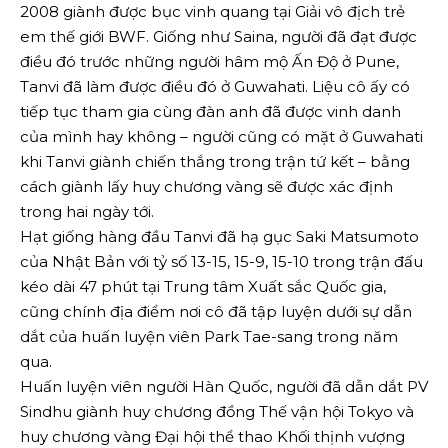
2008 giành được bục vinh quang tại Giải vô địch trẻ
em thế giới BWF. Giống như Saina, người đã đạt được
điều đó trước những người hâm mộ Ấn Độ ở Pune,
Tanvi đã làm được điều đó ở Guwahati. Liệu cô ấy có
tiếp tục tham gia cùng đàn anh đã được vinh danh
của mình hay không – người cũng có mặt ở Guwahati
khi Tanvi giành chiến thắng trong trận tứ kết – bằng
cách giành lấy huy chương vàng sẽ được xác định
trong hai ngày tới.
Hạt giống hàng đầu Tanvi đã hạ gục Saki Matsumoto
của Nhật Bản với tỷ số 13-15, 15-9, 15-10 trong trận đấu
kéo dài 47 phút tại Trung tâm Xuất sắc Quốc gia,
cũng chính địa điểm nơi cô đã tập luyện dưới sự dẫn
dắt của huấn luyện viên Park Tae-sang trong năm
qua.
Huấn luyện viên người Hàn Quốc, người đã dẫn dắt PV
Sindhu giành huy chương đồng Thế vận hội Tokyo và
huy chương vàng Đại hội thể thao Khối thịnh vượng