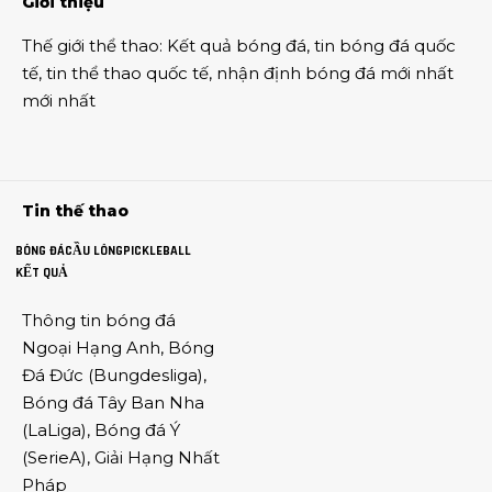
Giới thiệu
Thế giới thể thao
:
Kết quả bóng đá
,
tin bóng đá quốc
tế
,
tin thể thao
quốc tế,
nhận định bóng đá
mới nhất
mới nhất
Tin thế thao
BÓNG ĐÁ
CẦU LÔNG
PICKLEBALL
KẾT QUẢ
Thông tin
bóng đá
Ngoại Hạng Anh
,
Bóng
Đá Đức
(
Bungdesliga
),
Bóng đá Tây Ban Nha
(
LaLiga
),
Bóng đá Ý
(
SerieA
),
Giải Hạng Nhất
Pháp