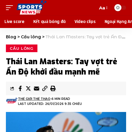
Aa
Live score
Kết quả bóng đá
Video clips
Ngoại Hạng A
Blog
>
Cầu lông
>
Thái Lan Masters: Tay vợt trẻ Ấn Độ khởi đầu mạnh mẽ
CẦU LÔNG
Thái Lan Masters: Tay vợt trẻ
Ấn Độ khởi đầu mạnh mẽ
THẾ GIỚI THỂ THAO
6 MIN READ
LAST UPDATED: 26/01/2026 9:35 CHIỀU