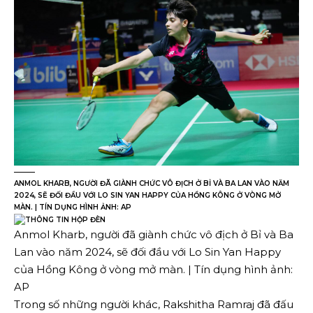
ANMOL KHARB, NGƯỜI ĐÃ GIÀNH CHỨC VÔ ĐỊCH Ở BỈ VÀ BA LAN VÀO NĂM
2024, SẼ ĐỐI ĐẦU VỚI LO SIN YAN HAPPY CỦA HỒNG KÔNG Ở VÒNG MỞ
MÀN. | TÍN DỤNG HÌNH ẢNH: AP
Anmol Kharb, người đã giành chức vô địch ở Bỉ và Ba
Lan vào năm 2024, sẽ đối đầu với Lo Sin Yan Happy
của Hồng Kông ở vòng mở màn. | Tín dụng hình ảnh:
AP
Trong số những người khác, Rakshitha Ramraj đã đấu