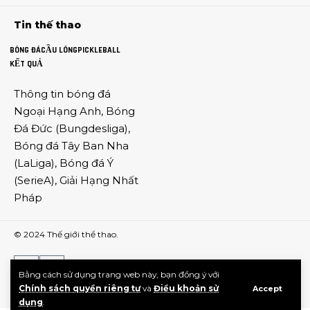
Tin thế thao
BÓNG ĐÁ
CẦU LÔNG
PICKLEBALL
KẾT QUẢ
Thông tin
bóng đá
Ngoại Hạng Anh
,
Bóng
Đá Đức
(
Bungdesliga
),
Bóng đá Tây Ban Nha
(
LaLiga
),
Bóng đá Ý
(
SerieA
),
Giải Hạng Nhất
Pháp
© 2024
Thế giới thể thao
.
Bằng cách sử dụng trang web này, bạn đồng ý với
Chính sách quyền riêng tư
và
Điều khoản sử
Accept
dụng
.