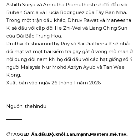
Ashith Surya và Amrutha Pramuthesh sẽ đối đầu với
Ruben Garcia và Lucia Rodriguez của Tây Ban Nha.
Trong một trận đấu khác, Dhruv Rawat và Maneesha
K. sẽ đấu với cặp đôi He Zhi-Wei và Liang Ching Sun
của Đài Bắc Trung Hoa.
Pruthvi Krishnamurthy Roy và Sai Pratheek K sẽ phải
đối mặt với một bài kiểm tra gay gắt ở vòng mở màn ở
nội dung đôi nam khi họ đối đầu với các hạt giống số 4
người Malaysia Nur Mohd Azriyn Ayub và Tan Wee
Kiong.
Xuất bản vào ngày 26 tháng 1 năm 2026
Nguồn: thehindu
TAGGED:
Ấn
đầu
Độ
khỏi
Lan
mạnh
Masters
mẽ
Tay