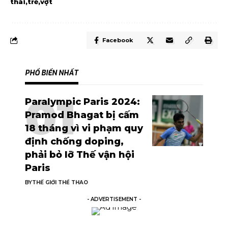
thái
trẻ
vợt
Facebook
PHỔ BIẾN NHẤT
Paralympic Paris 2024:
Pramod Bhagat bị cấm
18 tháng vì vi phạm quy
định chống doping,
phải bỏ lỡ Thế vận hội
Paris
BY
THẾ GIỚI THỂ THAO
- ADVERTISEMENT -