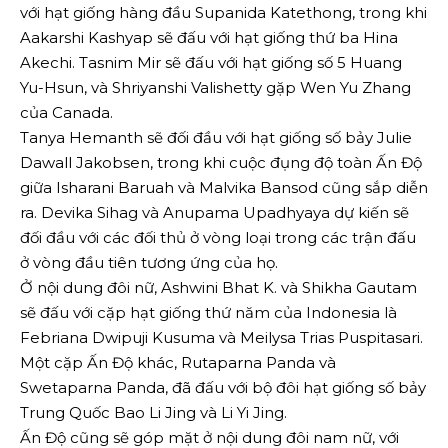
với hạt giống hàng đầu Supanida Katethong, trong khi
Aakarshi Kashyap sẽ đấu với hạt giống thứ ba Hina
Akechi. Tasnim Mir sẽ đấu với hạt giống số 5 Huang
Yu-Hsun, và Shriyanshi Valishetty gặp Wen Yu Zhang
của Canada.
Tanya Hemanth sẽ đối đầu với hạt giống số bảy Julie
Dawall Jakobsen, trong khi cuộc đụng độ toàn Ấn Độ
giữa Isharani Baruah và Malvika Bansod cũng sắp diễn
ra. Devika Sihag và Anupama Upadhyaya dự kiến ​​sẽ
đối đầu với các đối thủ ở vòng loại trong các trận đấu
ở vòng đầu tiên tương ứng của họ.
Ở nội dung đôi nữ, Ashwini Bhat K. và Shikha Gautam
sẽ đấu với cặp hạt giống thứ năm của Indonesia là
Febriana Dwipuji Kusuma và Meilysa Trias Puspitasari.
Một cặp Ấn Độ khác, Rutaparna Panda và
Swetaparna Panda, đã đấu với bộ đôi hạt giống số bảy
Trung Quốc Bao Li Jing và Li Yi Jing.
Ấn Độ cũng sẽ góp mặt ở nội dung đôi nam nữ, với