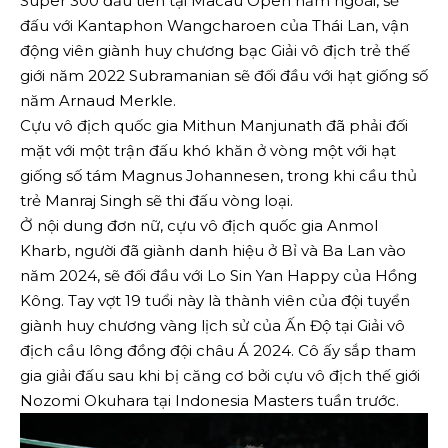
Super 300 đầu tiên tại Macau Open năm ngoái, sẽ
đấu với Kantaphon Wangcharoen của Thái Lan, vận
động viên giành huy chương bạc Giải vô địch trẻ thế
giới năm 2022 Subramanian sẽ đối đầu với hạt giống số
năm Arnaud Merkle.
Cựu vô địch quốc gia Mithun Manjunath đã phải đối
mặt với một trận đấu khó khăn ở vòng một với hạt
giống số tám Magnus Johannesen, trong khi cầu thủ
trẻ Manraj Singh sẽ thi đấu vòng loại.
Ở nội dung đơn nữ, cựu vô địch quốc gia Anmol
Kharb, người đã giành danh hiệu ở Bỉ và Ba Lan vào
năm 2024, sẽ đối đầu với Lo Sin Yan Happy của Hồng
Kông. Tay vợt 19 tuổi này là thành viên của đội tuyển
giành huy chương vàng lịch sử của Ấn Độ tại Giải vô
địch cầu lông đồng đội châu Á 2024. Cô ấy sắp tham
gia giải đấu sau khi bị căng cơ bởi cựu vô địch thế giới
Nozomi Okuhara tại Indonesia Masters tuần trước.