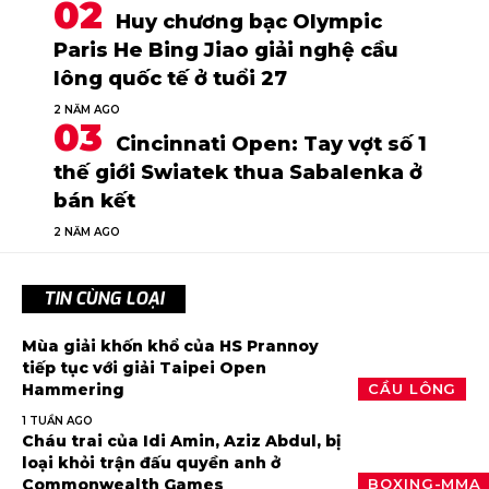
Huy chương bạc Olympic
Paris He Bing Jiao giải nghệ cầu
lông quốc tế ở tuổi 27
2 NĂM AGO
Cincinnati Open: Tay vợt số 1
thế giới Swiatek thua Sabalenka ở
bán kết
2 NĂM AGO
TIN CÙNG LOẠI
Mùa giải khốn khổ của HS Prannoy
tiếp tục với giải Taipei Open
Hammering
CẦU LÔNG
1 TUẦN AGO
Cháu trai của Idi Amin, Aziz Abdul, bị
loại khỏi trận đấu quyền anh ở
Commonwealth Games
BOXING-MMA