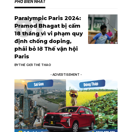
PHỔ BIẾN NHẤT
Paralympic Paris 2024:
Pramod Bhagat bị cấm
18 tháng vì vi phạm quy
định chống doping,
phải bỏ lỡ Thế vận hội
Paris
BY
THẾ GIỚI THỂ THAO
- ADVERTISEMENT -