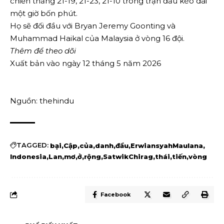
chiến thắng 21-19, 21-23, 21-10 trong trận đấu kéo dài
một giờ bốn phút.
Họ sẽ đối đầu với Bryan Jeremy Goonting và
Muhammad Haikal của Malaysia ở vòng 16 đội.
Thêm để theo dõi
Xuất bản vào ngày 12 tháng 5 năm 2026
Nguồn: thehindu
TAGGED:
bại
Cập
của
danh
đầu
ErwiansyahMaulana
Indonesia
Lan
mơ
ở
rộng
SatwikChirag
thái
tiến
vòng
Facebook