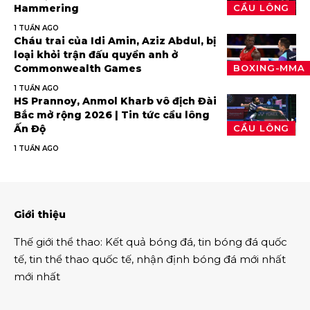
Hammering
CẦU LÔNG
1 TUẦN AGO
Cháu trai của Idi Amin, Aziz Abdul, bị
loại khỏi trận đấu quyền anh ở
Commonwealth Games
BOXING-MMA
1 TUẦN AGO
HS Prannoy, Anmol Kharb vô địch Đài
Bắc mở rộng 2026 | Tin tức cầu lông
Ấn Độ
CẦU LÔNG
1 TUẦN AGO
Giới thiệu
Thế giới thể thao
:
Kết quả bóng đá
,
tin bóng đá quốc
tế
,
tin thể thao
quốc tế,
nhận định bóng đá
mới nhất
mới nhất