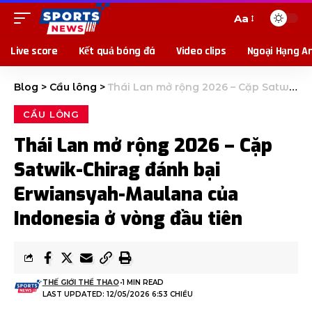
Aa
Live score
Kết quả bóng đá
Video clips
Ngoại Hạng A
Blog
>
Cầu lông
>
Thái Lan mở rộng 2026 – Cặp Satwik-Chirag đánh bại Erwiansyah-Maulana của Indonesia ở vòng đầu tiên
CẦU LÔNG
Thái Lan mở rộng 2026 – Cặp
Satwik-Chirag đánh bại
Erwiansyah-Maulana của
Indonesia ở vòng đầu tiên
THẾ GIỚI THỂ THAO
1 MIN READ
LAST UPDATED: 12/05/2026 6:53 CHIỀU