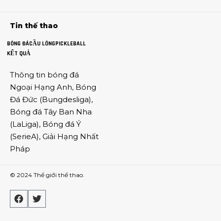
Tin thế thao
BÓNG ĐÁ
CẦU LÔNG
PICKLEBALL
KẾT QUẢ
Thông tin
bóng đá
Ngoại Hạng Anh
,
Bóng
Đá Đức
(
Bungdesliga
),
Bóng đá Tây Ban Nha
(
LaLiga
),
Bóng đá Ý
(
SerieA
),
Giải Hạng Nhất
Pháp
© 2024
Thế giới thể thao
.